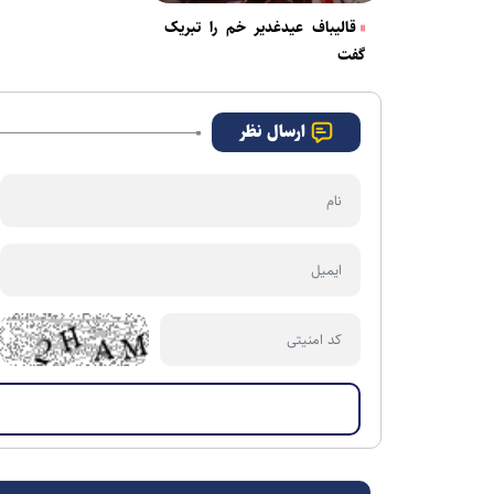
قالیباف عیدغدیر خم را تبریک
گفت
ارسال نظر