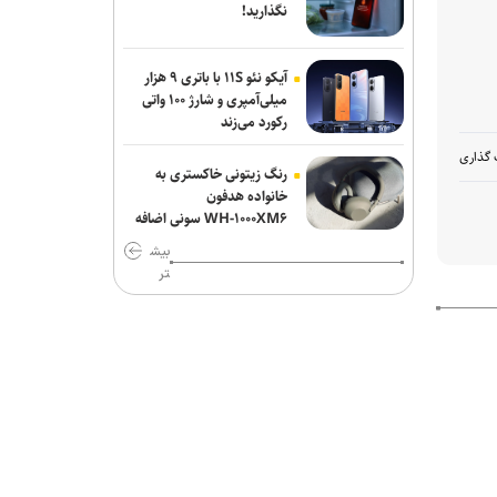
نگذارید!
آیکو نئو ۱۱S با باتری ۹ هزار
میلی‌آمپری و شارژ ۱۰۰ واتی
رکورد می‌زند
 گذاری
رنگ زیتونی خاکستری به
خانواده هدفون
WH-۱۰۰۰XM۶ سونی اضافه
شد
بیش
تر