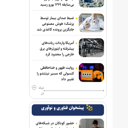
بی‌سابقه ۷۹۹ یورو رسید
ضبط صدای بیمار توسط
پزشک؛ هوش مصنوعی
جایگزین پرونده کاغذی شد
آمریکا واردات ربات‌های
پیشرفته و اینورترهای برق
خارجی را محدود کرد
روایت ظهور و خداحافظی
کنسولی که مسیر نینتندو را
تغییر داد
بیش
تر
پیشخوان فناوری و نوآوری
حضور کودکان در شبکه‌های