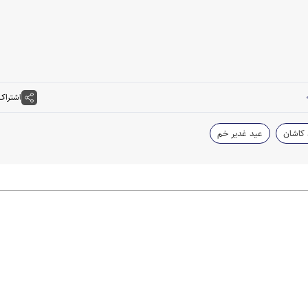
اشتراک
 کاشان
عید غدیر خم