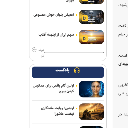
مهران
‌شود،
فلاح به صنعت نفت پیوست
تبعیض پنهان هوش مصنوعی
مدیرعامل پرسپولیس سفیر افتخاری
چوگان شد
ج گفت
ر جام
سهم ایران از اینهمه آفتاب
مدال طلای زارعی در بلاروس/ دومین
رکوردشکنی دونده ایران در آستانه بازی‌های
بیش
آسیایی
 است.
تر
باختر: انتقال قرضی بازیکن بدون ثبت
شورهای
قرارداد تخلف است/ استقلال با مجازاتی
پادکست
مواجه نخواهد شد
آخرین
اولین گام واقعی برای معکوس
ماجرای پیشنهاد سهراب بختیاری زاده به
کردن پیری
لی طی
سردار آزمون چیست؟/ وعده پوچی که به
سرمربی استقلال داده شد
اربعین؛ روایت ماندگاری
مس رفسنجان منتظر رأی CAS/ آغاز
نهضت عاشورا
قه در
تمرینات نارنجی پوشان از هفته آینده