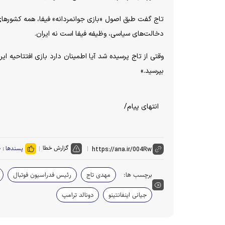
تاج گفت طبق اصول «بازی جوانمردانه» فیفا، همه کشورهای ص
دخالت‌های سیاسی، وظیفه فیفا است نه ایران.
وقتی از تاج پرسیده شد آیا اطمینان دارد بازی افتتاحیه ایرا
بپرسید.»
انتهای پیام/
گزارش خطا
پسندها :
۰
برچسب ها:
مهدی تاج
رئیس فدراسیون فوتبال
جیانی اینفانتینو
دونالد ترامپ