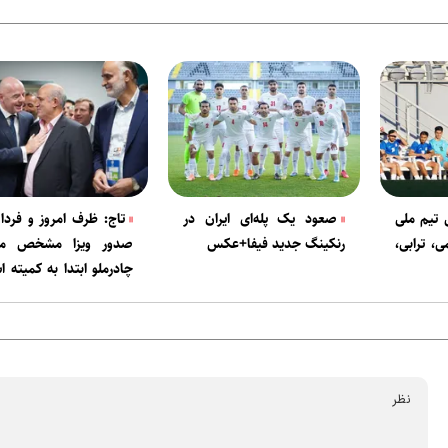
 تیم ملی
صعود یک‌ پله‌ای ایران در
تاج: ظرف امروز و فردا
، ترابی،
رنکینگ جدید فیفا+عکس
صدور ویزا مشخص می‌
چادرملو ابتدا به کمیته ا
اعتراض کند