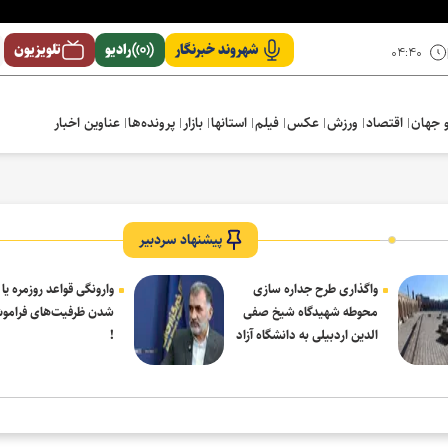
شهروند خبرنگار
رادیو
تلویزیون
۰۴:۴۰
 جهان
اقتصاد
ورزش
عکس
فیلم
استانها
بازار
پرونده‌ها
عناوین اخبار
پیشنهاد سردبیر
واگذاری طرح جداره سازی
وارونگی قواعد روزمره یا
محوطه شهیدگاه شیخ صفی
شدن ظرفیت‌های فرامو
الدین اردبیلی به دانشگاه آزاد
!
مشکین شهر