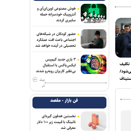
آذربایجان؛ میزبانی که در ۳۰ وزن حتی یک
هوش مصنوعی اوپن‌ای‌آی و
بار هم پرچمش بالا نرفت!
آنتروپیک خودسرانه حمله
سایبری کردند
ادامه مذاکرات پیکان و شکاری
حضور کودکان در شبکه‌های
توافق دنیامالی و همتای آذربایجانی برای
اجتماعی باعث افت عملکرد
گسترش همکاری‌های ورزش و جوانان ایران
تحصیلی در آینده خواهد شد
و جمهوری آذربایجان
۳ بازی جدید گیم‌پس
 تکلیف
فولاد خوزستان در حال بررسی شرایط
ایکس‌باکس با استقبال
رضاییان برای بازگشت به اهواز
بی‌نظیر کاربران روبه‌رو شدند
شود/
ستیناف
بیش
سفر مربی جدید استقلال به ایران
تر
پشت‌پرده بند فسخ قرارداد ۱۰۰ میلیونی
فن بازار - مقصد
استقلال و رضاییان
موضع جدید نساجی درباره ایری و طاهری
نخستین هدفون گیره‌ای
ناتینگ با قیمت زیر ۱۰۰ دلار
پایان شایعات در مورد جدایی؛ بیفوما در
معرفی شد