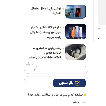
پرسپولیس ماندنی شد
گوشی داغ را داخل یخچال
پاسخ منفی یک لزیونر به باشگاه
نگذارید!
پرسپولیس؛ فعلا به ایران نمی‌آیم
آیکو نئو ۱۱S با باتری ۹ هزار
استعلام استقلال از فیفا در مورد جذب
میلی‌آمپری و شارژ ۱۰۰ واتی
بازیکن آزاد و پنجره تیم بانوان
رکورد می‌زند
رنگ زیتونی خاکستری به
خانواده هدفون
WH-۱۰۰۰XM۶ سونی اضافه
شد
بیش
تر
نظر سنجی
عملکرد کدام تیم در نقل و انتقالات موثرتر بود؟
تراکتور