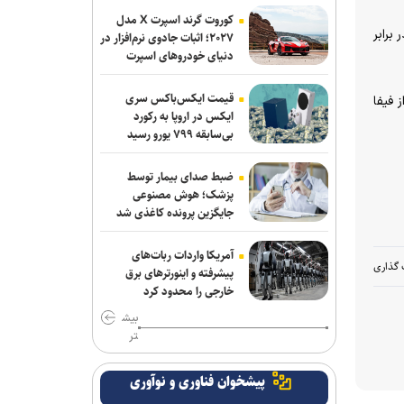
کوروت گرند اسپرت X مدل
برابر
اقدام قابل توجه اسلامی در مورد طلبش از
۲۰۲۷؛ اثبات جادوی نرم‌افزار در
دنیای خودروهای اسپرت
ذوب آهن و نگاه ویژه به تیم های پایه
برزگر: همای سعادت روی دوش تارتار
قیمت ایکس‌باکس سری
 فیفا
نشسته است/ عیار واقعی پرسپولیس از
ایکس در اروپا به رکورد
بی‌سابقه ۷۹۹ یورو رسید
هفته پنجم به بعد مشخص می‌شود
دوری ۴ هفته ای مهران احمدی از تمرین و
ضبط صدای بیمار توسط
بازی های استقلال
پزشک؛ هوش مصنوعی
جایگزین پرونده کاغذی شد
کامیانی: درخواست میزبانی لیگ قهرمانان
فوتسال را می‌دهیم
آمریکا واردات ربات‌های
 گذاری
پیشرفته و اینورترهای برق
وزیر ورزش وارد آذربایجان شد
خارجی را محدود کرد
بیش
پرچم رقیب بالا رفت و اتفاقی نیفتاد؛ حضور
تر
در قهرمانی کشتی جهان با بادیگارد!
پیشخوان فناوری و نوآوری
مدافع جوان آلومینیوم نزدیک به سپاهان