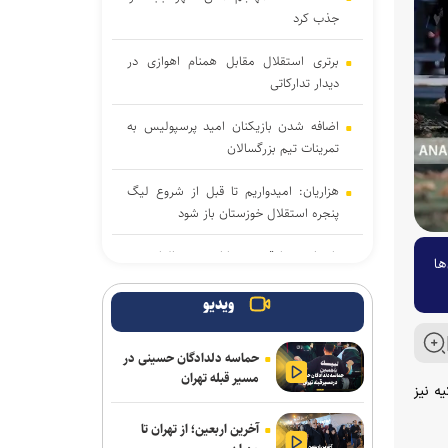
جذب کرد
برتری استقلال مقابل همنام اهوازی در
دیدار تدارکاتی
اضافه شدن بازیکنان امید پرسپولیس به
تمرینات تیم بزرگسالان
هزاریان: امیدواریم تا قبل از شروع لیگ
پنجره استقلال خوزستان باز شود
تاجدار و صادقی دستیاران جدید الهامی در
ها
پیکان
ویدیو
علیرضا ملکی خیبری شد
حماسه دلدادگان حسینی در
دانایی دوباره خیبری شد
مسیر قبله تهران
ه نیز
تناقض در بودجه باشگاه سپاهان؛ رشد ۲۵
آخرین اربعین؛ از تهران تا
درصدی یا کاهش چشم‌گیر بودجه فوتبال؟