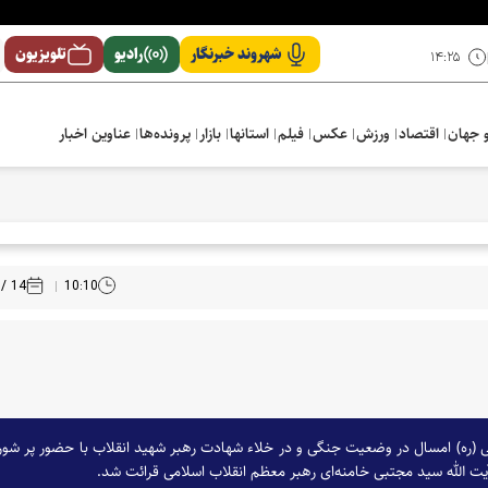
شهروند خبرنگار
رادیو
تلویزیون
۱۴:۲۵
 جهان
اقتصاد
ورزش
عکس
فیلم
استانها
بازار
پرونده‌ها
عناوین اخبار
14 / 03 /1405
10:10
ره) امسال در وضعیت جنگی و در خلاء شهادت رهبر شهید انقلاب با حضور پر شور و آ
 آیت الله سید مجتبی خامنه‌ای رهبر معظم انقلاب اسلامی قرائت شد.