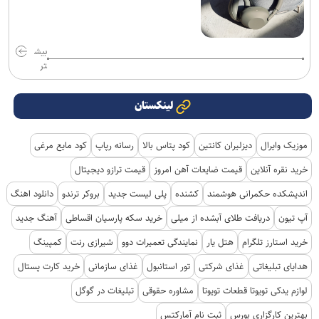
بیش
تر
لینکستان
موزیک وایرال
دیزلیران کانتین
کود پتاس بالا
رسانه رپاپ
کود مایع مرغی
خرید نقره آنلاین
قیمت ضایعات آهن امروز
قیمت ترازو دیجیتال
اندیشکده حکمرانی هوشمند
کشنده
پلی لیست جدید
بروکر ترندو
دانلود اهنگ
آپ تیون
دریافت طلای آبشده از میلی
خرید سکه پارسیان اقساطی
آهنگ جدید
خرید استارز تلگرام
هتل یار
نمایندگی تعمیرات دوو
شیرازی رنت
کمپینگ
هدایای تبلیغاتی
غذای شرکتی
تور استانبول
غذای سازمانی
خرید کارت پستال
لوازم یدکی تویوتا قطعات تویوتا
مشاوره حقوقی
تبلیغات در گوگل
بهترین کارگزاری بورس
ثبت نام آمارکتس