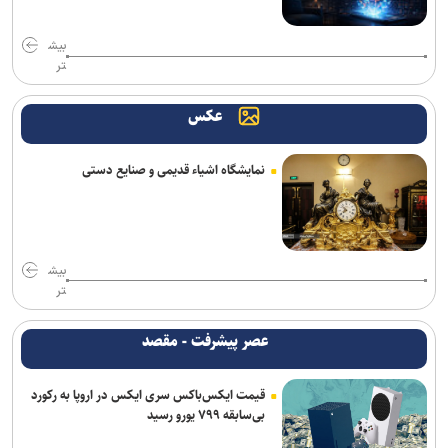
ترامپ با تهدید افشاگران، بحران مهمات آمریکا را انکار کرد
بیش
تر
بیانیۀ خانواده شهید لاریجانی دربارۀ گمانه‌زنی‌های رسانه‌ای
هلاکت اعضای یک تیم تروریستی در سیستان‌وبلوچستان
عکس
آتلانتیک: دستاوردهای انتخاباتی ترامپ در حال از بین رفتن است
نمایشگاه اشیاء قدیمی و صنایع دستی
حمله یک شهپاد به یک کشتی در نزدیکی باب‌المندب
فایننشال‌تایمز: توافق احتمالی آمریکا و ایران اهداف اولیه ترامپ را محقق
نمی‌کند
بیش
تر
وزارت اطلاعات: ۲۱ مزدور موساد و ۴ شرور مسلح در کرمان بازداشت
شدند
عصر پیشرفت - مقصد
انفجار در سوریه/ پهپادها در آسمان لاذقیه رویت شدند
قیمت ایکس‌باکس سری ایکس در اروپا به رکورد
بی‌سابقه ۷۹۹ یورو رسید
شبکه اول روسیه: اربعین یکی از بزرگ‌ترین راهپیمایی‌های جهان است