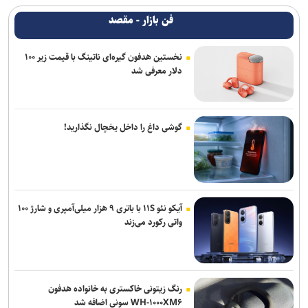
فن بازار - مقصد
نخستین هدفون گیره‌ای ناتینگ با قیمت زیر ۱۰۰
دلار معرفی شد
گوشی داغ را داخل یخچال نگذارید!
آیکو نئو ۱۱S با باتری ۹ هزار میلی‌آمپری و شارژ ۱۰۰
واتی رکورد می‌زند
رنگ زیتونی خاکستری به خانواده هدفون
WH-۱۰۰۰XM۶ سونی اضافه شد