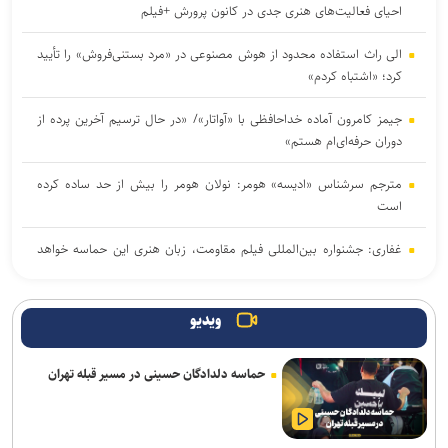
احیای فعالیت‌های هنری جدی در کانون پرورش +فیلم
الی راث استفاده محدود از هوش مصنوعی در «مرد بستنی‌فروش» را تأیید
کرد؛ «اشتباه کردم»
جیمز کامرون آماده خداحافظی با «آواتار»/ «در حال ترسیم آخرین پرده از
دوران حرفه‌ای‌ام هستم»
مترجم سرشناس «ادیسه» هومر: نولان هومر را بیش از حد ساده کرده
است
غفاری: جشنواره بین‌المللی فیلم مقاومت، زبان هنری این حماسه خواهد
بود
درخشش «مرد آرام» در جشنواره ایماگو ایتالیا
ویدیو
برگزاری دوره «آشنایی با فیلمسازی» در انجمن سینمای جوانان ایران
حماسه دلدادگان حسینی در مسیر قبله تهران
«ادیسه» نولان فروش شعر در بریتانیا را به اوج رساند؛ رشد ۱۳ درصدی
بازار شعر