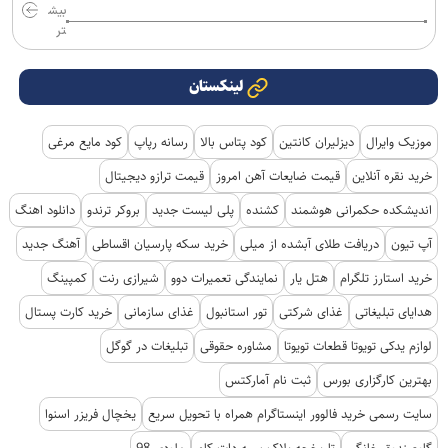
بیش
تر
لینکستان
موزیک وایرال
دیزلیران کانتین
کود پتاس بالا
رسانه رپاپ
کود مایع مرغی
خرید نقره آنلاین
قیمت ضایعات آهن امروز
قیمت ترازو دیجیتال
اندیشکده حکمرانی هوشمند
کشنده
پلی لیست جدید
بروکر ترندو
دانلود اهنگ
آپ تیون
دریافت طلای آبشده از میلی
خرید سکه پارسیان اقساطی
آهنگ جدید
خرید استارز تلگرام
هتل یار
نمایندگی تعمیرات دوو
شیرازی رنت
کمپینگ
هدایای تبلیغاتی
غذای شرکتی
تور استانبول
غذای سازمانی
خرید کارت پستال
لوازم یدکی تویوتا قطعات تویوتا
مشاوره حقوقی
تبلیغات در گوگل
بهترین کارگزاری بورس
ثبت نام آمارکتس
سایت رسمی خرید فالوور اینستاگرام همراه با تحویل سریع
یخچال فریزر اسنوا