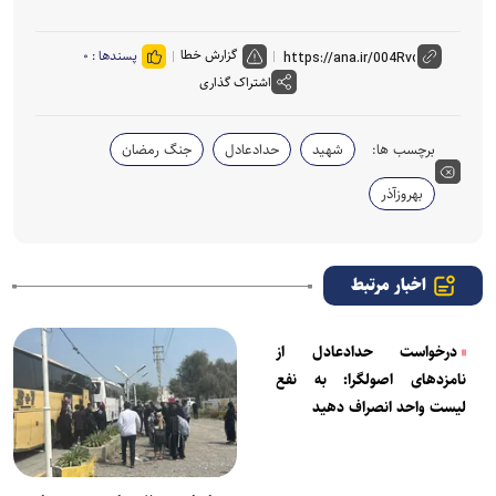
گزارش خطا
پسندها :
۰
اشتراک گذاری
برچسب ها:
شهید
حدادعادل
جنگ رمضان
بهروزآذر
اخبار مرتبط
درخواست حدادعادل از
نامزدهای اصولگرا: به نفع
لیست واحد انصراف دهید