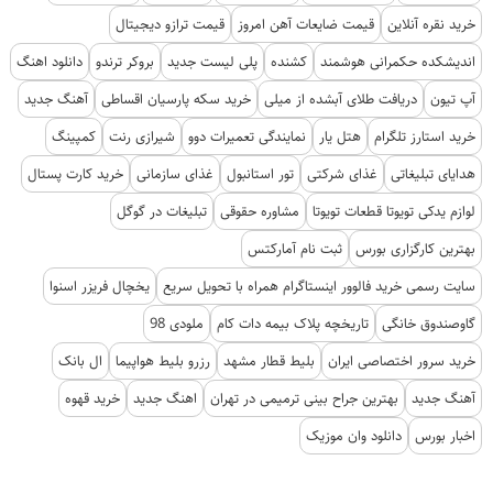
خرید نقره آنلاین
قیمت ضایعات آهن امروز
قیمت ترازو دیجیتال
اندیشکده حکمرانی هوشمند
کشنده
پلی لیست جدید
بروکر ترندو
دانلود اهنگ
آپ تیون
دریافت طلای آبشده از میلی
خرید سکه پارسیان اقساطی
آهنگ جدید
خرید استارز تلگرام
هتل یار
نمایندگی تعمیرات دوو
شیرازی رنت
کمپینگ
هدایای تبلیغاتی
غذای شرکتی
تور استانبول
غذای سازمانی
خرید کارت پستال
لوازم یدکی تویوتا قطعات تویوتا
مشاوره حقوقی
تبلیغات در گوگل
بهترین کارگزاری بورس
ثبت نام آمارکتس
سایت رسمی خرید فالوور اینستاگرام همراه با تحویل سریع
یخچال فریزر اسنوا
گاوصندوق خانگی
تاریخچه پلاک بیمه دات کام
ملودی 98
خرید سرور اختصاصی ایران
بلیط قطار مشهد
رزرو بلیط هواپیما
ال بانک
آهنگ جدید
بهترین جراح بینی ترمیمی در تهران
اهنگ جدید
خرید قهوه
اخبار بورس
دانلود وان موزیک