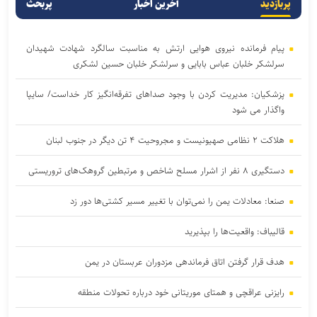
پربازدید
آخرین اخبار
پربحث
پیام فرمانده نیروی هوایی ارتش به مناسبت سالگرد شهادت شهیدان
سرلشکر خلبان عباس بابایی و سرلشکر خلبان حسین لشکری
پزشکیان: مدیریت کردن با وجود صداهای تفرقه‌انگیز کار خداست/ سایپا
واگذار می شود
هلاکت ۲ نظامی صهیونیست و مجروحیت ۴ تن دیگر در جنوب لبنان
دستگیری ۸ نفر از اشرار مسلح شاخص و مرتبطین گروهک‌های تروریستی
صنعا: معادلات یمن را نمی‌توان با تغییر مسیر کشتی‌ها دور زد
قالیباف: واقعیت‌ها را بپذیرید
هدف قرار گرفتن اتاق‌ فرماندهی مزدوران عربستان در یمن
رایزنی عراقچی و همتای موریتانی خود درباره تحولات منطقه