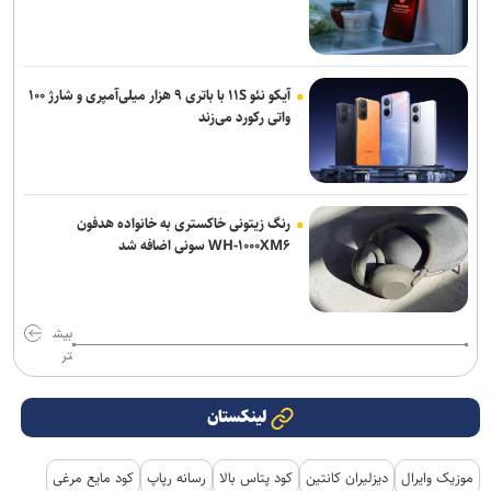
آیکو نئو ۱۱S با باتری ۹ هزار میلی‌آمپری و شارژ ۱۰۰
واتی رکورد می‌زند
رنگ زیتونی خاکستری به خانواده هدفون
WH-۱۰۰۰XM۶ سونی اضافه شد
بیش
تر
لینکستان
موزیک وایرال
دیزلیران کانتین
کود پتاس بالا
رسانه رپاپ
کود مایع مرغی