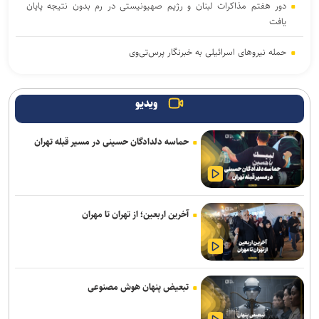
دور هفتم مذاکرات لبنان و رژیم صهیونیستی در رم بدون نتیجه پایان
یافت
حمله نیروهای اسرائیلی به خبرنگار پرس‌تی‌وی
لزوم تعمیق همکاری‌های علمی و پژوهشی عراق و ایران
ویدیو
پنتاگون با افشای کمبود تسلیحات نشست برگزار می‌کند
حماسه دلدادگان حسینی در مسیر قبله تهران
انفجار در حومه دمشق چند کشته و زخمی برجا گذاشت
برگزاری مجمع آژانس انرژی اتمی اوایل شهریور در آمریکا
یمن: نقشه عربستان برای حمله به صنعاء را در نطفه خفه کردیم
آخرین اربعین؛ از تهران تا مهران
پیام هشدار مقاومت یمن به ریاض
قدردانی از حضور حماسی ملت مبعوث شده در راهپیمایی اربعین
تبعیض پنهان هوش مصنوعی
ترامپ با تهدید افشاگران، بحران مهمات آمریکا را انکار کرد