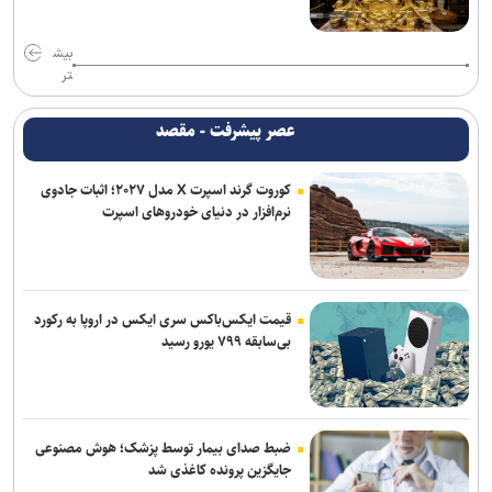
برکناری دو مقام ارشد موساد پس از ناکامی طرح علیه ایران
بیش
واشنگتن‌پست: ترامپ در محافل خصوصی از جی‌دی ونس برای انتخابات
تر
۲۰۲۸ حمایت می‌کند
عصر پیشرفت - مقصد
برنی سندرز: ترامپ خطرناک‌ ترین رئیس‌ جمهور تاریخ آمریکا است
کوروت گرند اسپرت X مدل ۲۰۲۷؛ اثبات جادوی
نشست خبری رئیس‌جمهور فردا برگزار می‌شود
نرم‌افزار در دنیای خودروهای اسپرت
یونیسف: در ۳۰۰ روز گذشته دست‌کم ۳۰۰ کودک فلسطینی در غزه جان
باختند
قیمت ایکس‌باکس سری ایکس در اروپا به رکورد
بی‌سابقه ۷۹۹ یورو رسید
ضبط صدای بیمار توسط پزشک؛ هوش مصنوعی
جایگزین پرونده کاغذی شد