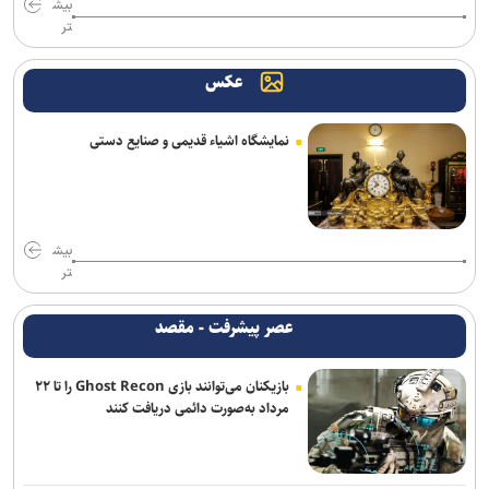
بیش
وحدت و انسجام است
تر
سقوط آراء مرتبط با حزب نتانیاهو در آستانه انتخابات کنست
عکس
آمریکا تحریم‌های جدید علیه ایران اعمال کرد
نمایشگاه اشیاء قدیمی و صنایع دستی
مقام یمنی: عربستان از قدرت نظامی صنعا وحشت دارد
سناتور آمریکایی: جنگ غیرقانونی ترامپ علیه ایران باید فوراً متوقف شود
مخبر: قلمِ خبرنگارِ ایرانی از سلاح دشمن کاراتر است
بیش
تر
ادعای حکومت جولانی درباره خنثی‌سازی عملیات داعش در دمشق
عصر پیشرفت - مقصد
روسیه: رقابت برای دبیرکلی سازمان ملل همچنان باز است
بازیکنان می‌توانند بازی Ghost Recon را تا ۲۲
یورش صهیونیست‌ها به چند منطقه در کرانه باختری
مرداد به‌صورت دائمی دریافت کنند
قالیباف: قلم، امتداد شمشیر عدالت و رسانه، سنگر پاسداری از حقیقت
است