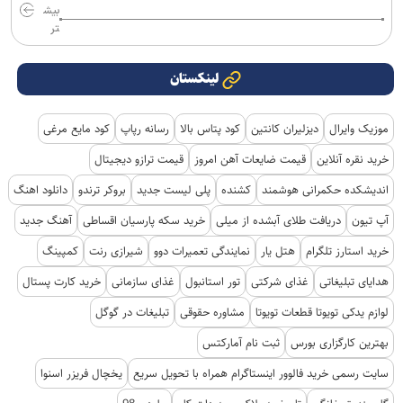
بیش
تر
لینکستان
موزیک وایرال
دیزلیران کانتین
کود پتاس بالا
رسانه رپاپ
کود مایع مرغی
خرید نقره آنلاین
قیمت ضایعات آهن امروز
قیمت ترازو دیجیتال
اندیشکده حکمرانی هوشمند
کشنده
پلی لیست جدید
بروکر ترندو
دانلود اهنگ
آپ تیون
دریافت طلای آبشده از میلی
خرید سکه پارسیان اقساطی
آهنگ جدید
خرید استارز تلگرام
هتل یار
نمایندگی تعمیرات دوو
شیرازی رنت
کمپینگ
هدایای تبلیغاتی
غذای شرکتی
تور استانبول
غذای سازمانی
خرید کارت پستال
لوازم یدکی تویوتا قطعات تویوتا
مشاوره حقوقی
تبلیغات در گوگل
بهترین کارگزاری بورس
ثبت نام آمارکتس
سایت رسمی خرید فالوور اینستاگرام همراه با تحویل سریع
یخچال فریزر اسنوا