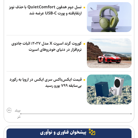
زمان آن فرا رسیده که به خود متکی باشیم و برادری واقعی را در پیش
نسل دوم هدفون QuietComfort با حذف نویز
گیریم
ارتقایافته و پورت USB-C عرضه شد
واکنش صنعا به توافق سه جانبه مکه
تجاوز جدید رژیم صهیونیستی به خاک سوریه
کوروت گرند اسپرت X مدل ۲۰۲۷؛ اثبات جادوی
نرم‌افزار در دنیای خودروهای اسپرت
سی‌ان‌ان: فرماندهان آمریکایی به دنبال راه خروج از جنگ با ایران هستند
قیمت ایکس‌باکس سری ایکس در اروپا به رکورد
بی‌سابقه ۷۹۹ یورو رسید
بیش
تر
پیشخوان فناوری و نوآوری