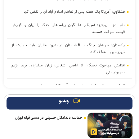
قشقاوی: آمریکا یک هفته پس از تفاهم اسلام آباد آن را نقض کرد
نظرسنجی رویترز: آمریکایی‌ها نگران پیامد‌های جنگ با ایران و افزایش
قیمت سوخت هستند
پاکستان: خواهان جنگ با افغانستان نیستیم؛ طالبان باید حمایت از
تروریسم را متوقف کند
افزایش مهاجرت نخبگان از اراضی اشغالی؛ زیان میلیاردی برای رژیم
صهیونیستی
تصاویر جدید از پهپاد‌های منهدم‌شده آمریکا توسط سپاه
گفت‌وگوی تلفنی بن‌سلمان و مکرون درباره امنیت منطقه و آبراه‌های
ویدیو
حیاتی
حماسه دلدادگان حسینی در مسیر قبله تهران
واشنگتن‌پست: ترامپ در محافل خصوصی از جی‌دی ونس برای انتخابات
۲۰۲۸ حمایت می‌کند