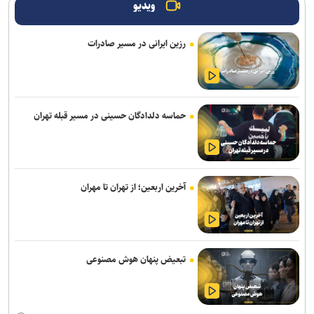
ویدیو
پاکدل: تیم ملی هندبال بدون لژیونرها راهی بازی‌های آسیایی ناگویا
می‌شود/ نباید انتظار بیهوده‌ای ایجاد کنیم
رزین ایرانی در مسیر صادرات
شکاری به پیکان پیوست
اصغرزاده: پوررشید مشکل اسپانسرینگ ملوان را حل کرد/ سعداوی و
مرزبان با تیم تمرین می‌کنند
حماسه دلدادگان حسینی در مسیر قبله تهران
تور جهانی تنیس صربستان| بازماندن یزدانی از صعود به فینال
انتصاب سرپرست جدید فدراسیون ورزش کارگری
آخرین اربعین؛ از تهران تا مهران
تساوی پرسپولیس و آلومینیوم در دیدار دوستانه/ تیم تارتار بالاخره گل
خورد
واکنش باشگاه استقلال خوزستان به درگیری مدیرعامل و اعضای هیات
مدیره
تبعیض پنهان هوش مصنوعی
اژدهاکش رسما پرسپولیسی شد