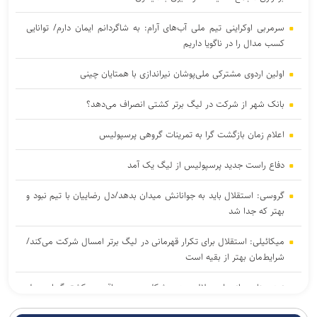
سرمربی اوکراینی تیم ملی آب‌های آرام: به شاگردانم ایمان دارم/ توانایی
کسب مدال را در ناگویا داریم
اولین اردوی مشترکی ملی‌پوشان نیراندازی با همتایان چینی
بانک شهر از شرکت در لیگ برتر کشتی انصراف می‌دهد؟
اعلام زمان بازگشت گرا به تمرینات گروهی پرسپولیس
دفاع راست جدید پرسپولیس از لیگ یک آمد
گروسی: استقلال باید به جوانانش میدان بدهد/دل رضاییان با تیم نبود و
بهتر که جدا شد
میکائیلی: استقلال برای تکرار قهرمانی در لیگ برتر امسال شرکت می‌کند/
شرایط‌مان بهتر از بقیه است
زمزمه‌هایی از طرح لالوویچ؛ مشکل «سن واقعی» کشتی‌گیران حل
می‌شود؟