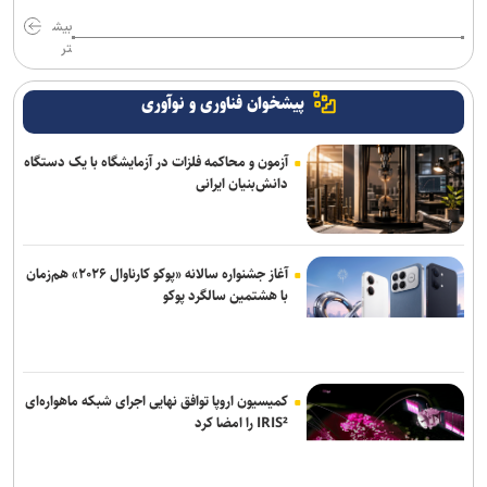
بیش
تر
پیشخوان فناوری و نوآوری
آزمون و محاکمه فلزات در آزمایشگاه با یک دستگاه
دانش‌بنیان ایرانی
آغاز جشنواره سالانه «پوکو کارناوال ۲۰۲۶» هم‌زمان
با هشتمین سالگرد پوکو
کمیسیون اروپا توافق نهایی اجرای شبکه ماهواره‌ای
IRIS² را امضا کرد