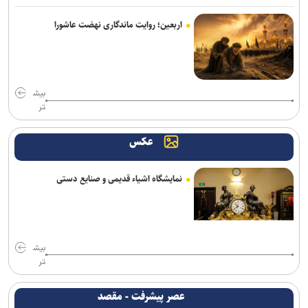
محمدی: مقابل استقلال لیگ را پرقدرت آغاز می‌کنیم/ امیدوارم با مس
اربعین؛ روایت ماندگاری نهضت عاشورا
شهربابک کمترین گل خورده لیگ را داشته باشیم
دنیامالی: مشتاق دیدار دوستانه ایران و آذربایجان هستیم+فیلم
بیش
احسان پهلوان به فجر شهیدسپاسی پیوست
تر
صادقی سرمربی ساپیا شد
عکس
دبیر: ابراهیم هادی با کفش کشتی شهید شد/ درد و بلای خبرنگاران وطن
پرست بخورد بر سر شبکه اینترنشنال
نمایشگاه اشیاء قدیمی و صنایع دستی
ملی‌پوشان ساحلی ایران در جمع برترین‌های والیبال آسیا
با وجود ساز‌های مخالف، قلعه نویی سرمربی ایران در جام ملت‌ها است/
جدایی الهویی و چند مربی دیگر از تیم ملی
بیش
تر
مالک ایستا: تا آخر پیگیر پرونده اردلان هستیم/ قمی: هفت سال است که
بازیکن‌سازی نداشته‌ایم
عصر پیشرفت - مقصد