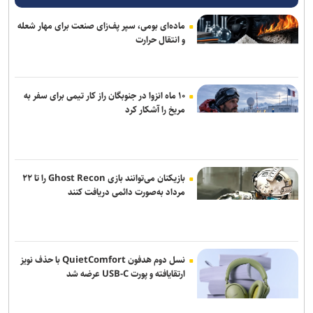
برگزاری اولین جلسه نکونام و مدیرعامل تراکتور
ماده‌ای بومی، سپر پف‌زای صنعت برای مهار شعله
و انتقال حرارت
محبی: مطمئنم امسال سال خوبی برای پیکان می‌شود/ شاگرد الهامی در
هوادار بودم
پاداش ویژه برای مدال‌آوران تیراندازی در ناگویا/ ۳ میلیارد برای طلا
۱۰ ماه انزوا در جنوبگان راز کار تیمی برای سفر به
مریخ را آشکار کرد
نکونام: تراکتور را با چشم باز انتخاب کردم/ قطعاً نمی‌گویم «تیم را من
نبسته‌ام»
بازیکنان می‌توانند بازی Ghost Recon را تا ۲۲
مرداد به‌صورت دائمی دریافت کنند
نسل دوم هدفون QuietComfort با حذف نویز
ارتقایافته و پورت USB-C عرضه شد