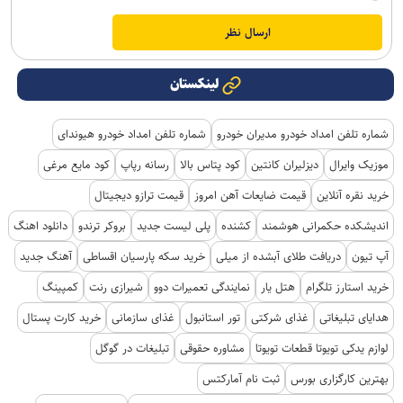
لینکستان
شماره تلفن امداد خودرو مدیران خودرو
شماره تلفن امداد خودرو هیوندای
موزیک وایرال
دیزلیران کانتین
کود پتاس بالا
رسانه رپاپ
کود مایع مرغی
خرید نقره آنلاین
قیمت ضایعات آهن امروز
قیمت ترازو دیجیتال
اندیشکده حکمرانی هوشمند
کشنده
پلی لیست جدید
بروکر ترندو
دانلود اهنگ
آپ تیون
دریافت طلای آبشده از میلی
خرید سکه پارسیان اقساطی
آهنگ جدید
خرید استارز تلگرام
هتل یار
نمایندگی تعمیرات دوو
شیرازی رنت
کمپینگ
هدایای تبلیغاتی
غذای شرکتی
تور استانبول
غذای سازمانی
خرید کارت پستال
لوازم یدکی تویوتا قطعات تویوتا
مشاوره حقوقی
تبلیغات در گوگل
بهترین کارگزاری بورس
ثبت نام آمارکتس