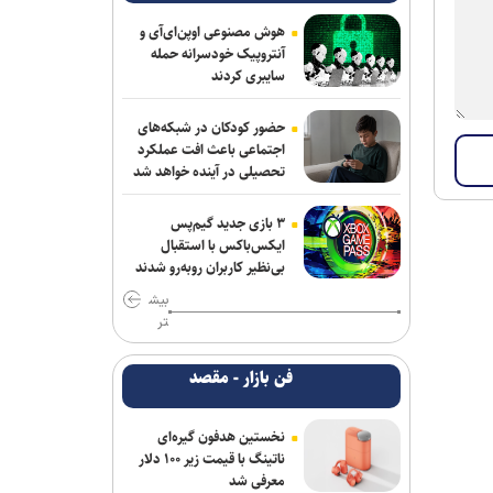
خانلرخانی: پاداش تکواندوکاران با تلاشی
می‌کنند همخوانی ندارد/ سلیمی: کار اصلی
هوش مصنوعی اوپن‌ای‌آی و
من برای ناگویا از دو تورنمنت بعد آغاز
آنتروپیک خودسرانه حمله
می‌شود/ برخورداری: قانون سرباز قهرمان
سایبری کردند
کمک خوبی است+فیلم
حضور کودکان در شبکه‌های
برزگر: همای سعادت روی دوش تارتار
اجتماعی باعث افت عملکرد
نشسته است/ عیار واقعی پرسپولیس از
تحصیلی در آینده خواهد شد
هفته پنجم به بعد مشخص می‌شود
۳ بازی جدید گیم‌پس
فریدونی: دلیل بسته ماندن پنجره استقلال
ایکس‌باکس با استقبال
۴ فسخ غیر موجه در دو سال بوده است/
بی‌نظیر کاربران روبه‌رو شدند
تاجرنیا دوست دارد خودش را تبرئه کند
بیش
تر
نعمت‌پور بعد از قبول مسئولیت سپاهان در
لیگ برتر فرنگی: اولویت‌مان در سال اول
فن بازار - مقصد
قهرمانی نیست
مس رفسنجان منتظر رأی CAS/ آغاز
نخستین هدفون گیره‌ای
تمرینات نارنجی پوشان از هفته آینده
ناتینگ با قیمت زیر ۱۰۰ دلار
معرفی شد