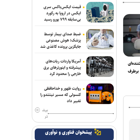
ربیعی سرمربی شاهین بندرعامری شد
قیمت ایکس‌باکس سری
ایکس در اروپا به رکورد
اعلام اسامی نامزدهای تایید صلاحیت شده
بی‌سابقه ۷۹۹ یورو رسید
ریاست فدراسیون بدنسازی و پرورش اندام/
حضور عضو هیات مدیره پرسپولیس
ضبط صدای بیمار توسط
پزشک؛ هوش مصنوعی
کلباسی به چادرملو پیوست
جایگزین پرونده کاغذی شد
عالیشاه در یک قدمی گل‌گهر
آمریکا واردات ربات‌های
نده‌ای
پیشرفته و اینورترهای برق
 برطرف
باقری قراردادش را با پیکان تمدید کرد
خارجی را محدود کرد
روزنامه‌های ورزشی چهارشنبه ۱۴ مرداد
روایت ظهور و خداحافظی
۱۴۰۵
کنسولی که مسیر نینتندو را
تغییر داد
رحیمی به شمس آذر پیوست
بیش
تر
روزنامه های ورزشی پنجشنبه ۱۵ مرداد
۱۴۰۵
پیشخوان فناوری و نوآوری