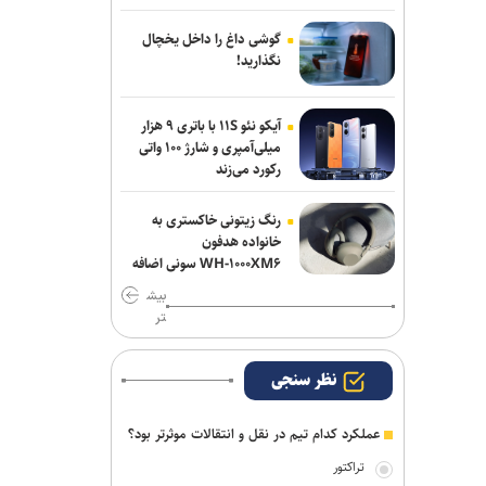
صنعت نفت مهاجم مس شهر بابک را
جذب کرد
گوشی داغ را داخل یخچال
نگذارید!
دروازه‌بان‌های سابق پرسپولیس و تراکتور به
شمس آذر پیوستند
آیکو نئو ۱۱S با باتری ۹ هزار
میلی‌آمپری و شارژ ۱۰۰ واتی
رکورد می‌زند
رنگ زیتونی خاکستری به
خانواده هدفون
WH-۱۰۰۰XM۶ سونی اضافه
شد
بیش
تر
نظر سنجی
عملکرد کدام تیم در نقل و انتقالات موثرتر بود؟
تراکتور