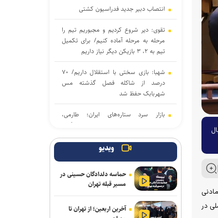
انتصاب دبیر جدید فدراسیون کشتی
تقوی: دیر شروع کردیم و مجبوریم تیم را
مرحله به مرحله آماده کنیم/ برای تکمیل
تیم به ۲، ۳ بازیکن دیگر نیاز داریم
شهبا: بازی سختی با استقلال داریم/ ۷۰
درصد از شاکله فصل گذشته مس
شهربابک حفظ شد
بازار سرد ستاره‌های ایران؛ طارمی،
جهانبخش و رضاییان بدون پیشنهاد بزرگ
لیگ ۲۰۲۵ مردان والیبال
دنیامالی به دعوت رسمی وزیر ورزش
ویدیو
آذربایجان به باکو سفر می‌کند
حماسه دلدادگان حسینی در
جدایی قطعی رضاییان از استقلال + عکس
مسیر قبله تهران
مادنی
آراسته و کومار به نساجی پیوستند
لی در
آخرین اربعین؛ از تهران تا