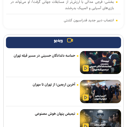
بخشی: فرجی مدالی با ارزش‌تر از مسابقات جهانی گرفت/ او می‌تواند در
بازی‌های آسیایی و المپیک بدرخشد
انتصاب دبیر جدید فدراسیون کشتی
تقوی: دیر شروع کردیم و مجبوریم تیم را مرحله به مرحله آماده کنیم/ برای
تکمیل تیم به ۲، ۳ بازیکن دیگر نیاز داریم
ویدیو
شهبا: بازی سختی با استقلال داریم/ ۷۰ درصد از شاکله فصل گذشته
حماسه دلدادگان حسینی در مسیر قبله تهران
مس شهربابک حفظ شد
بازار سرد ستاره‌های ایران؛ طارمی، جهانبخش و رضاییان بدون پیشنهاد
بزرگ
آخرین اربعین؛ از تهران تا مهران
دنیامالی به دعوت رسمی وزیر ورزش آذربایجان به باکو سفر می‌کند
جدایی قطعی رضاییان از استقلال + عکس
آراسته و کومار به نساجی پیوستند
تبعیض پنهان هوش مصنوعی
ابهامات یک بیانیه؛ از پاسخ مبهم فیفا در مورد اندونگ تا استعلامِ آسانی