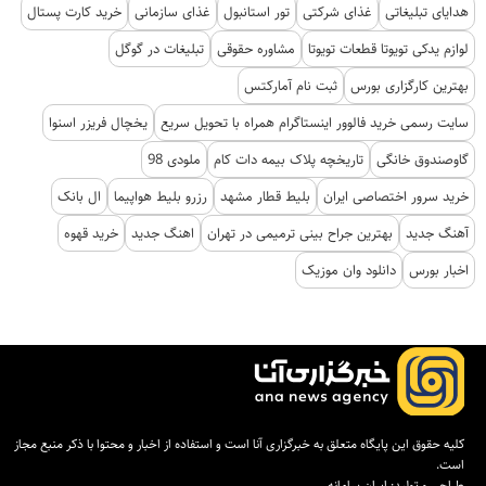
هدایای تبلیغاتی
غذای شرکتی
تور استانبول
غذای سازمانی
خرید کارت پستال
لوازم یدکی تویوتا قطعات تویوتا
مشاوره حقوقی
تبلیغات در گوگل
بهترین کارگزاری بورس
ثبت نام آمارکتس
سایت رسمی خرید فالوور اینستاگرام همراه با تحویل سریع
یخچال فریزر اسنوا
گاوصندوق خانگی
تاریخچه پلاک بیمه دات کام
ملودی 98
خرید سرور اختصاصی ایران
بلیط قطار مشهد
رزرو بلیط هواپیما
ال بانک
آهنگ جدید
بهترین جراح بینی ترمیمی در تهران
اهنگ جدید
خرید قهوه
اخبار بورس
دانلود وان موزیک
کلیه حقوق این پایگاه متعلق به خبرگزاری آنا است و استفاده از اخبار و محتوا با ذکر منبع مجاز
است.
طراحی و تولید:
ایران سامانه