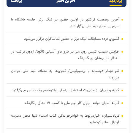
پربازدید
آخرین اخبار
پربحث
آخرین وضعیت تراکتور در اولین حضور در لیگ برتر؛ جلسه باشگاه با
سرمربی سابق تیم ملی برگزار شد
کشوری فرد: مسابقات لیگ برتر با حضور تماشاگران برگزار می‌شود
افزایش سهمیه تنیس روی میز در بازی‌های آسیایی ناگویا/ اردوی فرانسه در
انتظار ملی‌پوشان پینگ پنگ
لغو دیدار دوستانه با پرسپولیس/ فجری‌ها به مصاف تیم ملی جوانان
می‌روند
گلایه رضاییان از مدیریت استقلال: به‌جای اولتیماتوم یک تماس می‌گرفتید
کاراته آسیای میانه| پایان کار تیم ملی با کسب ۱۹ مدال رنگارنگ
فریادشیران: اخبارمربوط به خواهرخواندگی کذب است/ تنها مجوز مدرسه
فوتبال صادر کرده‌ایم