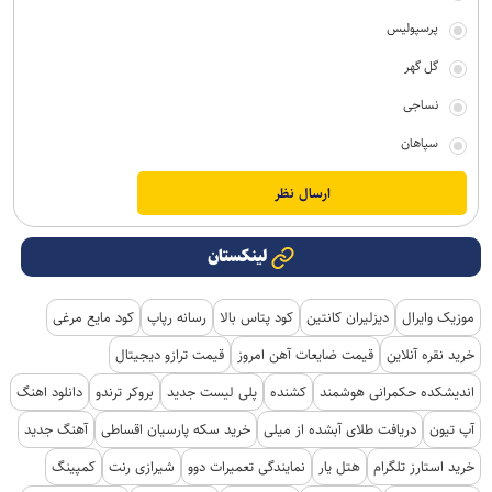
پرسپولیس
گل گهر
نساجی
سپاهان
لینکستان
موزیک وایرال
دیزلیران کانتین
کود پتاس بالا
رسانه رپاپ
کود مایع مرغی
خرید نقره آنلاین
قیمت ضایعات آهن امروز
قیمت ترازو دیجیتال
اندیشکده حکمرانی هوشمند
کشنده
پلی لیست جدید
بروکر ترندو
دانلود اهنگ
آپ تیون
دریافت طلای آبشده از میلی
خرید سکه پارسیان اقساطی
آهنگ جدید
خرید استارز تلگرام
هتل یار
نمایندگی تعمیرات دوو
شیرازی رنت
کمپینگ