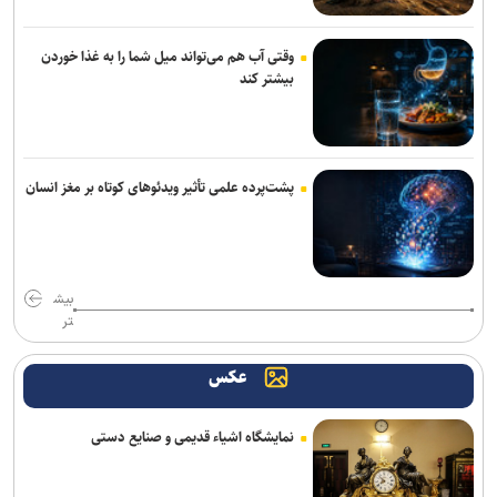
آراسته به نساجی پیوست
وقتی آب هم می‌تواند میل شما را به غذا خوردن
اعلام شماره پیراهن بازیکنان پرسپولیس برای لیگ بیست‌وششم
بیشتر کند
مسابقات دوومیدانی بلاروس| کسب ۶ مدال توسط ملی‌پوشان ایران
عیسی‌لو به چادرملو اردکان پیوست
پشت‌پرده علمی تأثیر ویدئو‌های کوتاه بر مغز انسان
تکواندو هانمادانگ ۲۰۲۶| پایان کار نمایندگان ایران با کسب ۲۶ مدال
رسمی؛ عالیشاه به گل‌گهر پیوست
بیش
ربیعی سرمربی شاهین بندرعامری شد
تر
اعلام اسامی نامزدهای تایید صلاحیت شده ریاست فدراسیون بدنسازی و
عکس
پرورش اندام/ حضور عضو هیات مدیره پرسپولیس
کلباسی به چادرملو پیوست
نمایشگاه اشیاء قدیمی و صنایع دستی
عالیشاه در یک قدمی گل‌گهر