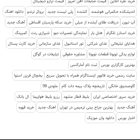
خرید نقره آنلاین
قیمت ضایعات آهن امروز
قیمت ترازو دیجیتال
اندیشکده حکمرانی هوشمند
کشنده
پلی لیست جدید
بروکر ترندو
دانلود اهنگ
آپ تیون
دریافت طلای آبشده از میلی
خرید سکه پارسیان اقساطی
آهنگ جدید
خرید استارز تلگرام
هتل یار
نمایندگی تعمیرات دوو
شیرازی رنت
کمپینگ
هدایای تبلیغاتی
غذای شرکتی
تور استانبول
غذای سازمانی
خرید کارت پستال
لوازم یدکی تویوتا قطعات تویوتا
مشاوره حقوقی
تبلیغات در گوگل
بهترین کارگزاری بورس
ثبت نام آمارکتس
سایت رسمی خرید فالوور اینستاگرام همراه با تحویل سریع
یخچال فریزر اسنوا
گاوصندوق خانگی
تاریخچه پلاک بیمه دات کام
ملودی 98
خرید سرور اختصاصی ایران
بلیط قطار مشهد
رزرو بلیط هواپیما
ال بانک
آهنگ جدید
بهترین جراح بینی ترمیمی در تهران
اهنگ جدید
خرید قهوه
اخبار بورس
دانلود وان موزیک