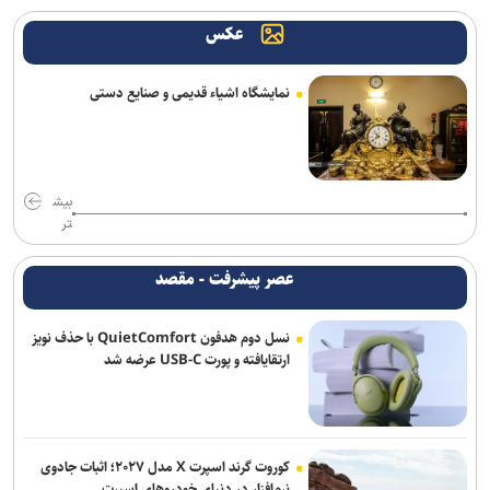
عکس
از هوش مصنوعی تا تغذیه رایگان؛ بسته تحولی جدید معاونت تربیتی و
مهارتی دانشگاه آزاد
نمایشگاه اشیاء قدیمی و صنایع دستی
پیام رئیس سازمان سنجش آموزش كشور به مناسبت روز خبرنگار
دارو‌های دیابت را از نظر تأثیر بر چربی و عضله بدن با یکدیگر متفاوتند
طراحی پلتفرم هوشمند اکتشاف مواد معدنی مبتنی بر هوش مصنوعی
بیش
تر
خبرنگاری رسالتی اخلاقی در مسیر کشف حقیقت و ارتقای سرمایه اجتماعی
است
عصر پیشرفت - مقصد
اعلام زمان فرآیند اسکان تابستانه دانشجویان علوم پزشکی شهیدبهشتی
نسل دوم هدفون QuietComfort با حذف نویز
ارتقایافته و پورت USB-C عرضه شد
روز خبرنگار ایرانی و جنگ روایت با ترامپ
نصراللهی: خبرنگاران در کنار طرح مشکلات مردم، راه‌حل‌ها و توفیقات را
هم روایت کنند
کوروت گرند اسپرت X مدل ۲۰۲۷؛ اثبات جادوی
نرم‌افزار در دنیای خودروهای اسپرت