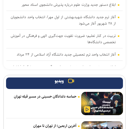
ابلاغ دستور جدید وزارت علوم درباره پذیرش دانشجوی استاد محور
آغاز ترم جدید دانشگاه شهیدبهشتی از اول مهر/ انتخاب واحد دانشجویان
از ۲۸ شهریور آغاز می‌شود
تربیت در کنار تعلیم؛ ضرورت تقویت جهت‌گیری الهی و فرهنگی در آموزش
تخصصی دانشگاه‌ها
آغاز انتخاب واحد ترم تحصیلی جدید دانشگاه آزاد اسلامی از ۲۴ مرداد
اعلام جدیدترین طرح‌های پژوهشی دوران جنگ در حوزه پزشکی/ فراخوان
جذب طرح‌های تحقیقاتی آغاز شد
ویدیو
بازنگری کامل رشته‌های عمران، صنایع و برق در دانشگاه علم و صنعت/
رشته‌های جدید جایگزین رشته‌های کم‌متقاضی می‌شوند
حماسه دلدادگان حسینی در مسیر قبله تهران
بیانیه بسیج اساتید جهاددانشگاهی به مناسبت سالروز تأسیس
جهاددانشگاهی
جهاد دانشگاهی برای پاسخ به نیاز‌های کشور نیازمند تحول بنیادین است
آخرین اربعین؛ از تهران تا مهران