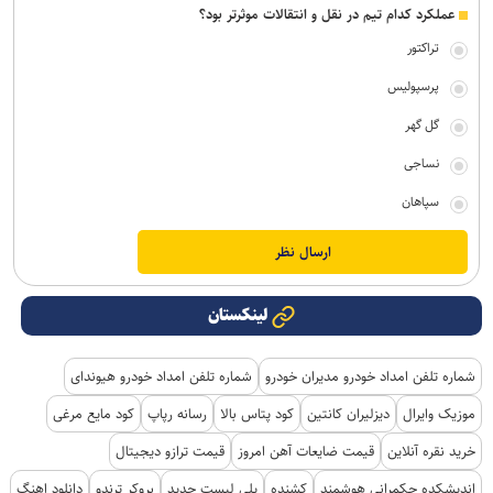
عملکرد کدام تیم در نقل و انتقالات موثرتر بود؟
تراکتور
پرسپولیس
گل گهر
نساجی
سپاهان
لینکستان
شماره تلفن امداد خودرو مدیران خودرو
شماره تلفن امداد خودرو هیوندای
موزیک وایرال
دیزلیران کانتین
کود پتاس بالا
رسانه رپاپ
کود مایع مرغی
خرید نقره آنلاین
قیمت ضایعات آهن امروز
قیمت ترازو دیجیتال