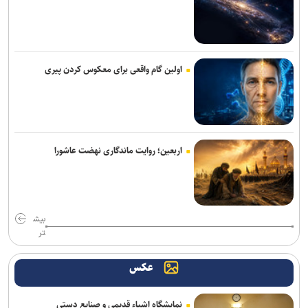
حریفان تیم ملی بسکتبال در بازی‌های آسیایی ناگویا مشخص شدند
با وجود ساز‌های مخالف، قلعه نویی سرمربی ایران در جام ملت‌ها است/
جدایی الهویی و چند مربی دیگر از تیم ملی
اولین گام واقعی برای معکوس کردن پیری
برگزاری اولین جلسه نکونام و مدیرعامل تراکتور
تقوی: دفاع از حقوق والیبال ایران در آسیا منطقی است
فوری|ربیعی رفت؛ نکونام سرمربی تراکتور شد
اربعین؛ روایت ماندگاری نهضت عاشورا
سرمربی پیشین تیم ملی سرمربی نفت و گاز در لیگ برتر شد؛ خوبیاری:
قیمت ملی‌پوشان به ۵ میلیارد رسیده است
اسدی: پرسپولیس هنوز بازیکنان بزرگ کم دارد و با گل‌گهر قابل قیاس
بیش
نیست/ کار تارتار سخت‌تر از همیشه است
تر
تاجرنیا:علیه هچیکدام از مدیران سابق استقلال حرف نمی‌زنم/ کینه‌ورزی
عکس
آدم‌های کوچک مرا برآشفته نمی‌کند
آمار عجیب ربیعی در تراکتور؛ مربی که فقط ۳ بازی سرمربی بود