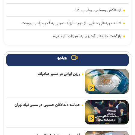
اژدهاکش رسما پرسپولیسی شد
ادامه خریدهای خطیبی از تیم سابق/ نصیری به فجرسپاسی پیوست
بازگشت خلیفه و گودرزی به تمرینات آلومینیوم
بازی‌های سرخابی‌ها به شهرقدس رفت/ استقلال خوزستان به تهران
بازگشت
ویدیو
تمدید قرارداد مربی ترک استقلال
رزین ایرانی در مسیر صادرات
آغاز اردوی تیم ملی بوکس برای ناگویا با حضور ۱۰ ملی‌پوش
محمدی: مقابل استقلال لیگ را پرقدرت آغاز می‌کنیم/ امیدوارم با مس
شهربابک کمترین گل خورده لیگ را داشته باشیم
حماسه دلدادگان حسینی در مسیر قبله تهران
مالک ایستا: تا آخر پیگیر پرونده اردلان هستیم/ قمی: هفت سال است که
بازیکن‌سازی نداشته‌ایم