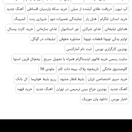
اندیشکده حکمرانی هوشمند
کشنده
پلی لیست جدید
بروکر ترندو
دانلود اهنگ
آپ تیون
دریافت طلای آبشده از میلی
خرید سکه پارسیان اقساطی
آهنگ جدید
خرید استارز تلگرام
هتل یار
نمایندگی تعمیرات دوو
شیرازی رنت
کمپینگ
هدایای تبلیغاتی
غذای شرکتی
تور استانبول
غذای سازمانی
خرید کارت پستال
لوازم یدکی تویوتا قطعات تویوتا
مشاوره حقوقی
تبلیغات در گوگل
بهترین کارگزاری بورس
ثبت نام آمارکتس
سایت رسمی خرید فالوور اینستاگرام همراه با تحویل سریع
یخچال فریزر اسنوا
گاوصندوق خانگی
تاریخچه پلاک بیمه دات کام
ملودی 98
خرید سرور اختصاصی ایران
بلیط قطار مشهد
رزرو بلیط هواپیما
ال بانک
آهنگ جدید
بهترین جراح بینی ترمیمی در تهران
اهنگ جدید
خرید قهوه
اخبار بورس
دانلود وان موزیک