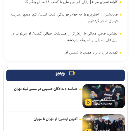
کاراته آسیای میانه| پایان کار تیم ملی با کسب ۱۹ مدال رنگارنگ
فریادشیران: اخبارمربوط به خواهرخواندگی کذب است/ تنها مجوز مدرسه
فوتبال صادر کرده‌ایم
بخشی: فرجی مدالی با ارزش‌تر از مسابقات جهانی گرفت/ او می‌تواند در
بازی‌های آسیایی و المپیک بدرخشد
تمدید قرارداد نژاد مهدی با شمس آذر
انتصاب دبیر جدید فدراسیون کشتی
ویدیو
تقوی: دیر شروع کردیم و مجبوریم تیم را مرحله به مرحله آماده کنیم/ برای
تکمیل تیم به ۲، ۳ بازیکن دیگر نیاز داریم
حماسه دلدادگان حسینی در مسیر قبله تهران
شهبا: بازی سختی با استقلال داریم/ ۷۰ درصد از شاکله فصل گذشته
مس شهربابک حفظ شد
بازار سرد ستاره‌های ایران؛ طارمی، جهانبخش و رضاییان بدون پیشنهاد
آخرین اربعین؛ از تهران تا مهران
بزرگ