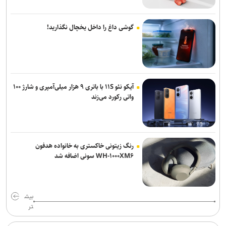
گوشی داغ را داخل یخچال نگذارید!
آیکو نئو ۱۱S با باتری ۹ هزار میلی‌آمپری و شارژ ۱۰۰
واتی رکورد می‌زند
رنگ زیتونی خاکستری به خانواده هدفون
WH-۱۰۰۰XM۶ سونی اضافه شد
بیش
تر