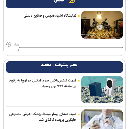
عکس
اعلام اسامی نامزدهای تایید صلاحیت شده ریاست فدراسیون بدنسازی و
پرورش اندام/ حضور عضو هیات مدیره پرسپولیس
نمایشگاه اشیاء قدیمی و صنایع دستی
کلباسی به چادرملو پیوست
عالیشاه در یک قدمی گل‌گهر
بیش
باقری قراردادش را با پیکان تمدید کرد
تر
روزنامه‌های ورزشی چهارشنبه ۱۴ مرداد ۱۴۰۵
عصر پیشرفت - مقصد
روزنامه های ورزشی پنجشنبه ۱۵ مرداد ۱۴۰۵
قیمت ایکس‌باکس سری ایکس در اروپا به رکورد
بی‌سابقه ۷۹۹ یورو رسید
برزگر: همای سعادت روی دوش تارتار نشسته است/ عیار واقعی پرسپولیس
از هفته پنجم به بعد مشخص می‌شود
نعمت‌پور بعد از قبول مسئولیت سپاهان در لیگ برتر فرنگی: اولویت‌مان
در سال اول قهرمانی نیست
ضبط صدای بیمار توسط پزشک؛ هوش مصنوعی
جایگزین پرونده کاغذی شد