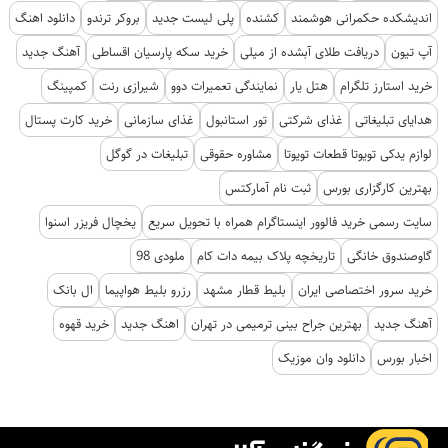
اندیشکده حکمرانی هوشمند
کشنده
پلی لیست جدید
بروکر ترندو
دانلود اهنگ
آپ تیون
دریافت طلای آبشده از میلی
خرید سکه پارسیان اقساطی
آهنگ جدید
خرید استارز تلگرام
هتل یار
نمایندگی تعمیرات دوو
شیرازی رنت
کمپینگ
هدایای تبلیغاتی
غذای شرکتی
تور استانبول
غذای سازمانی
خرید کارت پستال
لوازم یدکی تویوتا قطعات تویوتا
مشاوره حقوقی
تبلیغات در گوگل
بهترین کارگزاری بورس
ثبت نام آمارکتس
سایت رسمی خرید فالوور اینستاگرام همراه با تحویل سریع
یخچال فریزر اسنوا
گاوصندوق خانگی
تاریخچه پلاک بیمه دات کام
ملودی 98
خرید سرور اختصاصی ایران
بلیط قطار مشهد
رزرو بلیط هواپیما
ال بانک
آهنگ جدید
بهترین جراح بینی ترمیمی در تهران
اهنگ جدید
خرید قهوه
اخبار بورس
دانلود وان موزیک