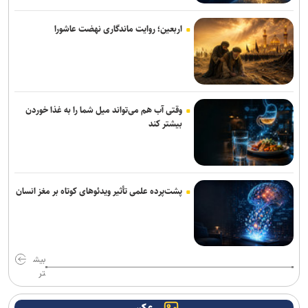
سالاری مشاور مدیرعامل پرسپولیس شد
اربعین؛ روایت ماندگاری نهضت عاشورا
رسمی| پنجره استقلال بسته ماند
تغییر ساختار در معاونت ورزشی باشگاه پرسپولیس؛ تشکیل سه مدیریت
مستقل
وقتی آب هم می‌تواند میل شما را به غذا خوردن
آراسته به نساجی پیوست
بیشتر کند
مسابقات دوومیدانی بلاروس| کسب ۶ مدال توسط ملی‌پوشان ایران
اعلام شماره پیراهن بازیکنان پرسپولیس برای لیگ بیست‌وششم
پشت‌پرده علمی تأثیر ویدئو‌های کوتاه بر مغز انسان
عیسی‌لو به چادرملو اردکان پیوست
تکواندو هانمادانگ ۲۰۲۶| پایان کار نمایندگان ایران با کسب ۲۶ مدال
بیش
رسمی؛ عالیشاه به گل‌گهر پیوست
تر
ربیعی سرمربی شاهین بندرعامری شد