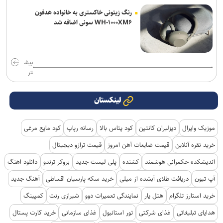
رنگ زیتونی خاکستری به خانواده هدفون
WH-۱۰۰۰XM۶ سونی اضافه شد
بیش
تر
لینکستان
موزیک وایرال
دیزلیران کانتین
کود پتاس بالا
رسانه رپاپ
کود مایع مرغی
خرید نقره آنلاین
قیمت ضایعات آهن امروز
قیمت ترازو دیجیتال
اندیشکده حکمرانی هوشمند
کشنده
پلی لیست جدید
بروکر ترندو
دانلود اهنگ
آپ تیون
دریافت طلای آبشده از میلی
خرید سکه پارسیان اقساطی
آهنگ جدید
خرید استارز تلگرام
هتل یار
نمایندگی تعمیرات دوو
شیرازی رنت
کمپینگ
هدایای تبلیغاتی
غذای شرکتی
تور استانبول
غذای سازمانی
خرید کارت پستال