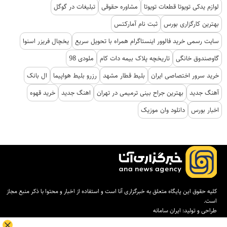
لوازم یدکی تویوتا قطعات تویوتا
مشاوره حقوقی
تبلیغات در گوگل
بهترین کارگزاری بورس
ثبت نام آمارکتس
سایت رسمی خرید فالوور اینستاگرام همراه با تحویل سریع
یخچال فریزر اسنوا
گاوصندوق خانگی
تاریخچه پلاک بیمه دات کام
ملودی 98
خرید سرور اختصاصی ایران
بلیط قطار مشهد
رزرو بلیط هواپیما
ال بانک
آهنگ جدید
بهترین جراح بینی ترمیمی در تهران
اهنگ جدید
خرید قهوه
اخبار بورس
دانلود وان موزیک
کلیه حقوق این پایگاه متعلق به خبرگزاری آنا است و استفاده از اخبار و محتوا با ذکر منبع مجاز
است.
طراحی و تولید:
ایران سامانه