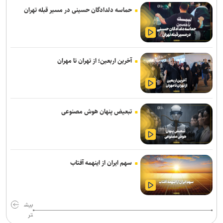
حماسه دلدادگان حسینی در مسیر قبله تهران
انفجار در حومه دمشق چند کشته و زخمی برجا گذاشت
برگزاری مجمع آژانس انرژی اتمی اوایل شهریور در آمریکا
یمن: نقشه عربستان برای حمله به صنعاء را در نطفه خفه کردیم
آخرین اربعین؛ از تهران تا مهران
پیام هشدار مقاومت یمن به ریاض
قدردانی از حضور حماسی ملت مبعوث شده در راهپیمایی اربعین
تبعیض پنهان هوش مصنوعی
ترامپ با تهدید افشاگران، بحران مهمات آمریکا را انکار کرد
رسانه عبری: از آغاز جنگ غزه دست‌کم ۹ هزار نظامی صهیونیست زخمی
شده‌اند
سهم ایران از اینهمه آفتاب
جلسات صحن علنی مجلس هفته آینده برگزار می‌شود
بیانیۀ خانواده شهید لاریجانی دربارۀ گمانه‌زنی‌های رسانه‌ای
بیش
هلاکت اعضای یک تیم تروریستی در سیستان‌وبلوچستان
تر