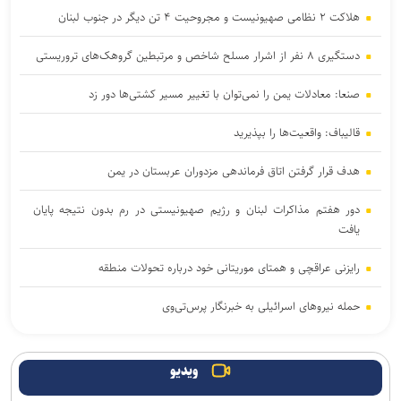
هلاکت ۲ نظامی صهیونیست و مجروحیت ۴ تن دیگر در جنوب لبنان
دستگیری ۸ نفر از اشرار مسلح شاخص و مرتبطین گروهک‌های تروریستی
صنعا: معادلات یمن را نمی‌توان با تغییر مسیر کشتی‌ها دور زد
قالیباف: واقعیت‌ها را بپذیرید
هدف قرار گرفتن اتاق‌ فرماندهی مزدوران عربستان در یمن
دور هفتم مذاکرات لبنان و رژیم صهیونیستی در رم بدون نتیجه پایان
یافت
رایزنی عراقچی و همتای موریتانی خود درباره تحولات منطقه
حمله نیروهای اسرائیلی به خبرنگار پرس‌تی‌وی
لزوم تعمیق همکاری‌های علمی و پژوهشی عراق و ایران
ویدیو
پنتاگون با افشای کمبود تسلیحات نشست برگزار می‌کند