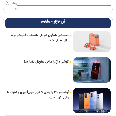
بیش
تر
فن بازار - مقصد
نخستین هدفون گیره‌ای ناتینگ با قیمت زیر ۱۰۰
دلار معرفی شد
گوشی داغ را داخل یخچال نگذارید!
آیکو نئو ۱۱S با باتری ۹ هزار میلی‌آمپری و شارژ ۱۰۰
واتی رکورد می‌زند