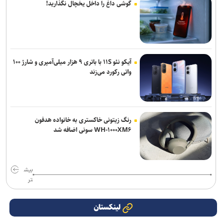
گوشی داغ را داخل یخچال نگذارید!
آیکو نئو ۱۱S با باتری ۹ هزار میلی‌آمپری و شارژ ۱۰۰
واتی رکورد می‌زند
رنگ زیتونی خاکستری به خانواده هدفون
WH-۱۰۰۰XM۶ سونی اضافه شد
بیش
تر
لینکستان