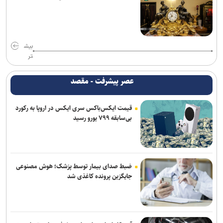
واکنش پلیس به فیک نیوزها و بازنشرِ ویدئوهایِ تکراری
ترافیک سنگین در جاده چالوس/ جاده‌های شمالی بدون مداخلات جوی و
سایر محورها روان است
بیش
تر
پایش شبانه روزی تهویه قطار‌ها و ایستگاه‌های مترو/ پیش‌بینی هوشمند
تهویه در قطار‌های جدید
عصر پیشرفت - مقصد
آثار مخرب مصرف الکل و سیگار در بروز بیماری‌ها
قیمت ایکس‌باکس سری ایکس در اروپا به رکورد
بی‌سابقه ۷۹۹ یورو رسید
کلاهبرداری و پولشویی در قالب شرکت مهاجرتی به کانادا/ دست مدیر
مهاجرتی با ۳۰۰ شاکی رو شد
تصادف زنجیره‌ای ۱۲ خودرو با ۱۹ مصدوم در محور یاسوج–اصفهان/ علت
حادثه در دست بررسی است
ضبط صدای بیمار توسط پزشک؛ هوش مصنوعی
جایگزین پرونده کاغذی شد
پایان طرح ترافیکی اربعین پلیس با ثبت ۶۷ میلیون تردد/جان باختن ۲۴
زائر در تصادفات اربعینی