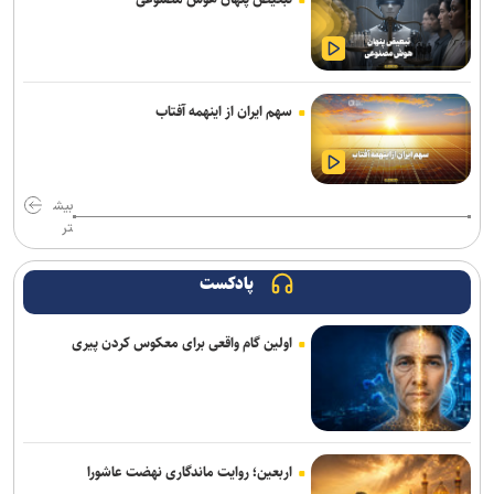
وزیر بهداشت: سلامت مردم مناطق صنعتی به‌صورت مستمر رصد می‌شود
ضوابط جدید گزینش دانشجومعلمان ابلاغ شد
سهم ایران از اینهمه آفتاب
دستگیری باند کپی کارت‌های بانکی؛ ۵۴ شهروند قربانی شدند
عدم کنترل ادرار پس از چهارسالگی را جدی بگیرید/ نگه داشتن ادرار در
کودکی، زمینه‌ساز بی‌اختیاری در بزرگسالی
بیش
تر
تمدید خدمات‌رسانی قرارگاه زرباطیه تا ۱۶ مرداد
پادکست
ارائه بیش از ۱.۷ میلیون خدمت به زائران اربعین/ اجرای پزشکی خانواده تا
شهریور در ۶۴ شهر منتخب
اولین گام واقعی برای معکوس کردن پیری
اعزام ۱۳۰ هزار زائر اربعین از پایانه‌های مسافربری شهر تهران
اتوبوس‌های رایگان شرکت واحد برای بازگشت زائران اربعین
دادگاه پرونده کثیرالشاکی شرکت تات موتور تاک با ۲۹۷۹ نفر شاکی برگزار
اربعین؛ روایت ماندگاری نهضت عاشورا
شد