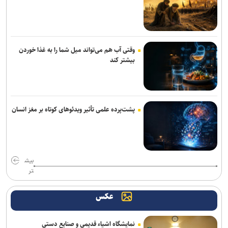
رسیدگی به پرونده کلاهبرداری یک شرکت مهاجرتی با حدود ۳۰۰ شاکی در
دادسرای تهران
وقتی آب هم می‌تواند میل شما را به غذا خوردن
۶۰ میلیون تردد خودرویی در مرز‌های اربعینی ثبت شد
بیشتر کند
ادعای نماینده مجلس درباره «نحوه ردزنی محل استقرار شهید لاریجانی»
صحت ندارد
ستاد حقوق بشر: روز حقوق بشر اسلامی نماد مقاومت در برابر غرب است
پشت‌پرده علمی تأثیر ویدئو‌های کوتاه بر مغز انسان
سیگار مهم‌ترین دروازه ورود به مصرف مواد مخدر است
ورود حیوانات خانگی به رستوران‌ها و مراکز عرضه غذا تخلف بهداشتی
بیش
است
تر
اطلاعیه وزارت آموزش و پرورش درباره برگزاری امتحانات نهایی معوق در ۴
عکس
استان جنوبی کشور
رشد ۴۲ درصدی سازش در شورای حل اختلاف استان تهران
نمایشگاه اشیاء قدیمی و صنایع دستی