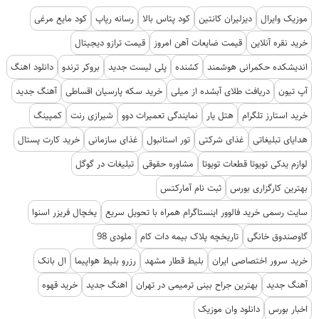
موزیک وایرال
دیزلیران کانتین
کود پتاس بالا
رسانه رپاپ
کود مایع مرغی
خرید نقره آنلاین
قیمت ضایعات آهن امروز
قیمت ترازو دیجیتال
اندیشکده حکمرانی هوشمند
کشنده
پلی لیست جدید
بروکر ترندو
دانلود اهنگ
آپ تیون
دریافت طلای آبشده از میلی
خرید سکه پارسیان اقساطی
آهنگ جدید
خرید استارز تلگرام
هتل یار
نمایندگی تعمیرات دوو
شیرازی رنت
کمپینگ
هدایای تبلیغاتی
غذای شرکتی
تور استانبول
غذای سازمانی
خرید کارت پستال
لوازم یدکی تویوتا قطعات تویوتا
مشاوره حقوقی
تبلیغات در گوگل
بهترین کارگزاری بورس
ثبت نام آمارکتس
سایت رسمی خرید فالوور اینستاگرام همراه با تحویل سریع
یخچال فریزر اسنوا
گاوصندوق خانگی
تاریخچه پلاک بیمه دات کام
ملودی 98
خرید سرور اختصاصی ایران
بلیط قطار مشهد
رزرو بلیط هواپیما
ال بانک
آهنگ جدید
بهترین جراح بینی ترمیمی در تهران
اهنگ جدید
خرید قهوه
اخبار بورس
دانلود وان موزیک