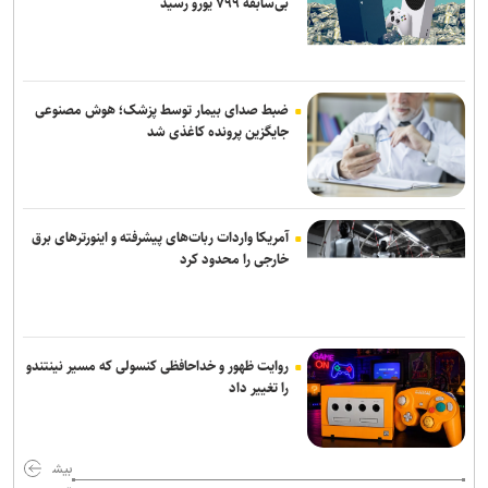
بی‌سابقه ۷۹۹ یورو رسید
فایننشال‌تایمز: توافق احتمالی آمریکا و ایران اهداف اولیه ترامپ را محقق
نمی‌کند
انفجار در سوریه/ پهپادها در آسمان لاذقیه رویت شدند
ضبط صدای بیمار توسط پزشک؛ هوش مصنوعی
جایگزین پرونده کاغذی شد
شبکه اول روسیه: اربعین یکی از بزرگ‌ترین راهپیمایی‌های جهان است
آمریکا واردات ربات‌های پیشرفته و اینورترهای برق
خارجی را محدود کرد
روایت ظهور و خداحافظی کنسولی که مسیر نینتندو
را تغییر داد
بیش