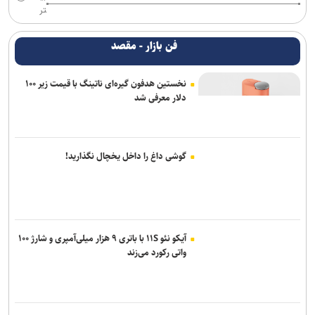
تر
فن بازار - مقصد
نخستین هدفون گیره‌ای ناتینگ با قیمت زیر ۱۰۰
دلار معرفی شد
گوشی داغ را داخل یخچال نگذارید!
آیکو نئو ۱۱S با باتری ۹ هزار میلی‌آمپری و شارژ ۱۰۰
واتی رکورد می‌زند