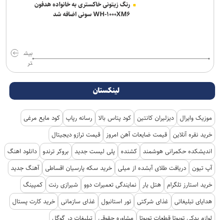
رنگ زیتونی خاکستری به خانواده هدفون
WH-۱۰۰۰XM۶ سونی اضافه شد
بیش
تر
لینکستان
موزیک وایرال
دیزلیران کانتین
کود پتاس بالا
رسانه رپاپ
کود مایع مرغی
خرید نقره آنلاین
قیمت ضایعات آهن امروز
قیمت ترازو دیجیتال
اندیشکده حکمرانی هوشمند
کشنده
پلی لیست جدید
بروکر ترندو
دانلود اهنگ
آپ تیون
دریافت طلای آبشده از میلی
خرید سکه پارسیان اقساطی
آهنگ جدید
خرید استارز تلگرام
هتل یار
نمایندگی تعمیرات دوو
شیرازی رنت
کمپینگ
هدایای تبلیغاتی
غذای شرکتی
تور استانبول
غذای سازمانی
خرید کارت پستال
لوازم یدکی تویوتا قطعات تویوتا
مشاوره حقوقی
تبلیغات در گوگل