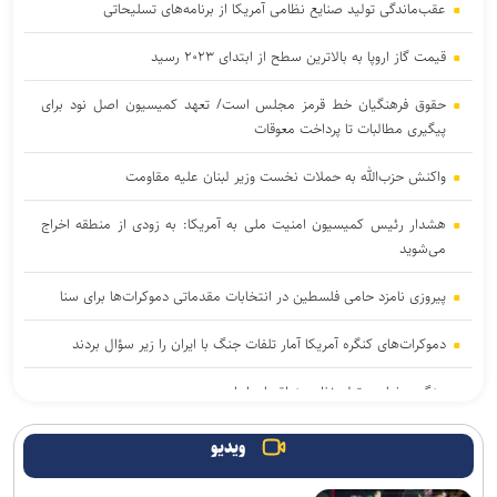
عقب‌ماندگی تولید صنایع نظامی آمریکا از برنامه‌های تسلیحاتی
قیمت گاز اروپا به بالاترین سطح از ابتدای ۲۰۲۳ رسید
حقوق فرهنگیان خط قرمز مجلس است/ تعهد کمیسیون اصل نود برای
پیگیری مطالبات تا پرداخت معوقات
واکنش حزب‌الله به حملات نخست‌ وزیر لبنان علیه مقاومت
هشدار رئیس کمیسیون امنیت ملی به آمریکا: به زودی از منطقه اخراج
می‌شوید
پیروزی نامزد حامی فلسطین در انتخابات مقدماتی دموکرات‌ها برای سنا
دموکرات‌های کنگره آمریکا آمار تلفات جنگ با ایران را زیر سؤال بردند
جنگ رمضان و تولد نظم منطقه ای ایران
یمن: هشتمین نفتکش سعودی را در شمال دریای سرخ هدف قرار دادیم
ویدیو
سی‌بی‌اس: آمریکا بخش عمده ذخایر موشک‌های دوربرد خود را مصرف