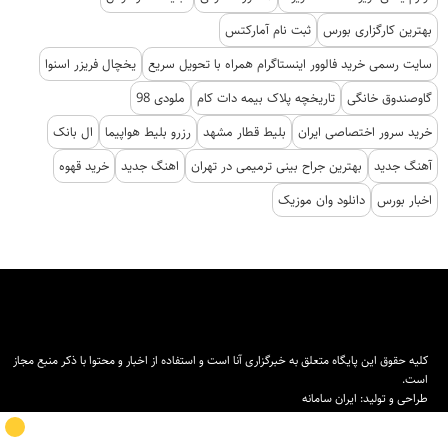
بهترین کارگزاری بورس
ثبت نام آمارکتس
سایت رسمی خرید فالوور اینستاگرام همراه با تحویل سریع
یخچال فریزر اسنوا
گاوصندوق خانگی
تاریخچه پلاک بیمه دات کام
ملودی 98
خرید سرور اختصاصی ایران
بلیط قطار مشهد
رزرو بلیط هواپیما
ال بانک
آهنگ جدید
بهترین جراح بینی ترمیمی در تهران
اهنگ جدید
خرید قهوه
اخبار بورس
دانلود وان موزیک
کلیه حقوق این پایگاه متعلق به خبرگزاری آنا است و استفاده از اخبار و محتوا با ذکر منبع مجاز
است.
طراحی و تولید:
ایران سامانه