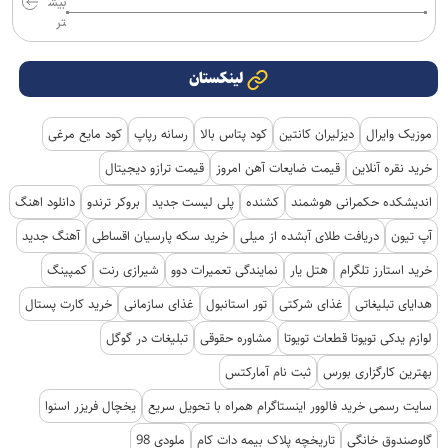
بیش
تر
لینکستان
موزیک وایرال
دیزلیران کانتین
کود پتاس بالا
رسانه رپاپ
کود مایع مرغی
خرید نقره آنلاین
قیمت ضایعات آهن امروز
قیمت ترازو دیجیتال
اندیشکده حکمرانی هوشمند
کشنده
پلی لیست جدید
بروکر ترندو
دانلود اهنگ
آپ تیون
دریافت طلای آبشده از میلی
خرید سکه پارسیان اقساطی
آهنگ جدید
خرید استارز تلگرام
هتل یار
نمایندگی تعمیرات دوو
شیرازی رنت
کمپینگ
هدایای تبلیغاتی
غذای شرکتی
تور استانبول
غذای سازمانی
خرید کارت پستال
لوازم یدکی تویوتا قطعات تویوتا
مشاوره حقوقی
تبلیغات در گوگل
بهترین کارگزاری بورس
ثبت نام آمارکتس
سایت رسمی خرید فالوور اینستاگرام همراه با تحویل سریع
یخچال فریزر اسنوا
گاوصندوق خانگی
تاریخچه پلاک بیمه دات کام
ملودی 98