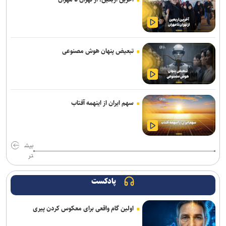
پیام هشدار مقاومت یمن به ریاض
قدردانی از حضور حماسی ملت مبعوث شده در راهپیمایی اربعین
تبعیض پنهان هوش مصنوعی
ترامپ با تهدید افشاگران، بحران مهمات آمریکا را انکار کرد
رسانه عبری: از آغاز جنگ غزه دست‌کم ۹ هزار نظامی صهیونیست زخمی
شده‌اند
سهم ایران از اینهمه آفتاب
جلسات صحن علنی مجلس هفته آینده برگزار می‌شود
بیانیۀ خانواده شهید لاریجانی دربارۀ گمانه‌زنی‌های رسانه‌ای
بیش
هلاکت اعضای یک تیم تروریستی در سیستان‌وبلوچستان
تر
گاردین: ترامپ هیچ ایده‌ای برای پایان دادن به جنگ شکست‌خورده علیه
پادکست
ایران ندارد
اولین گام واقعی برای معکوس کردن پیری
وزارت اطلاعات: ۲۱ مزدور موساد و ۴ شرور مسلح در کرمان بازداشت
شدند