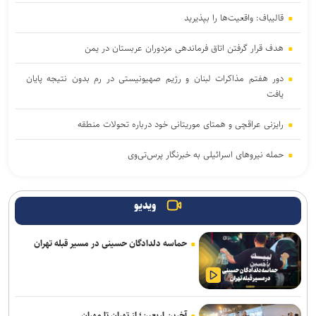
قالیباف: واقعیت‌ها را بپذیرید
هدف قرار گرفتن اتاق‌ فرماندهی مزدوران عربستان در یمن
دور هفتم مذاکرات لبنان و رژیم صهیونیستی در رم بدون نتیجه پایان
یافت
رایزنی عراقچی و همتای موریتانی خود درباره تحولات منطقه
حمله نیروهای اسرائیلی به خبرنگار پرس‌تی‌وی
لزوم تعمیق همکاری‌های علمی و پژوهشی عراق و ایران
ویدیو
پنتاگون با افشای کمبود تسلیحات نشست برگزار می‌کند
حماسه دلدادگان حسینی در مسیر قبله تهران
انفجار در حومه دمشق چند کشته و زخمی برجا گذاشت
برگزاری مجمع آژانس انرژی اتمی اوایل شهریور در آمریکا
یمن: نقشه عربستان برای حمله به صنعاء را در نطفه خفه کردیم
آخرین اربعین؛ از تهران تا مهران