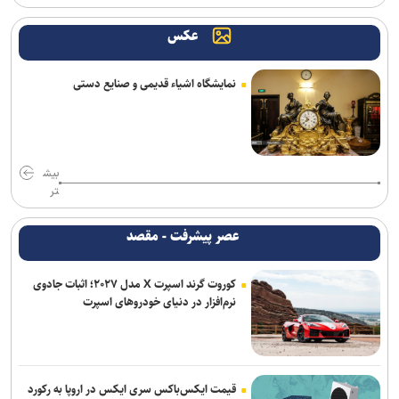
قیمت سوخت هستند
عکس
امیر جعفری: حجم پدافند دشمن در العدید مانع عملیات نهاجا نشد
نمایشگاه اشیاء قدیمی و صنایع دستی
تحقیقات ارتش آمریکا درباره موج خودکشی در فرماندهی سایبری؛ نگرانی
از فشار‌های ناشی از جنگ و مأموریت‌های فزاینده
پاکستان: خواهان جنگ با افغانستان نیستیم؛ طالبان باید حمایت از
تروریسم را متوقف کند
بیش
تر
واشنگتن‌پست: ترامپ در محافل خصوصی از جی‌دی ونس برای انتخابات
۲۰۲۸ حمایت می‌کند
عصر پیشرفت - مقصد
قشقاوی: آمریکا یک هفته پس از تفاهم اسلام آباد آن را نقض کرد
کوروت گرند اسپرت X مدل ۲۰۲۷؛ اثبات جادوی
نرم‌افزار در دنیای خودروهای اسپرت
برنی سندرز: ترامپ خطرناک‌ ترین رئیس‌ جمهور تاریخ آمریکا است
برکناری دو مقام ارشد موساد پس از ناکامی طرح علیه ایران
قیمت ایکس‌باکس سری ایکس در اروپا به رکورد