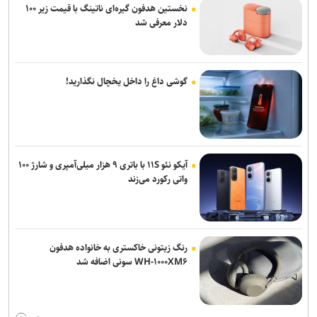
نخستین هدفون گیره‌ای ناتینگ با قیمت زیر ۱۰۰
دلار معرفی شد
گوشی داغ را داخل یخچال نگذارید!
آیکو نئو ۱۱S با باتری ۹ هزار میلی‌آمپری و شارژ ۱۰۰
واتی رکورد می‌زند
رنگ زیتونی خاکستری به خانواده هدفون
WH-۱۰۰۰XM۶ سونی اضافه شد