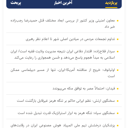
پربازدید
آخرین اخبار
پربحث
معاون امنیتی وزیر کشور از بررسی ابعاد مختلف قتل حمیدرضا رجب‌زاده
خبر داد
تداوم تجمعات مردمی در میادین اصلی شهر تا اعلام نظر رهبری
سردار فلاح‌زاده: اقتدار دفاعی ایران نتیجه مدیریت ولایت فقیه است/ ایران
اسلامی به مبدأ هجوم پاسخ می‌دهد و حُسن همجواری را رعایت می‌کند
اولیانوف: خروج از مناقشه آمریکا-ایران، تنها از مسیر دیپلماسی ممکن
است
فیدان: احتمالاً مصر به توافق مکه می‌پیوندد
سخنگوی ارتش: نظم ایرانی حاکم بر تنگه هرمز غیرقابل بازگشت است
سخنگوی سپاه: تنگه هرمز به ابزار استراتژیک قدرت تبدیل شده است
پزشکیان درخشش تیم ملی المپیاد هوش مصنوعی ایران در رقابت‌های