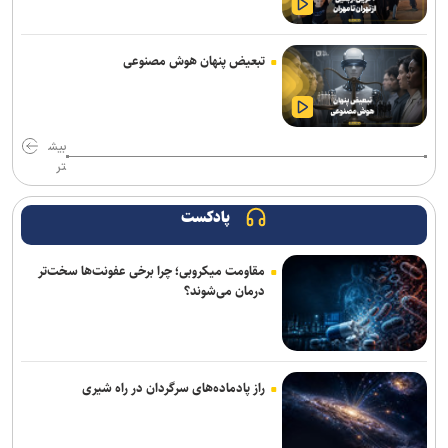
نیوزویک: مقام‌های صهیونیست نگران آینده رابطه راهبردی با آمریکا
هستند
تبعیض پنهان هوش مصنوعی
هشدار درباره کاهش شدید ذخایر موشک‌های پاتریوت آمریکا و کشور‌های
خلیج فارس
اکسیوس: ترامپ در «شن‌زار سیاسی» خود گرفتار شده است
بیش
تر
مدیر فرودگاه صنعاء: محاصره عربستان ۲۴ میلیون مسافر را محروم کرد
پادکست
۱۱ سناتور دموکرات خواستار خروج آمریکا از جنگ با ایران شدند
مقاومت میکروبی؛ چرا برخی عفونت‌ها سخت‌تر
پیام وزیر کشور به مناسبت روز خبرنگار
درمان می‌شوند؟
حشد شعبی تحرکات تروریست‌ها در مرز عراق و سوریه را رصد می‌کند
خضریان: کلیات طرح اقدام راهبردی امنیت تنگهٔ هرمز در کمیسیون امنیت
ملی تصویب شد
راز پادماده‌های سرگردان در راه شیری
مقام یمنی: ائتلاف‌های جدید هم عربستان را از بحران امنیتی نجات