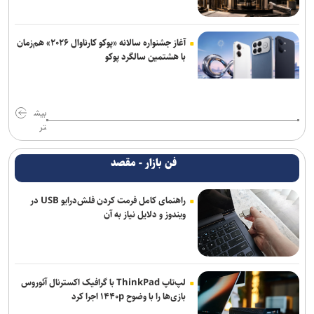
آغاز جشنواره سالانه «پوکو کارناوال ۲۰۲۶» هم‌زمان
با هشتمین سالگرد پوکو
بیش
تر
فن بازار - مقصد
راهنمای کامل فرمت کردن فلش‌درایو USB در
ویندوز و دلایل نیاز به آن
لپ‌تاپ ThinkPad با گرافیک اکسترنال آئوروس
بازی‌ها را با وضوح ۱۴۴۰p اجرا کرد