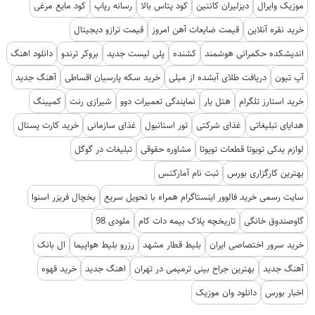
موزیک وایرال
دیزلیران کانتین
کود پتاس بالا
رسانه رپاپ
کود مایع مرغی
خرید نقره آنلاین
قیمت ضایعات آهن امروز
قیمت ترازو دیجیتال
اندیشکده حکمرانی هوشمند
کشنده
پلی لیست جدید
بروکر ترندو
دانلود اهنگ
آپ تیون
دریافت طلای آبشده از میلی
خرید سکه پارسیان اقساطی
آهنگ جدید
خرید استارز تلگرام
هتل یار
نمایندگی تعمیرات دوو
شیرازی رنت
کمپینگ
هدایای تبلیغاتی
غذای شرکتی
تور استانبول
غذای سازمانی
خرید کارت پستال
لوازم یدکی تویوتا قطعات تویوتا
مشاوره حقوقی
تبلیغات در گوگل
بهترین کارگزاری بورس
ثبت نام آمارکتس
سایت رسمی خرید فالوور اینستاگرام همراه با تحویل سریع
یخچال فریزر اسنوا
گاوصندوق خانگی
تاریخچه پلاک بیمه دات کام
ملودی 98
خرید سرور اختصاصی ایران
بلیط قطار مشهد
رزرو بلیط هواپیما
ال بانک
آهنگ جدید
بهترین جراح بینی ترمیمی در تهران
اهنگ جدید
خرید قهوه
اخبار بورس
دانلود وان موزیک