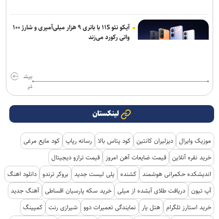
آیکو نئو ۱۱S با باتری ۹ هزار میلی‌آمپری و شارژ ۱۰۰
واتی رکورد می‌زند
بیش
تر
لینکستان
موزیک وایرال
دیزلیران کانتین
کود پتاس بالا
رسانه رپاپ
کود مایع مرغی
خرید نقره آنلاین
قیمت ضایعات آهن امروز
قیمت ترازو دیجیتال
اندیشکده حکمرانی هوشمند
کشنده
پلی لیست جدید
بروکر ترندو
دانلود اهنگ
آپ تیون
دریافت طلای آبشده از میلی
خرید سکه پارسیان اقساطی
آهنگ جدید
خرید استارز تلگرام
هتل یار
نمایندگی تعمیرات دوو
شیرازی رنت
کمپینگ