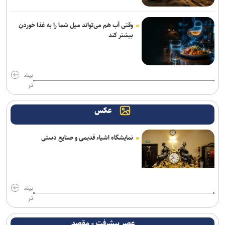
مهاجرانی: آذربایجان کتاب گشوده تاریخ ایران و مدرسه آزادگی و تمدن
وقتی آب هم می‌تواند میل شما را به غذا خوردن
است
بیشتر کند
محسن رضایی: اجازه باز شدن مسیر دوم در تنگه هرمز را نخواهیم داد
جامعه را نمی‌توان با امرونهی اداره کرد/ با پشتیبانی رهبری تمام تلاش بر
بیش
وحدت و انسجام است
تر
سقوط آراء مرتبط با حزب نتانیاهو در آستانه انتخابات کنست
عکس
آمریکا تحریم‌های جدید علیه ایران اعمال کرد
نمایشگاه اشیاء قدیمی و صنایع دستی
مقام یمنی: عربستان از قدرت نظامی صنعا وحشت دارد
سناتور آمریکایی: جنگ غیرقانونی ترامپ علیه ایران باید فوراً متوقف شود
مخبر: قلمِ خبرنگارِ ایرانی از سلاح دشمن کاراتر است
بیش
تر
ادعای حکومت جولانی درباره خنثی‌سازی عملیات داعش در دمشق
عصر پیشرفت - مقصد