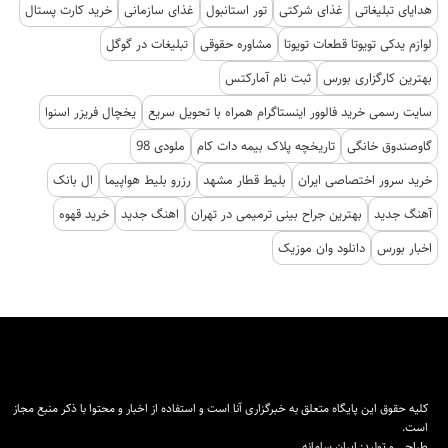
هدایای تبلیغاتی
غذای شرکتی
تور استانبول
غذای سازمانی
خرید کارت پستال
لوازم یدکی تویوتا قطعات تویوتا
مشاوره حقوقی
تبلیغات در گوگل
بهترین کارگزاری بورس
ثبت نام آمارکتس
سایت رسمی خرید فالوور اینستاگرام همراه با تحویل سریع
یخچال فریزر اسنوا
گاوصندوق خانگی
تاریخچه پلاک بیمه دات کام
ملودی 98
خرید سرور اختصاصی ایران
بلیط قطار مشهد
رزرو بلیط هواپیما
ال بانک
آهنگ جدید
بهترین جراح بینی ترمیمی در تهران
اهنگ جدید
خرید قهوه
اخبار بورس
دانلود وان موزیک
کلیه حقوق این پایگاه متعلق به خبرگزاری آنا است و استفاده از اخبار و محتوا با ذکر منبع مجاز
است.
طراحی و تولید:
ایران سامانه