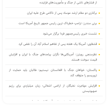
از فشار‌های ناشی از جنگ و مأموریت‌های فزاینده
برکناری دو مقام ارشد موساد پس از ناکامی طرح علیه ایران
برنی سندرز: ترامپ خطرناک‌ ترین رئیس‌ جمهور تاریخ آمریکا است
نشست خبری رئیس‌جمهور فردا برگزار می‌شود
قشقاوی: آمریکا یک هفته پس از تفاهم اسلام آباد آن را نقض کرد
نظرسنجی رویترز: آمریکایی‌ها نگران پیامد‌های جنگ با ایران و افزایش
قیمت سوخت هستند
پاکستان: خواهان جنگ با افغانستان نیستیم؛ طالبان باید حمایت از
تروریسم را متوقف کند
افزایش مهاجرت نخبگان از اراضی اشغالی؛ زیان میلیاردی برای رژیم
صهیونیستی
تصاویر جدید از پهپاد‌های منهدم‌شده آمریکا توسط سپاه