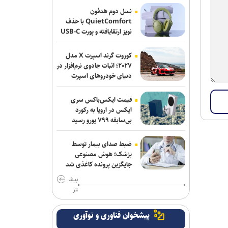
و جمهوری آذربایجان
نسل دوم هدفون
QuietComfort با حذف
پاسخ منفی یک لزیونر به باشگاه
نویز ارتقایافته و پورت USB-C
عرضه شد
پرسپولیس؛ فعلا به ایران نمی‌آیم
کوروت گرند اسپرت X مدل
پیاتزا به تهران رسید/ ۱۴ بازیکن دیگر
۲۰۲۷؛ اثبات جادوی نرم‌افزار در
اضافه شدند
دنیای خودروهای اسپرت
خرید جدید خیبر سر از ذوب‌آهن درآورد
قیمت ایکس‌باکس سری
ایکس در اروپا به رکورد
پایان شایعات در مورد جدایی؛ بیفوما در
بی‌سابقه ۷۹۹ یورو رسید
پرسپولیس ماندنی شد
ضبط صدای بیمار توسط
پشت‌پرده بند فسخ قرارداد ۱۰۰ میلیونی
پزشک؛ هوش مصنوعی
استقلال و رضاییان
جایگزین پرونده کاغذی شد
بیش
موضع جدید نساجی درباره ایری و طاهری
تر
سفر مربی جدید استقلال به ایران
پیشخوان فناوری و نوآوری