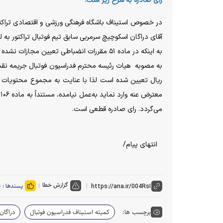
رأی صادره به شرح زیر است:
در خصوص استیناف باشگاه فرهنگی ورزشی و اقتصادی تراکت
آقای دراگان اسکوچیچ سرمربی سابق تیم فوتبال تراکتور به
ریال تعیین شده است لذا با عنایت به مجموع محتویات پرو
م
می‌گردد. رای صادره قطعی است.
انتهای پیام/
گزارش خطا
پسندها :
۰
برچسب ها:
کمیته استیناف فدراسیون فوتبال
دراگان