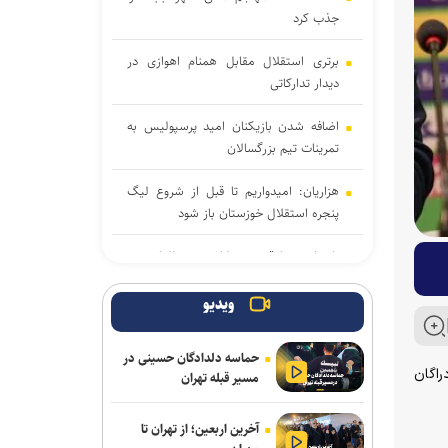
جذب کرد
برتری استقلال مقابل همنام اهوازی در
دیدار تدارکاتی
اضافه شدن بازیکنان امید پرسپولیس به
تمرینات تیم بزرگسالان
هزاریان: امیدواریم تا قبل از شروع لیگ
پنجره استقلال خوزستان باز شود
تاجدار و صادقی دستیاران جدید الهامی در
پیکان
ویدیو
علیرضا ملکی خیبری شد
حماسه دلدادگان حسینی در
دانایی دوباره خیبری شد
راگان
مسیر قبله تهران
تناقض در بودجه باشگاه سپاهان؛ رشد ۲۵
آخرین اربعین؛ از تهران تا
درصدی یا کاهش چشم‌گیر بودجه فوتبال؟