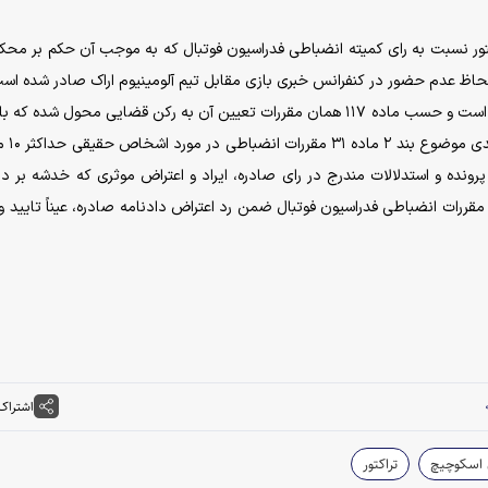
ور نسبت به رای کمیته انضباطی فدراسیون فوتبال که به موجب آن حکم بر مح
 لحاظ عدم حضور در کنفرانس خبری بازی مقابل تیم آلومینیوم اراک صادر شده اس
به اینکه در ماده ۵۱ مقررات انضباطی تعیین مجازات نشده است و حسب ماده ۱۱۷ همان مقررات تعیین آن به رکن قضایی محول شد
به مصوبه هیات رئیسه محترم
نده و استدلالات مندرج در رای صادره، ایراد و اعتراض موثری که خدشه بر دا
عترض عنه وارد نماید به‌عمل نیامده، مستنداً به ماده ۱۰۶ مقررات انضباطی فدراسیون فوتبال ضمن رد اعتراض دادنامه صادره، عیناً تایی
اشتراک
 اسکوچیچ
تراکتور