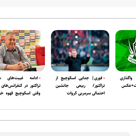
اگذاری
فوری| جدایی اسکوچیچ از
ادامه غیبت‌های سر
راک+عکس
تراکتور/ ربیعی جانشین
تراکتور در کنفرانس‌های
احتمالی سرمربی کروات
وقتی اسکوچیچ قهوه خور
به حضور در کنفرانس 
می‌دهد!