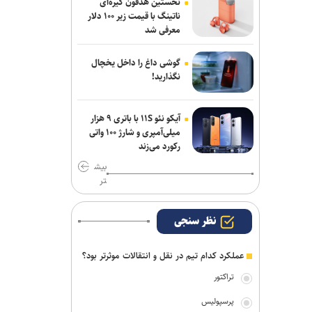
نخستین هدفون گیره‌ای
ناتینگ با قیمت زیر ۱۰۰ دلار
امیرحسین زارع؛ از استقلال تا بانک شهر؛
معرفی شد
سامانه‌ باز و عدم رسمی شدن هیچ
قراردادی!
گوشی داغ را داخل یخچال
نگذارید!
تور جهانی تنیس صربستان| یزدانی با عبور
از روسیه به مراکش رسید
آیکو نئو ۱۱S با باتری ۹ هزار
میلی‌آمپری و شارژ ۱۰۰ واتی
رکورد می‌زند
بیش
تر
نظر سنجی
عملکرد کدام تیم در نقل و انتقالات موثرتر بود؟
تراکتور
پرسپولیس