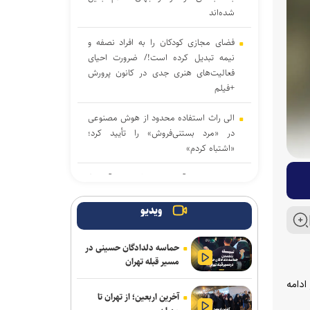
شده‌اند
فضای مجازی کودکان را به افراد نصفه و
نیمه تبدیل کرده است!/ ضرورت احیای
فعالیت‌های هنری جدی در کانون پرورش
+فیلم
الی راث استفاده محدود از هوش مصنوعی
در «مرد بستنی‌فروش» را تأیید کرد؛
«اشتباه کردم»
جیمز کامرون آماده خداحافظی با «آواتار»/
«در حال ترسیم آخرین پرده از دوران
حرفه‌ای‌ام هستم»
ویدیو
مترجم سرشناس «ادیسه» هومر: نولان
حماسه دلدادگان حسینی در
هومر را بیش از حد ساده کرده است
مسیر قبله تهران
درخشش «مرد آرام» در جشنواره ایماگو
 ادامه
آخرین اربعین؛ از تهران تا
ایتالیا