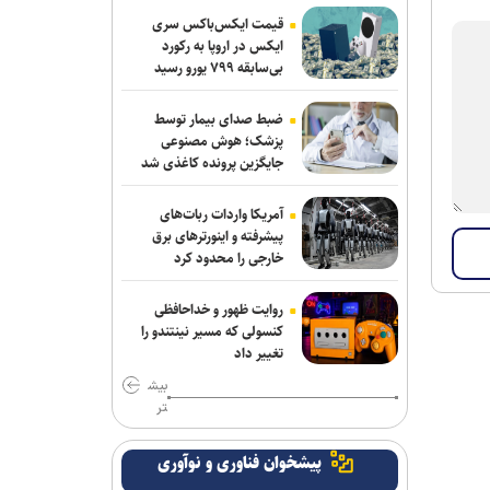
صحنه می‌رود
قیمت ایکس‌باکس سری
ایکس در اروپا به رکورد
بی‌سابقه ۷۹۹ یورو رسید
انتشار نمایشنامه رادیویی «یاغی»
ضبط صدای بیمار توسط
پزشک؛ هوش مصنوعی
جایگزین پرونده کاغذی شد
آمریکا واردات ربات‌های
پیشرفته و اینورترهای برق
خارجی را محدود کرد
روایت ظهور و خداحافظی
کنسولی که مسیر نینتندو را
تغییر داد
بیش
تر
پیشخوان فناوری و نوآوری