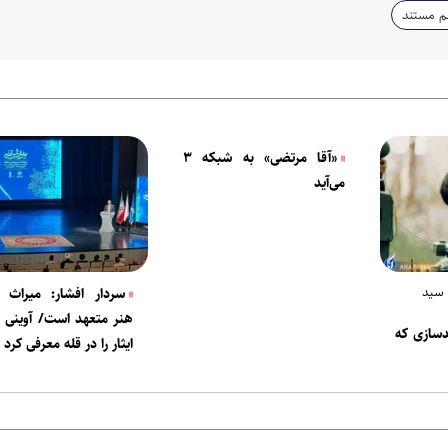
م مستند
«آقا مرتضی» به شبکه ۳
می‌آید
 سید
سردار افشار: میراث 
هنر متعهد است/ آوینی 
دسازی که
ایثار را در قله معرفی کرد