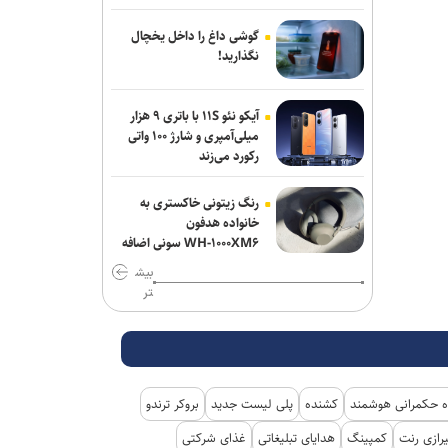
گوشی داغ را داخل یخچال
نگذارید!
آیکو نئو ۱۱S با باتری ۹ هزار
میلی‌آمپری و شارژ ۱۰۰ واتی
رکورد می‌زند
رنگ زیتونی خاکستری به
خانواده هدفون
WH-۱۰۰۰XM۶ سونی اضافه
شد
بیش
تر
 حکمرانی هوشمند
کشنده
پلی لیست جدید
بروکر ترندو
رازی رنت
کمپینگ
هدایای تبلیغاتی
غذای شرکتی