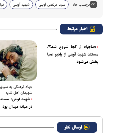
برچسب ها:
سید مرتضی آوینی
شهید آوینی
فیل
اخبار مرتبط
«ماجرا» از کجا شروع شد؟/
مستند شهید آوینی از رادیو صبا
پخش می‌شود
جهاد فرهنگی به سیاق
شهیدان اهل قلم؛
شهید آوینی؛ مستن
در میانه میدان بود
ارسال نظر