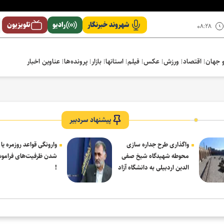
شهروند خبرنگار
رادیو
تلویزیون
۰۸:۲۸
 جهان
اقتصاد
ورزش
عکس
فیلم
استانها
بازار
پرونده‌ها
عناوین اخبار
پیشنهاد سردبیر
واگذاری طرح جداره سازی
وارونگی قواعد روزمره یا
محوطه شهیدگاه شیخ صفی
شدن ظرفیت‌های فرامو
الدین اردبیلی به دانشگاه آزاد
!
مشکین شهر