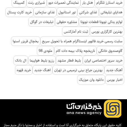
خرید استارز تلگرام
هتل یار
نمایندگی تعمیرات دوو
شیرازی رنت
کمپینگ
هدایای تبلیغاتی
غذای شرکتی
تور استانبول
غذای سازمانی
خرید کارت پستال
لوازم یدکی تویوتا قطعات تویوتا
مشاوره حقوقی
تبلیغات در گوگل
بهترین کارگزاری بورس
ثبت نام آمارکتس
سایت رسمی خرید فالوور اینستاگرام همراه با تحویل سریع
یخچال فریزر اسنوا
گاوصندوق خانگی
تاریخچه پلاک بیمه دات کام
ملودی 98
خرید سرور اختصاصی ایران
بلیط قطار مشهد
رزرو بلیط هواپیما
ال بانک
آهنگ جدید
بهترین جراح بینی ترمیمی در تهران
اهنگ جدید
خرید قهوه
اخبار بورس
دانلود وان موزیک
کلیه حقوق این پایگاه متعلق به خبرگزاری آنا است و استفاده از اخبار و محتوا با ذکر منبع مجاز