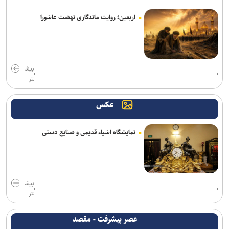
قدرت قلم برابر و حتی بیشتر از قدرت نظامی است/ رسانه، سنگر حقیقت
اربعین؛ روایت ماندگاری نهضت عاشورا
در عصر جنگ روایت‌ها
رسانه‌ها شریکی راهبردی برای کاهش تصادفات و ارتقای ایمنی جاده‌ها
هستند
بیش
تر
۳ ﺗﺼﻔﻴﻪ‌ﺧﺎﻧﻪ‌ تهران تا پایان تابستان تکمیل و به بهره‌برداری می‌رسند
عکس
حسینیه قوجان؛ تماشاخانه حافظه ایرانی+ تصاویر
کارسوق‌ها گامی در تحقق الگوی تربیتی سمپاد و شعار «هر نیاز کشور، یک
نمایشگاه اشیاء قدیمی و صنایع دستی
سمپادی آماده اثرگذاری»
پایان شایعات؛ مدارس در مهرماه حضوری است/ ۱.۸ میلیون دانش‌آموز در
آزمون‌های نهایی
بیش
تقدیر رئیس جمعیت هلال‌احمر از «روایت‌گران ایثار» به مناسبت روز
تر
خبرنگار
عصر پیشرفت - مقصد
فراخوان شصت‌وچهارمین جایزه البرز دانش‌آموزی منتشر شد/ تقدیر از ۶۴