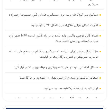
می‌کنیم
تشکیل تیم کارآگاهانِ زبده برای دستگیری عاملانِ قتل حمیدرضا رجب‌زاده
تقویت ناوگان هوایی هلال‌احمر با الحاق ۲۴ بالگرد جدید
تعداد قابل توجهی واکسن وارد شده یا در راه کشور است؛ HPV هنوز وارد
سبد واکسیناسیون ملی نشده است
حل آلودگی هوای تهران نیازمند تصمیم‌گیری و اقدام در سطح ملی است/
نوسازی حمل‌ونقل و کنترل بارگذاری‌ها در اولویت
مسائل اجتماعی باید در متن تصمیم‌گیری و برنامه‌ریزی کشور قرار گیرد
سقوط آسانسور در میدان آرژانتین تهران ۱۱ مصدوم بر جا گذاشت
تونل توحید از بامداد یکشنبه مسدود می‌شود
باند سارقان پالس NS در تهران متلاشی شد؛ ۳ عضو باند شناسایی و
دستگیر شدند