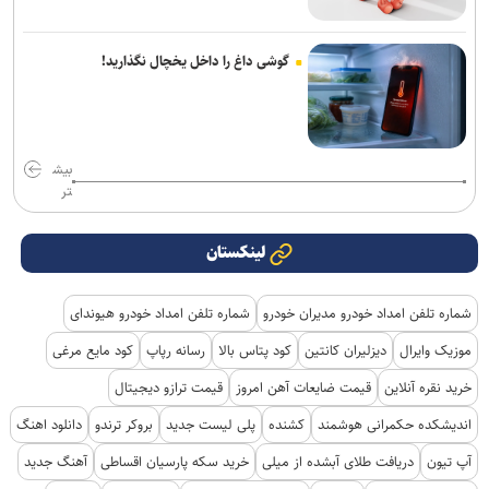
گوشی داغ را داخل یخچال نگذارید!
بیش
تر
لینکستان
شماره تلفن امداد خودرو مدیران خودرو
شماره تلفن امداد خودرو هیوندای
موزیک وایرال
دیزلیران کانتین
کود پتاس بالا
رسانه رپاپ
کود مایع مرغی
خرید نقره آنلاین
قیمت ضایعات آهن امروز
قیمت ترازو دیجیتال
اندیشکده حکمرانی هوشمند
کشنده
پلی لیست جدید
بروکر ترندو
دانلود اهنگ
آپ تیون
دریافت طلای آبشده از میلی
خرید سکه پارسیان اقساطی
آهنگ جدید