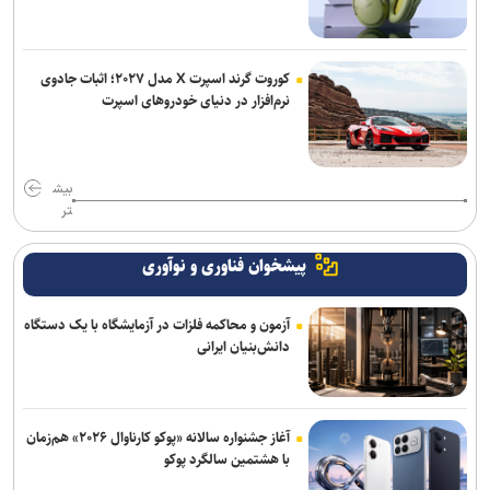
کوروت گرند اسپرت X مدل ۲۰۲۷؛ اثبات جادوی
نرم‌افزار در دنیای خودروهای اسپرت
بیش
تر
پیشخوان فناوری و نوآوری
آزمون و محاکمه فلزات در آزمایشگاه با یک دستگاه
دانش‌بنیان ایرانی
آغاز جشنواره سالانه «پوکو کارناوال ۲۰۲۶» هم‌زمان
با هشتمین سالگرد پوکو