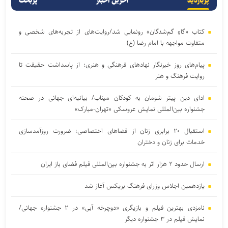
پربازدید
آخرین اخبار
پربحث
کتاب «گاهِ گم‌شدگان» رونمایی شد/روایت‌های از تجربه‌های شخصی و
متفاوت مواجهه با امام رضا (ع)
پیام‌های روز خبرنگار نهادهای فرهنگی و هنری؛ از پاسداشت حقیقت تا
روایت فرهنگ و هنر
ادای دین پیتر شومان به کودکان میناب/ بیانیه‌ای جهانی در صحنه
جشنواره بین‌المللی نمایش عروسکی «تهران-مبارک»
استقبال ۲۰ برابری زنان از فضاهای اختصاصی؛ ضرورت روزآمدسازی
خدمات برای زنان و دختران
ارسال حدود ۲ هزار اثر به جشنواره بین‌المللی فیلم فضای باز ایران
یازدهمین اجلاس وزرای فرهنگ بریکس آغاز شد
نامزدی بهترین فیلم و بازیگری «دوچرخه آبی» در ۲ جشنواره جهانی/
نمایش فیلم در ۳ جشنواره دیگر