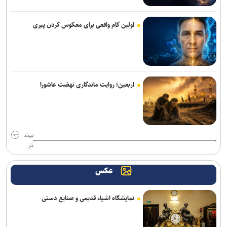
اجرای «خسوف»؛ روایت موسیقایی عاشورا در تالار وحدت
اولین گام واقعی برای معکوس کردن پیری
«سوگواره نذر شعر»؛ تلاش برای پیوند شعر عاشورایی با انسان معاصر
«دورهمی سرتوک؛ شبی برای قصه و قدردانی» در تالار هنر برگزار می‌شود
«لاله‌خیز»؛ روایت انسان‌هایی که جنگ نتوانست ایستادگی‌شان را به زانو
اربعین؛ روایت ماندگاری نهضت عاشورا
درآورد
از تولیدات مشترک سینمایی تا حضور در نمایشگاه کتاب تهران
بیش
انتصابات جدید در موزه ملی انقلاب اسلامی و دفاع مقدس
تر
حدیث جان‌بزرگی: خبرنگاری یک کارگاه تجربی برای مستندسازی بود
عکس
تجمعات مردمی امشب؛ تجدید میثاق با شهدای مدافع حرم و پاسداشت
شهدای اقتدار ایران
نمایشگاه اشیاء قدیمی و صنایع دستی
از احیای «آژانس دوستی» تا ابهام در پخش «سلمان فارسی» در سال
۱۴۰۵