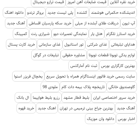
خرید نقره آنلاین
قیمت ضایعات آهن امروز
قیمت ترازو دیجیتال
اندیشکده حکمرانی هوشمند
کشنده
پلی لیست جدید
بروکر ترندو
دانلود اهنگ
آپ تیون
دریافت طلای آبشده از میلی
خرید سکه پارسیان اقساطی
آهنگ جدید
خرید استارز تلگرام
هتل یار
نمایندگی تعمیرات دوو
شیرازی رنت
کمپینگ
هدایای تبلیغاتی
غذای شرکتی
تور استانبول
غذای سازمانی
خرید کارت پستال
لوازم یدکی تویوتا قطعات تویوتا
مشاوره حقوقی
تبلیغات در گوگل
بهترین کارگزاری بورس
ثبت نام آمارکتس
سایت رسمی خرید فالوور اینستاگرام همراه با تحویل سریع
یخچال فریزر اسنوا
گاوصندوق خانگی
تاریخچه پلاک بیمه دات کام
ملودی 98
خرید سرور اختصاصی ایران
بلیط قطار مشهد
رزرو بلیط هواپیما
ال بانک
آهنگ جدید
بهترین جراح بینی ترمیمی در تهران
اهنگ جدید
خرید قهوه
اخبار بورس
دانلود وان موزیک