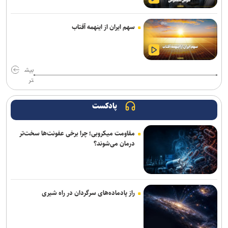
پایان فیلمبرداری «پدر سنگ»/ روایتی از زخم‌های کودکی
با رفتن اکبر عبدی یک برادر را از دست دادم/ بازیگری که همیشه برگ
سهم ایران از اینهمه آفتاب
برنده‌ای با خود داشت
فیلم مرموز ونیز به‌دلیل «ملاحظات امنیتی» از اعلام رسمی جا ماند
بیش
تر
«مرد عنکبوتی: یک روز تازه» در آستانه فتح رکوردهای تازه؛ «اودیسه» از
یک میلیارد دلار گذشت
پادکست
«زنده‌شور» و «استخر» همچنان می‌تازند/ مجموع فروش هفتگی دو فیلم،
۱۳ برابر ۶ فیلم دیگر! + جدول فروش
مقاومت میکروبی؛ چرا برخی عفونت‌ها سخت‌تر
درمان می‌شوند؟
خانه نمایش امید به دنبال پر کردن خلأ تئاتر نوجوان؛ اجرای ۵۰۰ نوبت
نمایش در ۱۵ استان
«واراناسی» راجامولی؛ دومین فیلم تمام‌آی‌مکس تاریخ با بودجه ۱۵۰
میلیون دلاری
راز پادماده‌های سرگردان در راه شیری
کتاب «برنامه راهبردی حکمرانی‌محور» بنیاد شهید رونمایی شد/ برنامه
پنج‌ساله بنیاد شهید و امور ایثارگران برای حرکت تا افق ۱۴۱۰