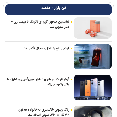
فن بازار - مقصد
نخستین هدفون گیره‌ای ناتینگ با قیمت زیر ۱۰۰
دلار معرفی شد
گوشی داغ را داخل یخچال نگذارید!
آیکو نئو ۱۱S با باتری ۹ هزار میلی‌آمپری و شارژ ۱۰۰
واتی رکورد می‌زند
رنگ زیتونی خاکستری به خانواده هدفون
WH-۱۰۰۰XM۶ سونی اضافه شد