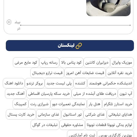
بیش
تر
لینکستان
موزیک وایرال
دیزلیران کانتین
کود پتاس بالا
رسانه رپاپ
کود مایع مرغی
خرید نقره آنلاین
قیمت ضایعات آهن امروز
قیمت ترازو دیجیتال
اندیشکده حکمرانی هوشمند
کشنده
پلی لیست جدید
بروکر ترندو
دانلود اهنگ
آپ تیون
دریافت طلای آبشده از میلی
خرید سکه پارسیان اقساطی
آهنگ جدید
خرید استارز تلگرام
هتل یار
نمایندگی تعمیرات دوو
شیرازی رنت
کمپینگ
هدایای تبلیغاتی
غذای شرکتی
تور استانبول
غذای سازمانی
خرید کارت پستال
لوازم یدکی تویوتا قطعات تویوتا
مشاوره حقوقی
تبلیغات در گوگل
بهترین کارگزاری بورس
ثبت نام آمارکتس