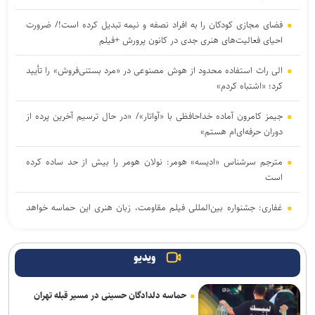
فضای مجازی کودکان را به افراد نصفه و نیمه تبدیل کرده است!/ ضرورت
احیای فعالیت‌های هنری جدی در کانون پرورش +فیلم
الی راث استفاده محدود از هوش مصنوعی در «مرد بستنی‌فروش» را تأیید
کرد؛ «اشتباه کردم»
جیمز کامرون آماده خداحافظی با «آواتار»/ «در حال ترسیم آخرین پرده از
دوران حرفه‌ای‌ام هستم»
مترجم سرشناس «ادیسه» هومر: نولان هومر را بیش از حد ساده کرده
است
غفاری: جشنواره بین‌المللی فیلم مقاومت، زبان هنری این حماسه خواهد
بود
درخشش «مرد آرام» در جشنواره ایماگو ایتالیا
ویدیو
برگزاری دوره «آشنایی با فیلمسازی» در انجمن سینمای جوانان ایران
حماسه دلدادگان حسینی در مسیر قبله تهران
«ادیسه» نولان فروش شعر در بریتانیا را به اوج رساند؛ رشد ۱۳ درصدی