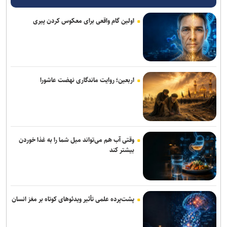
پیاده‌روی اربعین؛ یک نمایش آیینی پویا و بی‌کارگردان
اولین گام واقعی برای معکوس کردن پیری
«آبجی‌ها و آقاجان» در تالار حافظ روی صحنه می‌رود
اربعین امسال جلوه‌ای از وفاداری امت اسلامی به قائد شهید بود
پیام تسلیت وزیر فرهنگ در پی درگذشت نویسنده پیشکسوت مطبوعات
اربعین؛ روایت ماندگاری نهضت عاشورا
«محمد حقیقی» درگذشت
وقتی آب هم می‌تواند میل شما را به غذا خوردن
بیشتر کند
پشت‌پرده علمی تأثیر ویدئو‌های کوتاه بر مغز انسان