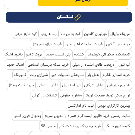
لینکستان
موزیک وایرال
دیزلیران کانتین
کود پتاس بالا
رسانه رپاپ
کود مایع مرغی
خرید نقره آنلاین
قیمت ضایعات آهن امروز
قیمت ترازو دیجیتال
اندیشکده حکمرانی هوشمند
کشنده
پلی لیست جدید
بروکر ترندو
دانلود اهنگ
آپ تیون
دریافت طلای آبشده از میلی
خرید سکه پارسیان اقساطی
آهنگ جدید
خرید استارز تلگرام
هتل یار
نمایندگی تعمیرات دوو
شیرازی رنت
کمپینگ
هدایای تبلیغاتی
غذای شرکتی
تور استانبول
غذای سازمانی
خرید کارت پستال
لوازم یدکی تویوتا قطعات تویوتا
مشاوره حقوقی
تبلیغات در گوگل
بهترین کارگزاری بورس
ثبت نام آمارکتس
سایت رسمی خرید فالوور اینستاگرام همراه با تحویل سریع
یخچال فریزر اسنوا
گاوصندوق خانگی
تاریخچه پلاک بیمه دات کام
ملودی 98