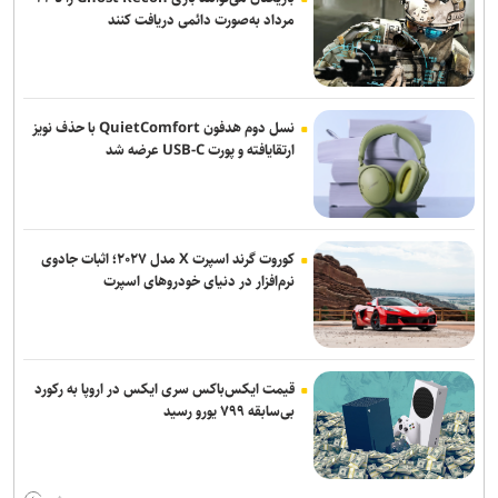
مرداد به‌صورت دائمی دریافت کنند
صادقی سرمربی ساپیا شد
واکنش باشگاه استقلال خوزستان به درگیری مدیرعامل و اعضای هیات
مدیره
نسل دوم هدفون QuietComfort با حذف نویز
ارتقایافته و پورت USB-C عرضه شد
کوروت گرند اسپرت X مدل ۲۰۲۷؛ اثبات جادوی
نرم‌افزار در دنیای خودروهای اسپرت
قیمت ایکس‌باکس سری ایکس در اروپا به رکورد
بی‌سابقه ۷۹۹ یورو رسید