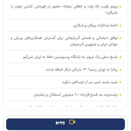
پرچم رقیب بالا رفت و اتفاقی نیفتاد؛ حضور در قهرمانی کشتی جهان با
بادیگارد!
ادامه مذاکرات پیکان و شکاری
توافق دنیامالی و همتای آذربایجانی برای گسترش همکاری‌های ورزش و
جوانان ایران و جمهوری آذربایجان
پاسخ منفی یک لزیونر به باشگاه پرسپولیس؛ فعلا به ایران نمی‌آیم
پیاتزا به تهران رسید/ ۱۴ بازیکن دیگر اضافه شدند
خرید جدید خیبر سر از ذوب‌آهن درآورد
پشت‌پرده بند فسخ قرارداد ۱۰۰ میلیونی استقلال و رضاییان
پایان شایعات در مورد جدایی؛ بیفوما در پرسپولیس ماندنی شد
موضع جدید نساجی درباره ایری و طاهری
ویدیو