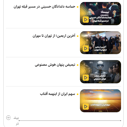
سفر مربی جدید استقلال به ایران
حماسه دلدادگان حسینی در مسیر قبله تهران
استعلام استقلال از فیفا در مورد جذب بازیکن آزاد و پنجره تیم بانوان
واگذاری امتیاز شناورسازی قشم به سازمان منطقه آزاد/ بازگشت اصولی به
مدیریت فوتبال
آخرین اربعین؛ از تهران تا مهران
رکوردهای جهانی یوسفی و نصیری حفظ شد
تور جهانی تنیس صربستان| ادامه پیروزی‌های یزدانی و جدال با نماینده
روسیه
تبعیض پنهان هوش مصنوعی
گودرزی: برخی از هندی‌ها سن‌شان تقلبی است ولی نباید باز هم به آنها
می‌باختیم/ ۵-۶ چهره خوب به کشتی ایران معرفی کردیم
رئیس فدراسیون بوکس: یک اعزام ما هزینه چهار اعزام رشته‌های دیگر را
سهم ایران از اینهمه آفتاب
دارد/ اعزام فروتن گل‌آرا به ناگویا منتفی شد
امیرحسین زارع؛ از استقلال تا بانک شهر؛ سامانه‌ باز و عدم رسمی شدن
هیچ قراردادی!
بیش
تر