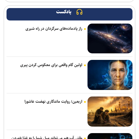
برگزاری مجمع سالیانه فدراسیون بدمینتون
پادکست
تور جهانی تنیس صربستان| یزدانی با عبور از روسیه به مراکش رسید
راز پادماده‌های سرگردان در راه شیری
سرمربی اوکراینی تیم ملی آب‌های آرام: به شاگردانم ایمان دارم/ توانایی
کسب مدال را در ناگویا داریم
اولین اردوی مشترکی ملی‌پوشان نیراندازی با همتایان چینی
بانک شهر از شرکت در لیگ برتر کشتی انصراف می‌دهد؟
اولین گام واقعی برای معکوس کردن پیری
اعلام زمان بازگشت گرا به تمرینات گروهی پرسپولیس
گروسی: استقلال باید به جوانانش میدان بدهد/دل رضاییان با تیم نبود و
بهتر که جدا شد
اربعین؛ روایت ماندگاری نهضت عاشورا
میکائیلی: استقلال برای تکرار قهرمانی در لیگ برتر امسال شرکت می‌کند/
شرایط‌مان بهتر از بقیه است
زمزمه‌هایی از طرح لالوویچ؛ مشکل «سن واقعی» کشتی‌گیران حل
می‌شود؟
وقتی آب هم می‌تواند میل شما را به غذا خوردن