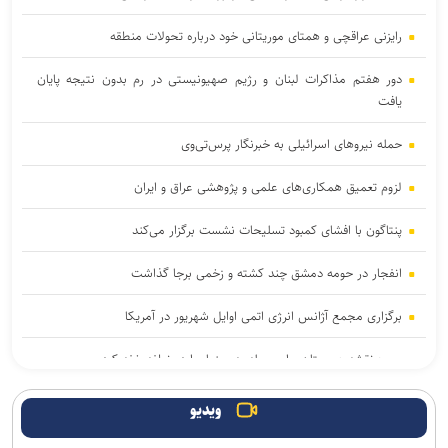
رایزنی عراقچی و همتای موریتانی خود درباره تحولات منطقه
دور هفتم مذاکرات لبنان و رژیم صهیونیستی در رم بدون نتیجه پایان
یافت
حمله نیروهای اسرائیلی به خبرنگار پرس‌تی‌وی
لزوم تعمیق همکاری‌های علمی و پژوهشی عراق و ایران
پنتاگون با افشای کمبود تسلیحات نشست برگزار می‌کند
انفجار در حومه دمشق چند کشته و زخمی برجا گذاشت
برگزاری مجمع آژانس انرژی اتمی اوایل شهریور در آمریکا
یمن: نقشه عربستان برای حمله به صنعاء را در نطفه خفه کردیم
پیام هشدار مقاومت یمن به ریاض
ویدیو
حاج‌علی‌اکبری: تحرکات سازمان‌یافته‌ای برای ترویج برهنگی انجام می‌شود