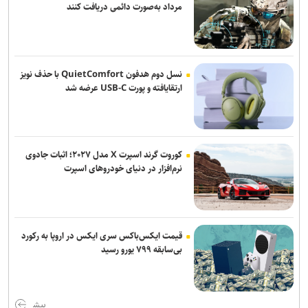
مرداد به‌صورت دائمی دریافت کنند
شدن ۵۸ نیروی وابسته به دولت مستعفی خبر داد
مهاجرانی: آذربایجان کتاب گشوده تاریخ ایران و مدرسه آزادگی و تمدن
است
نسل دوم هدفون QuietComfort با حذف نویز
یورش نظامیان صهیونیست به اردوگاه قلندیا؛ ۵۱ فلسطینی زخمی و بیش
ارتقایافته و پورت USB-C عرضه شد
از ۷۰ نفر بازداشت شدند
محسن رضایی: اجازه باز شدن مسیر دوم در تنگه هرمز را نخواهیم داد
کوروت گرند اسپرت X مدل ۲۰۲۷؛ اثبات جادوی
جامعه را نمی‌توان با امرونهی اداره کرد/ با پشتیبانی رهبری تمام تلاش بر
نرم‌افزار در دنیای خودروهای اسپرت
وحدت و انسجام است
قیمت ایکس‌باکس سری ایکس در اروپا به رکورد
بی‌سابقه ۷۹۹ یورو رسید
بیش