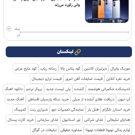
واتی رکورد می‌زند
بیش
تر
لینکستان
موزیک وایرال
دیزلیران کانتین
کود پتاس بالا
رسانه رپاپ
کود مایع مرغی
خرید نقره آنلاین
قیمت ضایعات آهن امروز
قیمت ترازو دیجیتال
اندیشکده حکمرانی هوشمند
کشنده
پلی لیست جدید
بروکر ترندو
دانلود اهنگ
آپ تیون
دریافت طلای آبشده از میلی
خرید سکه پارسیان اقساطی
آهنگ جدید
خرید استارز تلگرام
هتل یار
نمایندگی تعمیرات دوو
شیرازی رنت
کمپینگ
هدایای تبلیغاتی
غذای شرکتی
تور استانبول
غذای سازمانی
خرید کارت پستال
لوازم یدکی تویوتا قطعات تویوتا
مشاوره حقوقی
تبلیغات در گوگل