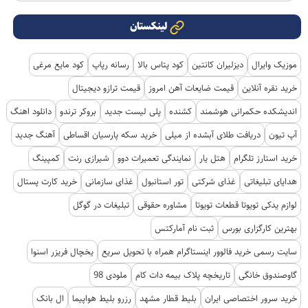
لینکستان
موزیک وایرال
دیزلیران کانتین
کود پتاس بالا
رسانه رپاپ
کود مایع مرغی
خرید نقره آنلاین
قیمت ضایعات آهن امروز
قیمت ترازو دیجیتال
اندیشکده حکمرانی هوشمند
کشنده
پلی لیست جدید
بروکر ترندو
دانلود اهنگ
آپ تیون
دریافت طلای آبشده از میلی
خرید سکه پارسیان اقساطی
آهنگ جدید
خرید استارز تلگرام
هتل یار
نمایندگی تعمیرات دوو
شیرازی رنت
کمپینگ
هدایای تبلیغاتی
غذای شرکتی
تور استانبول
غذای سازمانی
خرید کارت پستال
لوازم یدکی تویوتا قطعات تویوتا
مشاوره حقوقی
تبلیغات در گوگل
بهترین کارگزاری بورس
ثبت نام آمارکتس
سایت رسمی خرید فالوور اینستاگرام همراه با تحویل سریع
یخچال فریزر اسنوا
گاوصندوق خانگی
تاریخچه پلاک بیمه دات کام
ملودی 98
خرید سرور اختصاصی ایران
بلیط قطار مشهد
رزرو بلیط هواپیما
ال بانک