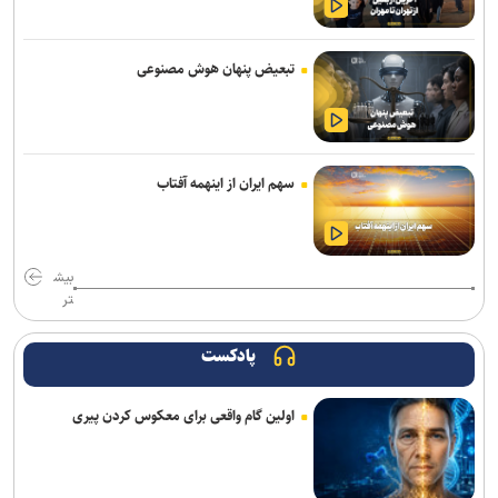
پنتاگون با افشای کمبود تسلیحات نشست برگزار می‌کند
تبعیض پنهان هوش مصنوعی
انفجار در حومه دمشق چند کشته و زخمی برجا گذاشت
برگزاری مجمع آژانس انرژی اتمی اوایل شهریور در آمریکا
یمن: نقشه عربستان برای حمله به صنعاء را در نطفه خفه کردیم
سهم ایران از اینهمه آفتاب
پیام هشدار مقاومت یمن به ریاض
قدردانی از حضور حماسی ملت مبعوث شده در راهپیمایی اربعین
بیش
تر
ترامپ با تهدید افشاگران، بحران مهمات آمریکا را انکار کرد
پادکست
رسانه عبری: از آغاز جنگ غزه دست‌کم ۹ هزار نظامی صهیونیست زخمی
شده‌اند
اولین گام واقعی برای معکوس کردن پیری
جلسات صحن علنی مجلس هفته آینده برگزار می‌شود
بیانیۀ خانواده شهید لاریجانی دربارۀ گمانه‌زنی‌های رسانه‌ای