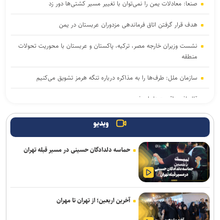
صنعا: معادلات یمن را نمی‌توان با تغییر مسیر کشتی‌ها دور زد
هدف قرار گرفتن اتاق‌ فرماندهی مزدوران عربستان در یمن
نشست وزیران خارجه مصر، ترکیه، پاکستان و عربستان با محوریت تحولات
منطقه
سازمان ملل: طرف‌ها را به مذاکره درباره تنگه هرمز تشویق می‌کنیم
قالیباف: واقعیت‌ها را بپذیرید
رایزنی عراقچی و همتای موریتانی خود درباره تحولات منطقه
ویدیو
دور هفتم مذاکرات لبنان و رژیم صهیونیستی در رم بدون نتیجه پایان
حماسه دلدادگان حسینی در مسیر قبله تهران
یافت
حمله نیروهای اسرائیلی به خبرنگار پرس‌تی‌وی
لزوم تعمیق همکاری‌های علمی و پژوهشی عراق و ایران
آخرین اربعین؛ از تهران تا مهران
انصارالله حمله به یک نفتکش عربستان را تأیید کرد