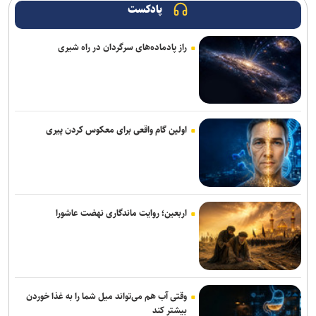
پادکست
تصاویر جدید از پهپاد‌های منهدم‌شده آمریکا توسط سپاه
راز پادماده‌های سرگردان در راه شیری
گفت‌وگوی تلفنی بن‌سلمان و مکرون درباره امنیت منطقه و آبراه‌های
حیاتی
واشنگتن‌پست: ترامپ در محافل خصوصی از جی‌دی ونس برای انتخابات
۲۰۲۸ حمایت می‌کند
اولین گام واقعی برای معکوس کردن پیری
شکایت متقابل همسر نتانیاهو از کارمند سابق اقامتگاه نخست‌وزیری
اسرائیل
یونیسف: در ۳۰۰ روز گذشته دست‌کم ۳۰۰ کودک فلسطینی در غزه جان
باختند
اربعین؛ روایت ماندگاری نهضت عاشورا
رویترز: ده‌ها شرکت بزرگ آمریکایی هدف حملات سایبری هکر‌ها قرار
گرفتند
شکایت نیومکزیکو از وزارت دادگستری آمریکا برای دریافت اسناد پرونده
اپستین
وقتی آب هم می‌تواند میل شما را به غذا خوردن
بیشتر کند