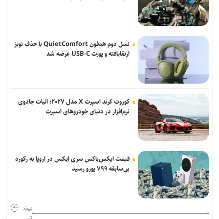
یورش نظامیان صهیونیست به اردوگاه قلندیا؛ ۵۱ فلسطینی زخمی و بیش
از ۷۰ نفر بازداشت شدند
محسن رضایی: اجازه باز شدن مسیر دوم در تنگه هرمز را نخواهیم داد
نسل دوم هدفون QuietComfort با حذف نویز
ارتقایافته و پورت USB-C عرضه شد
جامعه را نمی‌توان با امرونهی اداره کرد/ با پشتیبانی رهبری تمام تلاش بر
وحدت و انسجام است
آمریکا تحریم‌های جدید علیه ایران اعمال کرد
کوروت گرند اسپرت X مدل ۲۰۲۷؛ اثبات جادوی
نرم‌افزار در دنیای خودروهای اسپرت
ادعای حکومت جولانی درباره خنثی‌سازی عملیات داعش در دمشق
قیمت ایکس‌باکس سری ایکس در اروپا به رکورد
بی‌سابقه ۷۹۹ یورو رسید
بیش
تر