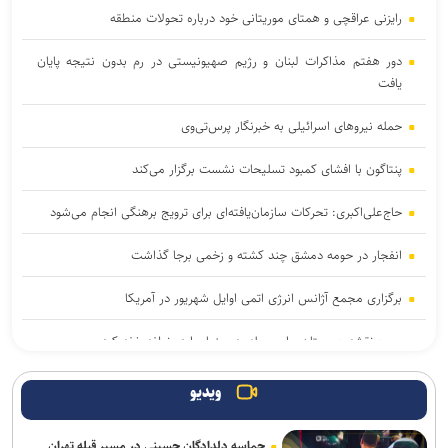
رایزنی عراقچی و همتای موریتانی خود درباره تحولات منطقه
دور هفتم مذاکرات لبنان و رژیم صهیونیستی در رم بدون نتیجه پایان
یافت
حمله نیروهای اسرائیلی به خبرنگار پرس‌تی‌وی
پنتاگون با افشای کمبود تسلیحات نشست برگزار می‌کند
حاج‌علی‌اکبری: تحرکات سازمان‌یافته‌ای برای ترویج برهنگی انجام می‌شود
انفجار در حومه دمشق چند کشته و زخمی برجا گذاشت
برگزاری مجمع آژانس انرژی اتمی اوایل شهریور در آمریکا
یمن: نقشه عربستان برای حمله به صنعاء را در نطفه خفه کردیم
پیام هشدار مقاومت یمن به ریاض
ویدیو
وال‌استریت ژورنال: ترامپ دستور تحقیق درباره افشای اطلاعات ذخایر
حماسه دلدادگان حسینی در مسیر قبله تهران