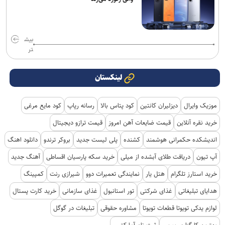
بیش
تر
لینکستان
موزیک وایرال
دیزلیران کانتین
کود پتاس بالا
رسانه رپاپ
کود مایع مرغی
خرید نقره آنلاین
قیمت ضایعات آهن امروز
قیمت ترازو دیجیتال
اندیشکده حکمرانی هوشمند
کشنده
پلی لیست جدید
بروکر ترندو
دانلود اهنگ
آپ تیون
دریافت طلای آبشده از میلی
خرید سکه پارسیان اقساطی
آهنگ جدید
خرید استارز تلگرام
هتل یار
نمایندگی تعمیرات دوو
شیرازی رنت
کمپینگ
هدایای تبلیغاتی
غذای شرکتی
تور استانبول
غذای سازمانی
خرید کارت پستال
لوازم یدکی تویوتا قطعات تویوتا
مشاوره حقوقی
تبلیغات در گوگل
بهترین کارگزاری بورس
ثبت نام آمارکتس