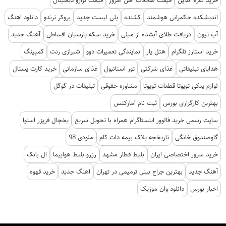
اندیشکده حکمرانی هوشمند
کشنده
پلی لیست جدید
بروکر ترندو
دانلود اهنگ
آپ تیون
دریافت طلای آبشده از میلی
خرید سکه پارسیان اقساطی
آهنگ جدید
خرید استارز تلگرام
هتل یار
نمایندگی تعمیرات دوو
شیرازی رنت
کمپینگ
هدایای تبلیغاتی
غذای شرکتی
تور استانبول
غذای سازمانی
خرید کارت پستال
لوازم یدکی تویوتا قطعات تویوتا
مشاوره حقوقی
تبلیغات در گوگل
بهترین کارگزاری بورس
ثبت نام آمارکتس
سایت رسمی خرید فالوور اینستاگرام همراه با تحویل سریع
یخچال فریزر اسنوا
گاوصندوق خانگی
تاریخچه پلاک بیمه دات کام
ملودی 98
خرید سرور اختصاصی ایران
بلیط قطار مشهد
رزرو بلیط هواپیما
ال بانک
آهنگ جدید
بهترین جراح بینی ترمیمی در تهران
اهنگ جدید
خرید قهوه
اخبار بورس
دانلود وان موزیک