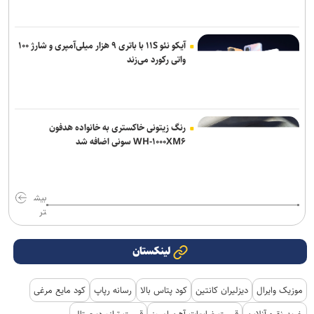
آیکو نئو ۱۱S با باتری ۹ هزار میلی‌آمپری و شارژ ۱۰۰
واتی رکورد می‌زند
رنگ زیتونی خاکستری به خانواده هدفون
WH-۱۰۰۰XM۶ سونی اضافه شد
بیش
تر
لینکستان
موزیک وایرال
دیزلیران کانتین
کود پتاس بالا
رسانه رپاپ
کود مایع مرغی
خرید نقره آنلاین
قیمت ضایعات آهن امروز
قیمت ترازو دیجیتال