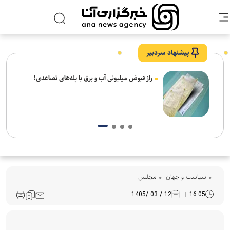
پیشنهاد سردبیر
عد
راز قبوض میلیونی آب و برق با پله‌های تصاعدی!
سیاست و جهان
مجلس
12 / 03 /1405
16:05