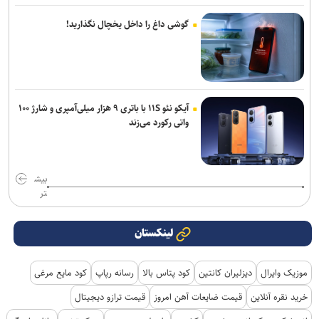
گوشی داغ را داخل یخچال نگذارید!
آیکو نئو ۱۱S با باتری ۹ هزار میلی‌آمپری و شارژ ۱۰۰
واتی رکورد می‌زند
بیش
تر
لینکستان
موزیک وایرال
دیزلیران کانتین
کود پتاس بالا
رسانه رپاپ
کود مایع مرغی
خرید نقره آنلاین
قیمت ضایعات آهن امروز
قیمت ترازو دیجیتال