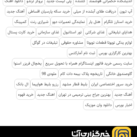
اندیشکده حکمرانی هوشمند
کشنده
پلی لیست جدید
بروکر ترندو
دانلود اهنگ
آپ تیون
دریافت طلای آبشده از میلی
خرید سکه پارسیان اقساطی
آهنگ جدید
خرید استارز تلگرام
هتل یار
نمایندگی تعمیرات دوو
شیرازی رنت
کمپینگ
هدایای تبلیغاتی
غذای شرکتی
تور استانبول
غذای سازمانی
خرید کارت پستال
لوازم یدکی تویوتا قطعات تویوتا
مشاوره حقوقی
تبلیغات در گوگل
بهترین کارگزاری بورس
ثبت نام آمارکتس
سایت رسمی خرید فالوور اینستاگرام همراه با تحویل سریع
یخچال فریزر اسنوا
گاوصندوق خانگی
تاریخچه پلاک بیمه دات کام
ملودی 98
خرید سرور اختصاصی ایران
بلیط قطار مشهد
رزرو بلیط هواپیما
ال بانک
آهنگ جدید
بهترین جراح بینی ترمیمی در تهران
اهنگ جدید
خرید قهوه
اخبار بورس
دانلود وان موزیک