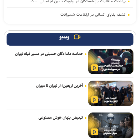
پرداخت مطالبات بازنشستگان در اولویت تأمین اجتماعی است
کشف بقایای انسانی در ارتفاعات شمیرانات
تردد روان در تمامی محورهای شمالی و مسیرهای مرزهای اربعین
ویدیو
آقامیری: زمان اجرای طرح‌ ترافیک موتورسیکلت‌ها هنوز مشخص نیست
حماسه دلدادگان حسینی در مسیر قبله تهران
اعلام اسامی ژل‌های تسکین‌دهنده و شست‌وشوی پوست غیرمجاز
رسانه‌ها شریکی راهبردی برای کاهش تصادفات و ارتقای ایمنی جاده‌ها
هستند
آخرین اربعین؛ از تهران تا مهران
ترخیص اتوبوس‌های وارداتی از منطقه آزاد فرودگاه امام(ره) سرعت می‌گیرد
قدرت قلم برابر و حتی بیشتر از قدرت نظامی است/ رسانه، سنگر حقیقت
در عصر جنگ روایت‌ها
تبعیض پنهان هوش مصنوعی
تقدیر رئیس جمعیت هلال‌احمر از «روایت‌گران ایثار» به مناسبت روز
خبرنگار