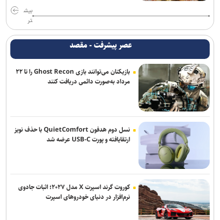
قیداری: خبرنگاران همکاران ارزشمند نظام سلامت در سیاست‌گذاری و
بیش
تصمیم‌سازی هستند
تر
سقوط آسانسور در میدان آرژانتین تهران ۹ مصدوم بر جا گذاشت
عصر پیشرفت - مقصد
تونل توحید از بامداد یکشنبه مسدود می‌شود
بازیکنان می‌توانند بازی Ghost Recon را تا ۲۲
مرداد به‌صورت دائمی دریافت کنند
نسل دوم هدفون QuietComfort با حذف نویز
ارتقایافته و پورت USB-C عرضه شد
کوروت گرند اسپرت X مدل ۲۰۲۷؛ اثبات جادوی
نرم‌افزار در دنیای خودروهای اسپرت