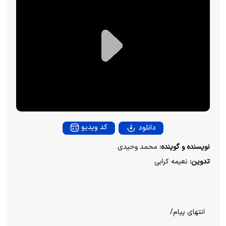
P
l
a
y
کد ویدیو
دانلود
V
نویسنده و گوینده:
محمد وحیدی
تدوین:
نعیمه کرابی
i
d
انتهای پیام/
e