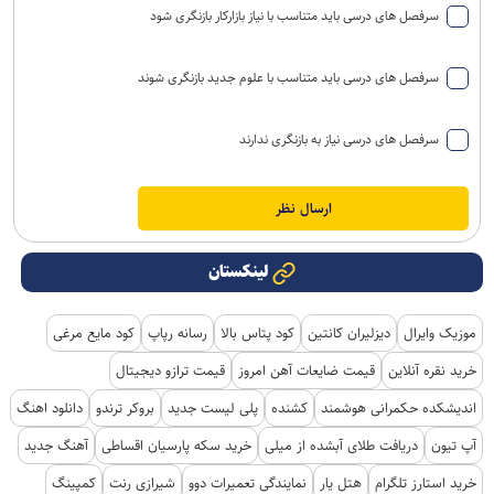
سرفصل های درسی باید متناسب با نیاز بازارکار بازنگری شود
سرفصل های درسی باید متناسب با علوم جدید بازنگری شوند
سرفصل های درسی نیاز به بازنگری ندارند
لینکستان
موزیک وایرال
دیزلیران کانتین
کود پتاس بالا
رسانه رپاپ
کود مایع مرغی
خرید نقره آنلاین
قیمت ضایعات آهن امروز
قیمت ترازو دیجیتال
اندیشکده حکمرانی هوشمند
کشنده
پلی لیست جدید
بروکر ترندو
دانلود اهنگ
آپ تیون
دریافت طلای آبشده از میلی
خرید سکه پارسیان اقساطی
آهنگ جدید
خرید استارز تلگرام
هتل یار
نمایندگی تعمیرات دوو
شیرازی رنت
کمپینگ