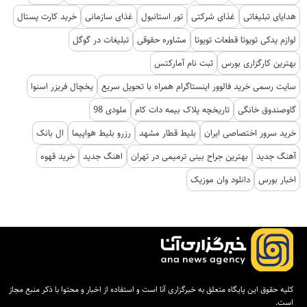
هدایای تبلیغاتی
غذای شرکتی
تور استانبول
غذای سازمانی
خرید کارت پستال
لوازم یدکی تویوتا قطعات تویوتا
مشاوره حقوقی
تبلیغات در گوگل
بهترین کارگزاری بورس
ثبت نام آمارکتس
سایت رسمی خرید فالوور اینستاگرام همراه با تحویل سریع
یخچال فریزر اسنوا
گاوصندوق خانگی
تاریخچه پلاک بیمه دات کام
ملودی 98
خرید سرور اختصاصی ایران
بلیط قطار مشهد
رزرو بلیط هواپیما
ال بانک
آهنگ جدید
بهترین جراح بینی ترمیمی در تهران
اهنگ جدید
خرید قهوه
اخبار بورس
دانلود وان موزیک
کلیه حقوق این پایگاه متعلق به خبرگزاری آنا است و استفاده از اخبار و محتوا با ذکر منبع مجاز
است.