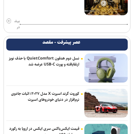
دارو‌های دیابت را از نظر تأثیر بر چربی و عضله بدن با یکدیگر متفاوتند
خبرنگاری رسالتی اخلاقی در مسیر کشف حقیقت و ارتقای سرمایه اجتماعی
است
بیش
تر
از هوش مصنوعی تا تغذیه رایگان؛ بسته تحولی جدید معاونت تربیتی و
مهارتی دانشگاه آزاد
عصر پیشرفت - مقصد
نسل دوم هدفون QuietComfort با حذف نویز
ارتقایافته و پورت USB-C عرضه شد
کوروت گرند اسپرت X مدل ۲۰۲۷؛ اثبات جادوی
نرم‌افزار در دنیای خودروهای اسپرت
قیمت ایکس‌باکس سری ایکس در اروپا به رکورد