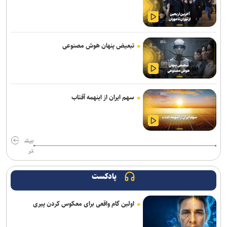
دستگیری باند کپی کارت‌های بانکی؛ ۵۴ شهروند قربانی شدند
اعزام ۳۰۰ نیروی جهادی شهرداری تهران برای خدمت‌رسانی در اربعین
تبعیض پنهان هوش مصنوعی
مسیر شمال به جنوب چالوس و آزادراه تهران ـ شمال مسدود شد
خستگی و خواب‌آلودگی؛ عامل اصلی تمام تصادفات زائران اربعین
سهم ایران از اینهمه آفتاب
زلزله کهنوج استان کرمان را لرزاند
ارائه بیش از ۱.۷ میلیون خدمت به زائران اربعین/ اجرای پزشکی خانواده تا
شهریور در ۶۴ شهر منتخب
بیش
تر
مدیران مناطق تهران، بازوی اجرایی دولت برای تسریع در حل مسائل محلی
هستند
پادکست
اتوبوس‌های رایگان شرکت واحد برای بازگشت زائران اربعین
اولین گام واقعی برای معکوس کردن پیری
رسیدگی به پرونده کلاهبرداری یک شرکت مهاجرتی با حدود ۳۰۰ شاکی در