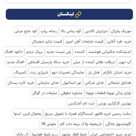
لینکستان
موزیک وایرال
دیزلیران کانتین
کود پتاس بالا
رسانه رپاپ
کود مایع مرغی
خرید نقره آنلاین
قیمت ضایعات آهن امروز
قیمت ترازو دیجیتال
اندیشکده حکمرانی هوشمند
کشنده
پلی لیست جدید
بروکر ترندو
دانلود اهنگ
آپ تیون
دریافت طلای آبشده از میلی
خرید سکه پارسیان اقساطی
آهنگ جدید
خرید استارز تلگرام
هتل یار
نمایندگی تعمیرات دوو
شیرازی رنت
کمپینگ
هدایای تبلیغاتی
غذای شرکتی
تور استانبول
غذای سازمانی
خرید کارت پستال
لوازم یدکی تویوتا قطعات تویوتا
مشاوره حقوقی
تبلیغات در گوگل
بهترین کارگزاری بورس
ثبت نام آمارکتس
سایت رسمی خرید فالوور اینستاگرام همراه با تحویل سریع
یخچال فریزر اسنوا
گاوصندوق خانگی
تاریخچه پلاک بیمه دات کام
ملودی 98
خرید سرور اختصاصی ایران
بلیط قطار مشهد
رزرو بلیط هواپیما
ال بانک