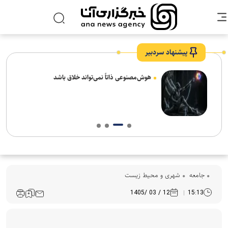
پیشنهاد سردبیر
های
هوش‌مصنوعی ذاتاً نمی‌تواند خلاق باشد
جامعه
شهری و محیط زیست
12 / 03 /1405
15:13