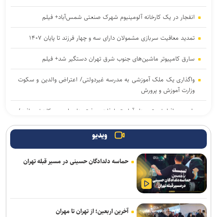
انفجار در یک کارخانه آلومینیوم شهرک صنعتی شمس‌آباد+ فیلم
تمدید معافیت سربازی مشمولان دارای سه و چهار فرزند تا پایان ۱۴۰۷
سارق کامپیوتر ماشین‌های جنوب شرق تهران دستگیر شد+ فیلم
واگذاری یک ملک آموزشی به مدرسه غیردولتی/ اعتراض والدین و سکوت
وزارت آموزش و پرورش
با وجود افزایش ترددها، آمار تصادفات و فوتی‌های اربعین کاهش یافت/
هیچ حادثه امنیتی تا این لحظه نداشتیم
ویدیو
رفع محدودیت یک‌طرفه جاده چالوس و آزادراه تهران–شمال از ساعت ۱۸
امروز
حماسه دلدادگان حسینی در مسیر قبله تهران
حریق ۳ سوله در شهرک صنعتی شمس‌آباد با ۲۶ مصدوم
وزیر بهداشت: سلامت مردم مناطق صنعتی به‌صورت مستمر رصد می‌شود
آخرین اربعین؛ از تهران تا مهران
ضوابط جدید گزینش دانشجومعلمان ابلاغ شد