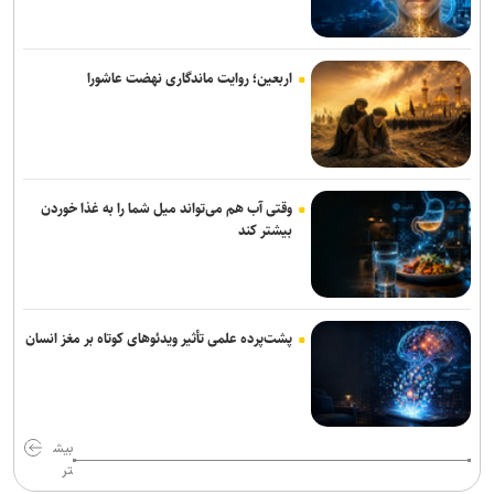
دادسرای تهران
دادگاه پرونده کثیرالشاکی شرکت تات موتور تاک با ۲۹۷۹ نفر شاکی برگزار
شد
اربعین؛ روایت ماندگاری نهضت عاشورا
۷ مصدوم بر اثر تصادف خودروی حامل زائران ایرانی با گاردریل در محور
کربلا ـ نجف
ستاد حقوق بشر: روز حقوق بشر اسلامی نماد مقاومت در برابر غرب است
وقتی آب هم می‌تواند میل شما را به غذا خوردن
بیشتر کند
سیگار مهم‌ترین دروازه ورود به مصرف مواد مخدر است
ورود حیوانات خانگی به رستوران‌ها و مراکز عرضه غذا تخلف بهداشتی
است
پشت‌پرده علمی تأثیر ویدئو‌های کوتاه بر مغز انسان
زمان ثبت نام مرحله دوم نقل و انتقالات فرهنگیان اعلام شد
تمدید خدمات‌رسانی قرارگاه زرباطیه تا ۱۶ مرداد
بیش
اعزام ۱۳۰ هزار زائر اربعین از پایانه‌های مسافربری شهر تهران
تر