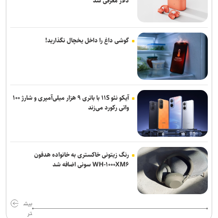
دلار معرفی شد
گوشی داغ را داخل یخچال نگذارید!
آیکو نئو ۱۱S با باتری ۹ هزار میلی‌آمپری و شارژ ۱۰۰
واتی رکورد می‌زند
رنگ زیتونی خاکستری به خانواده هدفون
WH-۱۰۰۰XM۶ سونی اضافه شد
بیش
تر