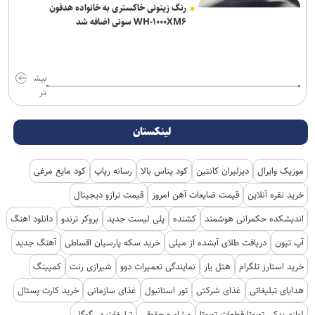
رنگ زیتونی خاکستری به خانواده هدفون
WH-۱۰۰۰XM۶ سونی اضافه شد
بیش
تر
لینکستان
موزیک وایرال
دیزلیران کانتین
کود پتاس بالا
رسانه رپاپ
کود مایع مرغی
خرید نقره آنلاین
قیمت ضایعات آهن امروز
قیمت ترازو دیجیتال
اندیشکده حکمرانی هوشمند
کشنده
پلی لیست جدید
بروکر ترندو
دانلود اهنگ
آپ تیون
دریافت طلای آبشده از میلی
خرید سکه پارسیان اقساطی
آهنگ جدید
خرید استارز تلگرام
هتل یار
نمایندگی تعمیرات دوو
شیرازی رنت
کمپینگ
هدایای تبلیغاتی
غذای شرکتی
تور استانبول
غذای سازمانی
خرید کارت پستال
لوازم یدکی تویوتا قطعات تویوتا
مشاوره حقوقی
تبلیغات در گوگل