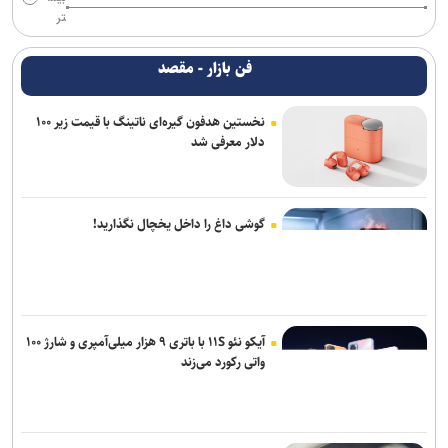
تر
فن بازار - مقصد
نخستین هدفون گیره‌ای ناتینگ با قیمت زیر ۱۰۰
دلار معرفی شد
گوشی داغ را داخل یخچال نگذارید!
آیکو نئو ۱۱S با باتری ۹ هزار میلی‌آمپری و شارژ ۱۰۰
واتی رکورد می‌زند