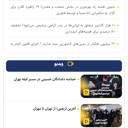
تدوین نقشه راه بهره‌وری در بخش صنعت و معدن/ ۱۹ راهبرد کلان برای
گذار به حکمرانی داده‌مبنا و توسعه فناوری
۱۰ هزار کانتینر متعلق به ایرانی‌ها در بندر کراچی ترخیص می‌شود/ تخفیف
۸۰ درصدی برای هزینه‌های انبارداری
۱۲ میلیون هکتار از زمین‌های کشاورزی سند ندارند / اجرای قانون الزام به
ثبت رسمی معاملات غیرمنقول در ۱۴۳ شهرستان
نقش راهبردی رسانه‌ها در تثبیت امنیت غذایی/ خبرنگاران، حلقه‌ی پیوند
ویدیو
دانش، تولید و اعتماد در سفره مردم هستند
حماسه دلدادگان حسینی در مسیر قبله تهران
وزیر صمت: خبرنگاران دیده‌بان اقتصادی و روایتگر حقیقت در جنگ
رسانه‌ای هستند
رکوردشکنی در اولین روز هفته؛ شاخص بورس در ابتدای معاملات بیش از
۱۲۴ هزار واحد افزایش یافت
آخرین اربعین؛ از تهران تا مهران
ترسیم نقشه راه واگذاری اراضی در شهرک‌های صنعتی تهران/ ۳۸ لکه
صنعتی غیرمجاز فاقد حمایت قانونی هستند