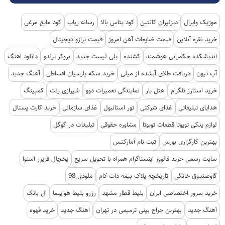
موزیک وایرال
دیزلیران کانتین
کود پتاس بالا
رسانه رپاپ
کود مایع مرغی
خرید نقره آنلاین
قیمت ضایعات آهن امروز
قیمت ترازو دیجیتال
اندیشکده حکمرانی هوشمند
کشنده
پلی لیست جدید
بروکر ترندو
دانلود اهنگ
آپ تیون
دریافت طلای آبشده از میلی
خرید سکه پارسیان اقساطی
آهنگ جدید
خرید استارز تلگرام
هتل یار
نمایندگی تعمیرات دوو
شیرازی رنت
کمپینگ
هدایای تبلیغاتی
غذای شرکتی
تور استانبول
غذای سازمانی
خرید کارت پستال
لوازم یدکی تویوتا قطعات تویوتا
مشاوره حقوقی
تبلیغات در گوگل
بهترین کارگزاری بورس
ثبت نام آمارکتس
سایت رسمی خرید فالوور اینستاگرام همراه با تحویل سریع
یخچال فریزر اسنوا
گاوصندوق خانگی
تاریخچه پلاک بیمه دات کام
ملودی 98
خرید سرور اختصاصی ایران
بلیط قطار مشهد
رزرو بلیط هواپیما
ال بانک
آهنگ جدید
بهترین جراح بینی ترمیمی در تهران
اهنگ جدید
خرید قهوه