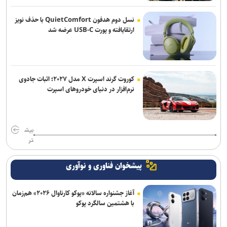
نسل دوم هدفون QuietComfort با حذف نویز
ارتقایافته و پورت USB-C عرضه شد
کوروت گرند اسپرت X مدل ۲۰۲۷؛ اثبات جادوی
نرم‌افزار در دنیای خودروهای اسپرت
بیش
تر
پیشخوان فناوری و نوآوری
آغاز جشنواره سالانه «پوکو کارناوال ۲۰۲۶» هم‌زمان
با هشتمین سالگرد پوکو