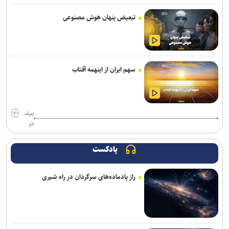
تداوم رگبار و رعدوبرق در ارتفاعات شمال‌غرب و البرز/ وزش باد شدید و
تبعیض پنهان هوش مصنوعی
گردوخاک در نقاط مختلف کشور
تأکید معاون مهندسی سازمان بنادر بر تسریع در تکمیل پروژه‌های عمرانی
بندر امیرآباد
سهم ایران از اینهمه آفتاب
تردد روان در محور‌های شمالی کشور/ محور بندرعباس–لار مسدود است
وزیر نیرو: مصرف برق از روند خطی به رشد شتابان رسیده است/ ۱۵۰
بیش
میلیارد مترمکعب بدهی آبی داریم
تر
وزیر راه و شهرسازی: رسانه‌ها در صیانت از حقیقت و انسجام ملی نقشی
بی‌بدیل دارند
پادکست
فروش دور جدید بلیت های زیارتی از ۱۷ مرداد / بلیت برگشت را از مبدأ
راز پادماده‌های سرگردان در راه شیری
سفر تهیه کنید
مدنی‌زاده: رسانه‌های مسئول، سرمایه‌ای ارزشمند برای حکمرانی اقتصادی
کارآمد هستند