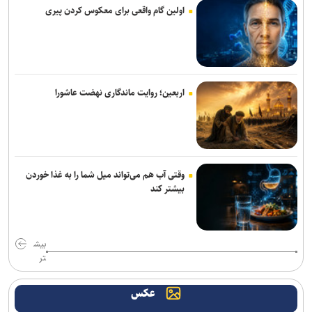
خبرنگاران دیده‌بانان آگاه جامعه هستند
اولین گام واقعی برای معکوس کردن پیری
همتی: رسانه‌ها، رکن اعتمادآفرین در نظام اقتصادی کشور
وزیر نفت: رسانه‌ها جلوه‌های ایثار کارکنان صنعت نفت را منعکس کردند
اربعین؛ روایت ماندگاری نهضت عاشورا
تغییر ریل معدن‌کاری با هوش مصنوعی/ درمان شکاف ۱۵ ساله
تکنولوژیک در معادن ایران
سامانه جامع پایش آب و برق کشور راه اندازی می‌شود
وقتی آب هم می‌تواند میل شما را به غذا خوردن
ورود بیش از ۳۳۰۰ زائر افغانستانی از مرز دوغارون به ایران
بیشتر کند
صنعت انرژی در مسیربازآفرینی/ ناترازی انرژی از بحران مقطعی تا ضرورت
جراحی حکمرانی
بیش
پیش بینی رگبار و رعدوبرق در ارتفاعات شمال کشور/ تداوم وزش باد
تر
شدید و گردوخاک در شرق
عکس
پایش ۶۲ طرح بهینه‌سازی انرژی و کاهش ۱۸۰۰ مگاواتی بار مصرفی در
کشور/صرفه اقتصادی ۴ برابری بهینه‌سازی نسبت به نیروگاه‌سازی