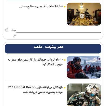
نمایشگاه اشیاء قدیمی و صنایع دستی
وزیر راه: تکمیل مسکن مهر و اتصال ریلی پردیس با جدیت دنبال می‌شود
از تحقق ۹۳ درصدی درآمد‌های ۱۴۰۴ تا رد مالیات یک‌درصدی بر
تراکنش‌های بانکی
بیش
تر
ثبت رکورد ۱۰ هزار جایگزینی موفق/ بهینه‌سازی انرژی با مشارکت همگانی
محقق شد
عصر پیشرفت - مقصد
فناوری، کلید عبور از تغییرات اقلیمی در بخش کشاورزی / ضرورت انتقال
دانش فنی و نوسازی بذرها برای تضمین امنیت غذایی
۱۰ ماه انزوا در جنوبگان راز کار تیمی برای سفر به
مریخ را آشکار کرد
بازیکنان می‌توانند بازی Ghost Recon را تا ۲۲
مرداد به‌صورت دائمی دریافت کنند