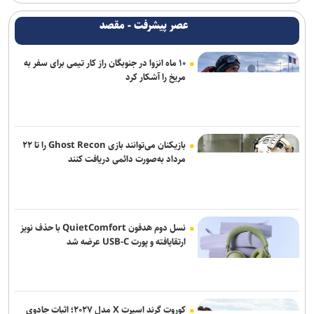
انتصابات جدید در موزه ملی انقلاب اسلامی و دفاع مقدس
عصر پیشرفت - مقصد
«دورهمی سرتوک؛ شبی برای قصه و قدردانی» در تالار هنر برگزار می‌شود
۱۰ ماه انزوا در جنوبگان راز کار تیمی برای سفر به
احیای ۹۵ واحد تولیدی آسیب‌دیده از جنگ در استان تهران
مریخ را آشکار کرد
دهمین فستیوال رقابتی پیانو «کلارا» شهریورماه برگزار می‌شود/ انتشار
پوستر فستیوال
پویش ملی «نامه‌ای از آسمان» همزمان با بارش شهابی برساوشی برگزار
بازیکنان می‌توانند بازی Ghost Recon را تا ۲۲
می‌شود
مرداد به‌صورت دائمی دریافت کنند
از تولیدات مشترک سینمایی تا حضور در نمایشگاه کتاب تهران
حدیث جان‌بزرگی: خبرنگاری یک کارگاه تجربی برای مستندسازی بود
نسل دوم هدفون QuietComfort با حذف نویز
ارتقایافته و پورت USB-C عرضه شد
کوروت گرند اسپرت X مدل ۲۰۲۷؛ اثبات جادوی