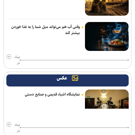
خانه نمایش امید به دنبال پر کردن خلأ تئاتر نوجوان؛ اجرای ۵۰۰ نوبت
نمایش در ۱۵ استان
«واراناسی» راجامولی؛ دومین فیلم تمام‌آی‌مکس تاریخ با بودجه ۱۵۰
میلیون دلاری
وقتی آب هم می‌تواند میل شما را به غذا خوردن
بیشتر کند
کتاب «برنامه راهبردی حکمرانی‌محور» بنیاد شهید رونمایی شد/ برنامه
پنج‌ساله بنیاد شهید و امور ایثارگران برای حرکت تا افق ۱۴۱۰
بیش
اجرای «خسوف»؛ روایت موسیقایی عاشورا در تالار وحدت
تر
از صناعات خمس تا نقد صورت‌گرایی؛ وقتی منطق از «تشخیص» فاصله
عکس
می‌گیرد
از مأموریت استانی تا اجرای مدل تأمین مالی خرد زنان در خوزستان
نمایشگاه اشیاء قدیمی و صنایع دستی
«سوگواره نذر شعر»؛ تلاش برای پیوند شعر عاشورایی با انسان معاصر
«لاله‌خیز»؛ روایت انسان‌هایی که جنگ نتوانست ایستادگی‌شان را به زانو
درآورد
بیش
تر