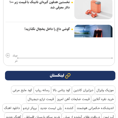
نخستین هدفون گیره‌ای ناتینگ با قیمت زیر ۱۰۰
دلار معرفی شد
گوشی داغ را داخل یخچال نگذارید!
بیش
تر
لینکستان
موزیک وایرال
دیزلیران کانتین
کود پتاس بالا
رسانه رپاپ
کود مایع مرغی
خرید نقره آنلاین
قیمت ضایعات آهن امروز
قیمت ترازو دیجیتال
اندیشکده حکمرانی هوشمند
کشنده
پلی لیست جدید
بروکر ترندو
دانلود اهنگ
آپ تیون
دریافت طلای آبشده از میلی
خرید سکه پارسیان اقساطی
آهنگ جدید