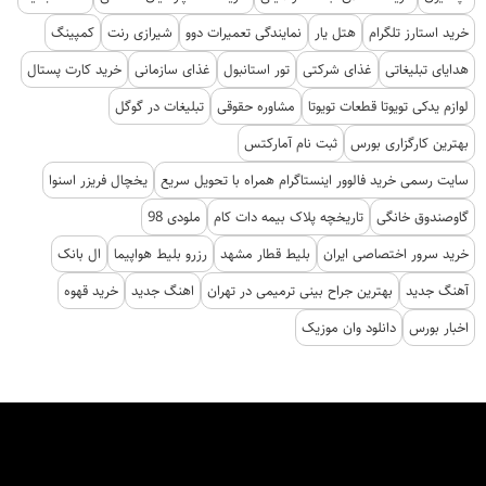
خرید استارز تلگرام
هتل یار
نمایندگی تعمیرات دوو
شیرازی رنت
کمپینگ
هدایای تبلیغاتی
غذای شرکتی
تور استانبول
غذای سازمانی
خرید کارت پستال
لوازم یدکی تویوتا قطعات تویوتا
مشاوره حقوقی
تبلیغات در گوگل
بهترین کارگزاری بورس
ثبت نام آمارکتس
سایت رسمی خرید فالوور اینستاگرام همراه با تحویل سریع
یخچال فریزر اسنوا
گاوصندوق خانگی
تاریخچه پلاک بیمه دات کام
ملودی 98
خرید سرور اختصاصی ایران
بلیط قطار مشهد
رزرو بلیط هواپیما
ال بانک
آهنگ جدید
بهترین جراح بینی ترمیمی در تهران
اهنگ جدید
خرید قهوه
اخبار بورس
دانلود وان موزیک