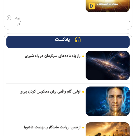
معرفی شدند
خبرنگاران در خط مقدم جنگ روایت‌ها قرار دارند
بیش
تر
پایان فیلمبرداری «پدر سنگ»/ روایتی از زخم‌های کودکی
پادکست
هدف‌گذاری پرداخت ۳۰ هزار وام اشتغال تا پایان سال/ تشکیل بانک
مشاغل ایثارگران در دستور کار است
راز پادماده‌های سرگردان در راه شیری
با رفتن اکبر عبدی یک برادر را از دست دادم/ بازیگری که همیشه برگ
برنده‌ای با خود داشت
فیلم مرموز ونیز به‌دلیل «ملاحظات امنیتی» از اعلام رسمی جا ماند
اولین گام واقعی برای معکوس کردن پیری
«مرد عنکبوتی: یک روز تازه» در آستانه فتح رکوردهای تازه؛ «اودیسه» از
یک میلیارد دلار گذشت
«زنده‌شور» و «استخر» همچنان می‌تازند/ مجموع فروش هفتگی دو فیلم،
۱۳ برابر ۶ فیلم دیگر! + جدول فروش
اربعین؛ روایت ماندگاری نهضت عاشورا