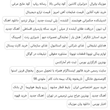
موزیک وایرال
دیزلیران کانتین
کود پتاس بالا
رسانه رپاپ
کود مایع مرغی
خرید نقره آنلاین
قیمت ضایعات آهن امروز
قیمت ترازو دیجیتال
اندیشکده حکمرانی هوشمند
کشنده
پلی لیست جدید
بروکر ترندو
دانلود اهنگ
آپ تیون
دریافت طلای آبشده از میلی
خرید سکه پارسیان اقساطی
آهنگ جدید
خرید استارز تلگرام
هتل یار
نمایندگی تعمیرات دوو
شیرازی رنت
کمپینگ
هدایای تبلیغاتی
غذای شرکتی
تور استانبول
غذای سازمانی
خرید کارت پستال
لوازم یدکی تویوتا قطعات تویوتا
مشاوره حقوقی
تبلیغات در گوگل
بهترین کارگزاری بورس
ثبت نام آمارکتس
سایت رسمی خرید فالوور اینستاگرام همراه با تحویل سریع
یخچال فریزر اسنوا
گاوصندوق خانگی
تاریخچه پلاک بیمه دات کام
ملودی 98
خرید سرور اختصاصی ایران
بلیط قطار مشهد
رزرو بلیط هواپیما
ال بانک
آهنگ جدید
بهترین جراح بینی ترمیمی در تهران
اهنگ جدید
خرید قهوه
اخبار بورس
دانلود وان موزیک