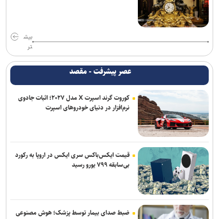
بیش
تر
عصر پیشرفت - مقصد
کوروت گرند اسپرت X مدل ۲۰۲۷؛ اثبات جادوی
نرم‌افزار در دنیای خودروهای اسپرت
قیمت ایکس‌باکس سری ایکس در اروپا به رکورد
بی‌سابقه ۷۹۹ یورو رسید
ضبط صدای بیمار توسط پزشک؛ هوش مصنوعی