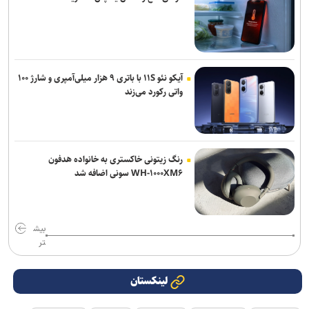
آیکو نئو ۱۱S با باتری ۹ هزار میلی‌آمپری و شارژ ۱۰۰
واتی رکورد می‌زند
رنگ زیتونی خاکستری به خانواده هدفون
WH-۱۰۰۰XM۶ سونی اضافه شد
بیش
تر
لینکستان