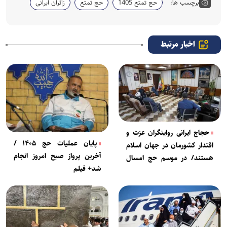
برچسب ها:
حج تمتع 1405
حج تمتع
زائران ایرانی
اخبار مرتبط
حجاج ایرانی روایتگران عزت و
پایان عملیات حج ۱۴۰۵ /
اقتدار کشورمان در جهان اسلام
آخرین پرواز صبح امروز انجام
هستند/ در موسم حج امسال
شد+ فیلم
«حرم امن» برای زائران ایرانی
محقق شد