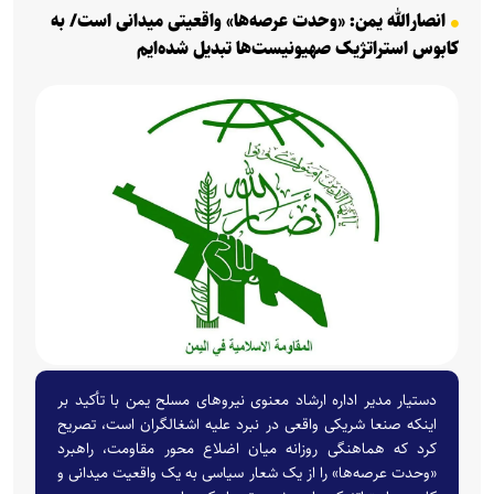
انصارالله یمن: «وحدت عرصه‌ها» واقعیتی میدانی است/ به
کابوس استراتژیک صهیونیست‌ها تبدیل شده‌ایم
دستیار مدیر اداره ارشاد معنوی نیروهای مسلح یمن با تأکید بر
اینکه صنعا شریکی واقعی در نبرد علیه اشغالگران است، تصریح
کرد که هماهنگی روزانه میان اضلاع محور مقاومت، راهبرد
«وحدت عرصه‌ها» را از یک شعار سیاسی به یک واقعیت میدانی و