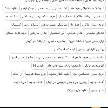
خرید نقره آنلاین
قیمت ضایعات آهن امروز
قیمت ترازو دیجیتال
اندیشکده حکمرانی هوشمند
کشنده
پلی لیست جدید
بروکر ترندو
دانلود اهنگ
آپ تیون
دریافت طلای آبشده از میلی
خرید سکه پارسیان اقساطی
آهنگ جدید
خرید استارز تلگرام
هتل یار
نمایندگی تعمیرات دوو
شیرازی رنت
کمپینگ
هدایای تبلیغاتی
غذای شرکتی
تور استانبول
غذای سازمانی
خرید کارت پستال
لوازم یدکی تویوتا قطعات تویوتا
مشاوره حقوقی
تبلیغات در گوگل
بهترین کارگزاری بورس
ثبت نام آمارکتس
سایت رسمی خرید فالوور اینستاگرام همراه با تحویل سریع
یخچال فریزر اسنوا
گاوصندوق خانگی
تاریخچه پلاک بیمه دات کام
ملودی 98
خرید سرور اختصاصی ایران
بلیط قطار مشهد
رزرو بلیط هواپیما
ال بانک
آهنگ جدید
بهترین جراح بینی ترمیمی در تهران
اهنگ جدید
خرید قهوه
اخبار بورس
دانلود وان موزیک