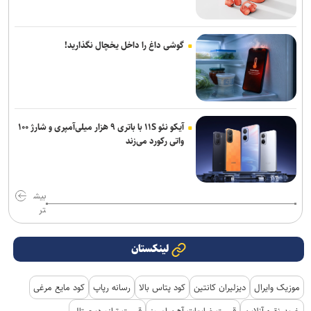
گوشی داغ را داخل یخچال نگذارید!
آیکو نئو ۱۱S با باتری ۹ هزار میلی‌آمپری و شارژ ۱۰۰
واتی رکورد می‌زند
بیش
تر
لینکستان
موزیک وایرال
دیزلیران کانتین
کود پتاس بالا
رسانه رپاپ
کود مایع مرغی