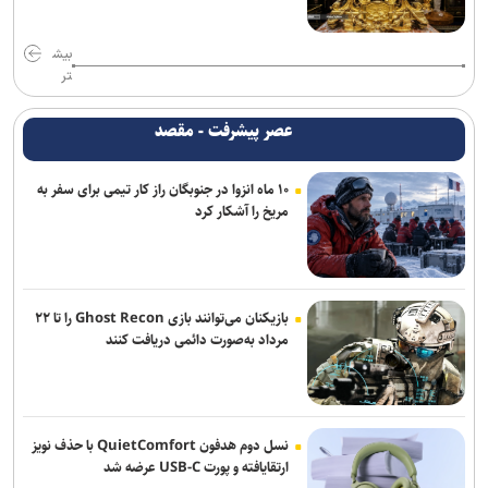
عارف: هوش مصنوعی زیرساخت حکمرانی متوازن و جهش اقتصادی کشور
است
بیش
تر
سخنگوی سپاه: تنگه هرمز به ابزار استراتژیک قدرت تبدیل شده است
عصر پیشرفت - مقصد
ذوالقدر: هرگز کوتاه نمی آییم؛ چه در جنگ و چه در مذاکره
۱۰ ماه انزوا در جنوبگان راز کار تیمی برای سفر به
سفر رئیس دستگاه اطلاعاتی عربستان به عراق
مریخ را آشکار کرد
المیادین: درگیری‌های شدید میان تروریست‌های جولانی در ادلب/ تداوم
تجاوزات اشغالگران صهیونیست در جنوب سوریه
پزشکیان درخشش تیم ملی المپیاد هوش مصنوعی ایران در رقابت‌های
بازیکنان می‌توانند بازی Ghost Recon را تا ۲۲
جهانی را تبریک گفت
مرداد به‌صورت دائمی دریافت کنند
دریادار ایرانی: خبرنگاران مجاهدان میدان آگاهی‌بخشی و تبیین حقیقت
هستند
نسل دوم هدفون QuietComfort با حذف نویز
دریادار سیاری: امروز هر خبر دقیق، تیری بر قلب امپراطوری دروغ است
ارتقایافته و پورت USB-C عرضه شد