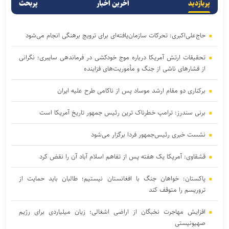
پربازدید
آخرین اخبار
پربحث
حاج‌علی‌اکبری: تحرکات سازمان‌یافته‌ای برای ترویج برهنگی انجام می‌شود
تحقیقات ارتش آمریکا درباره موج خودکشی در فرماندهی سایبری؛ نگرانی
از فشار‌های ناشی از جنگ و مأموریت‌های فزاینده
برکناری دو مقام ارشد موساد پس از ناکامی طرح علیه ایران
برنی سندرز: ترامپ خطرناک‌ ترین رئیس‌ جمهور تاریخ آمریکا است
نشست خبری رئیس‌جمهور فردا برگزار می‌شود
قشقاوی: آمریکا یک هفته پس از تفاهم اسلام آباد آن را نقض کرد
پاکستان: خواهان جنگ با افغانستان نیستیم؛ طالبان باید حمایت از
تروریسم را متوقف کند
افزایش مهاجرت نخبگان از اراضی اشغالی؛ زیان میلیاردی برای رژیم
صهیونیستی