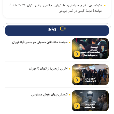
«کوکوملون: فیلم سینمایی» با تریلری جادویی راهی اکران ۲۰۲۷ شد /
خوانندهٔ برندهٔ گرمی در کنار جی‌جی
انتشار نمایشنامه رادیویی «یاغی»
ویدیو
پیام‌های روز خبرنگار نهادهای فرهنگی و هنری؛ از پاسداشت حقیقت تا
روایت فرهنگ و هنر
حماسه دلدادگان حسینی در مسیر قبله تهران
استقبال ۲۰ برابری زنان از فضاهای اختصاصی؛ ضرورت روزآمدسازی
خدمات برای زنان و دختران
روایت قربانیان خاموش جنگ به زبان ژاپنی منتشر شد
آخرین اربعین؛ از تهران تا مهران
«خلیق» مردی بود که بلخ را زیست و سرود
نمایش‌های کشور، ٢ شب به صحنه نمی‌روند
تبعیض پنهان هوش مصنوعی
برگزاری «زندگی‌نامه داستانی» در موزه انقلاب اسلامی و دفاع مقدس
هیئت داوران پنجمین سوگواره ملی نمایش‌های آیینی و مذهبی «نی‌ناله»