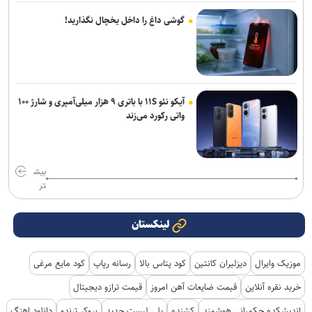
گوشی داغ را داخل یخچال نگذارید!
آیکو نئو ۱۱S با باتری ۹ هزار میلی‌آمپری و شارژ ۱۰۰
واتی رکورد می‌زند
بیش
تر
لینکستان
موزیک وایرال
دیزلیران کانتین
کود پتاس بالا
رسانه رپاپ
کود مایع مرغی
خرید نقره آنلاین
قیمت ضایعات آهن امروز
قیمت ترازو دیجیتال
اندیشکده حکمرانی هوشمند
کشنده
پلی لیست جدید
بروکر ترندو
دانلود اهنگ