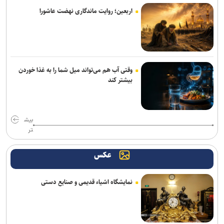
اربعین؛ روایت ماندگاری نهضت عاشورا
خانه نمایش امید به دنبال پر کردن خلأ تئاتر نوجوان؛ اجرای ۵۰۰ نوبت
نمایش در ۱۵ استان
«واراناسی» راجامولی؛ دومین فیلم تمام‌آی‌مکس تاریخ با بودجه ۱۵۰
میلیون دلاری
وقتی آب هم می‌تواند میل شما را به غذا خوردن
بیشتر کند
کتاب «برنامه راهبردی حکمرانی‌محور» بنیاد شهید رونمایی شد/ برنامه
پنج‌ساله بنیاد شهید و امور ایثارگران برای حرکت تا افق ۱۴۱۰
اجرای «خسوف»؛ روایت موسیقایی عاشورا در تالار وحدت
بیش
تر
کتاب «گاهِ گم‌شدگان» رونمایی شد/روایت‌های از تجربه‌های شخصی و
متفاوت مواجهه با امام رضا (ع)
عکس
ادای دین پیتر شومان به کودکان میناب/ بیانیه‌ای جهانی در صحنه
جشنواره بین‌المللی نمایش عروسکی «تهران-مبارک»
نمایشگاه اشیاء قدیمی و صنایع دستی
ارسال حدود ۲ هزار اثر به جشنواره بین‌المللی فیلم فضای باز ایران
یازدهمین اجلاس وزرای فرهنگ بریکس آغاز شد