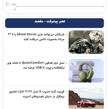
بیش
نامزدی بهترین فیلم و بازیگری «دوچرخه آبی» در ۲ جشنواره جهانی/
تر
نمایش فیلم در ۳ جشنواره دیگر
عصر پیشرفت - مقصد
دور دوم اجرای کمدی «سندباد و فیروز» در خانه نمایش مهرگان
بازیکنان می‌توانند بازی Ghost Recon را تا ۲۲
خبرنگاری در روزهای عادی، پیشه‌ای شریف، اما در روزهای سخت، سیمایی
مرداد به‌صورت دائمی دریافت کنند
از مجاهدت فرهنگی و اجتماعی پیدا می‌کند
نسل دوم هدفون QuietComfort با حذف نویز
ارتقایافته و پورت USB-C عرضه شد
کوروت گرند اسپرت X مدل ۲۰۲۷؛ اثبات جادوی
نرم‌افزار در دنیای خودروهای اسپرت