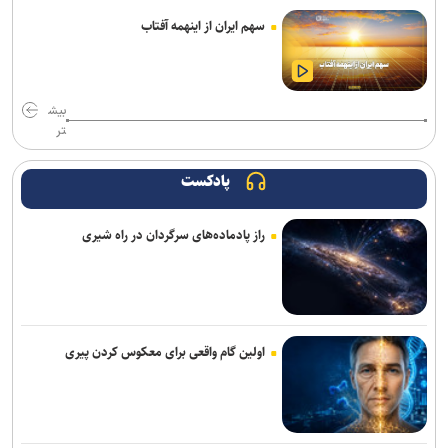
معرفی شدند
سهم ایران از اینهمه آفتاب
پایان فیلمبرداری «پدر سنگ»/ روایتی از زخم‌های کودکی
با رفتن اکبر عبدی یک برادر را از دست دادم/ بازیگری که همیشه برگ
بیش
برنده‌ای با خود داشت
تر
خبرنگار؛ روایتگر روز‌هایی که از سر گذراندیم و فردایی که پیش رو داریم
پادکست
هدف‌گذاری پرداخت ۳۰ هزار وام اشتغال تا پایان سال/ تشکیل بانک
مشاغل ایثارگران در دستور کار است
راز پادماده‌های سرگردان در راه شیری
خبرنگاران در خط مقدم جنگ روایت‌ها قرار دارند
فیلم مرموز ونیز به‌دلیل «ملاحظات امنیتی» از اعلام رسمی جا ماند
«مرد عنکبوتی: یک روز تازه» در آستانه فتح رکوردهای تازه؛ «اودیسه» از
اولین گام واقعی برای معکوس کردن پیری
یک میلیارد دلار گذشت
«زنده‌شور» و «استخر» همچنان می‌تازند/ مجموع فروش هفتگی دو فیلم،
۱۳ برابر ۶ فیلم دیگر! + جدول فروش