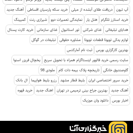
آپ تیون
دریافت طلای آبشده از میلی
خرید سکه پارسیان اقساطی
آهنگ جدید
خرید استارز تلگرام
هتل یار
نمایندگی تعمیرات دوو
شیرازی رنت
کمپینگ
هدایای تبلیغاتی
غذای شرکتی
تور استانبول
غذای سازمانی
خرید کارت پستال
لوازم یدکی تویوتا قطعات تویوتا
مشاوره حقوقی
تبلیغات در گوگل
بهترین کارگزاری بورس
ثبت نام آمارکتس
سایت رسمی خرید فالوور اینستاگرام همراه با تحویل سریع
یخچال فریزر اسنوا
گاوصندوق خانگی
تاریخچه پلاک بیمه دات کام
ملودی 98
خرید سرور اختصاصی ایران
بلیط قطار مشهد
رزرو بلیط هواپیما
ال بانک
آهنگ جدید
بهترین جراح بینی ترمیمی در تهران
اهنگ جدید
خرید قهوه
اخبار بورس
دانلود وان موزیک