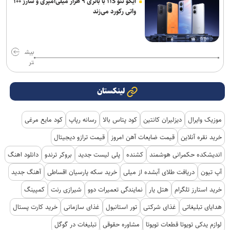
آیکو نئو ۱۱S با باتری ۹ هزار میلی‌آمپری و شارژ ۱۰۰
واتی رکورد می‌زند
بیش
تر
لینکستان
موزیک وایرال
دیزلیران کانتین
کود پتاس بالا
رسانه رپاپ
کود مایع مرغی
خرید نقره آنلاین
قیمت ضایعات آهن امروز
قیمت ترازو دیجیتال
اندیشکده حکمرانی هوشمند
کشنده
پلی لیست جدید
بروکر ترندو
دانلود اهنگ
آپ تیون
دریافت طلای آبشده از میلی
خرید سکه پارسیان اقساطی
آهنگ جدید
خرید استارز تلگرام
هتل یار
نمایندگی تعمیرات دوو
شیرازی رنت
کمپینگ
هدایای تبلیغاتی
غذای شرکتی
تور استانبول
غذای سازمانی
خرید کارت پستال
لوازم یدکی تویوتا قطعات تویوتا
مشاوره حقوقی
تبلیغات در گوگل