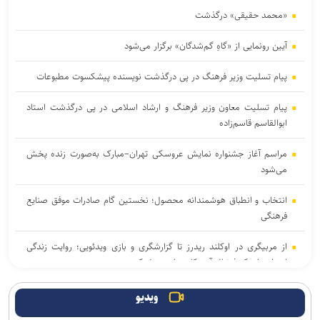
«محمد حقیقی» درگذشت
آیین رونمایی از «گاهِ گم‌شدگان» برگزار می‌شود
پیام تسلیت وزیر فرهنگ در پی درگذشت نویسنده پیشکسوت مطبوعات
پیام تسلیت معاون وزیر فرهنگ و ارشاد اسلامی در پی درگذشت استاد
ابوالقاسم قاسم‌زاده
مراسم آغاز جشنواره نمایش عروسکی تهران–مبارک به‌صورت زنده پخش
می‌شود
انتخاب و انطباق هوشمندانه محصول؛ نخستین گام صادرات موفق صنایع
فرهنگی
از مربیگری در اوکلند ریدرز تا گزارشگری و بازی ویدئویی؛ روایت زندگی
اسطورهای که فوتبال آمریکایی را متحول کرد
«کوکوملون: فیلم سینمایی» با تریلری جادویی راهی اکران ۲۰۲۷ شد /
ویدیو
خوانندهٔ برندهٔ گرمی در کنار جی‌جی