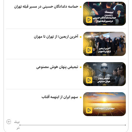
حماسه دلدادگان حسینی در مسیر قبله تهران
انتشار نمایشنامه رادیویی «یاغی»
پیام‌های روز خبرنگار نهادهای فرهنگی و هنری؛ از پاسداشت حقیقت تا
روایت فرهنگ و هنر
آخرین اربعین؛ از تهران تا مهران
روایت قربانیان خاموش جنگ به زبان ژاپنی منتشر شد
«خلیق» مردی بود که بلخ را زیست و سرود
نمایش‌های کشور، ٢ شب به صحنه نمی‌روند
تبعیض پنهان هوش مصنوعی
برگزاری «زندگی‌نامه داستانی» در موزه انقلاب اسلامی و دفاع مقدس
با رفتن اکبر عبدی یک برادر را از دست دادم/ بازیگری که همیشه برگ
برنده‌ای با خود داشت
سهم ایران از اینهمه آفتاب
هیئت داوران پنجمین سوگواره ملی نمایش‌های آیینی و مذهبی «نی‌ناله»
معرفی شدند
بیش
تر
پایان فیلمبرداری «پدر سنگ»/ روایتی از زخم‌های کودکی