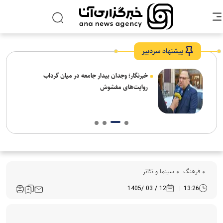
پیشنهاد سردبیر
ار:
خبرنگار؛ وجدان بیدار جامعه در میان گرداب
قت و
روایت‌های مغشوش
فرهنگ‌
سینما و تئاتر
12 / 03 /1405
13:26