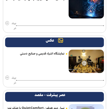
کتاب «برنامه راهبردی حکمرانی‌محور» بنیاد شهید رونمایی شد/ برنامه
پنج‌ساله بنیاد شهید و امور ایثارگران برای حرکت تا افق ۱۴۱۰
«زنده‌شور» و «استخر» همچنان می‌تازند/ مجموع فروش هفتگی دو فیلم،
بیش
۱۳ برابر ۶ فیلم دیگر! + جدول فروش
تر
خانه نمایش امید به دنبال پر کردن خلأ تئاتر نوجوان؛ اجرای ۵۰۰ نوبت
عکس
نمایش در ۱۵ استان
استقبال ۲۰ برابری زنان از فضاهای اختصاصی؛ ضرورت روزآمدسازی
نمایشگاه اشیاء قدیمی و صنایع دستی
خدمات برای زنان و دختران
بیش
تر
عصر پیشرفت - مقصد
نسل دوم هدفون QuietComfort با حذف نویز