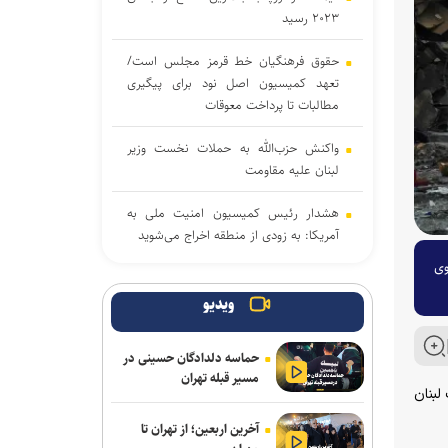
۲۰۲۳ رسید
حقوق فرهنگیان خط قرمز مجلس است/
تعهد کمیسیون اصل نود برای پیگیری
مطالبات تا پرداخت معوقات
واکنش حزب‌الله به حملات نخست‌ وزیر
لبنان علیه مقاومت
هشدار رئیس کمیسیون امنیت ملی به
آمریکا: به زودی از منطقه اخراج می‌شوید
وی
پیروزی نامزد حامی فلسطین در انتخابات
مقدماتی دموکرات‌ها برای سنا
ویدیو
دموکرات‌های کنگره آمریکا آمار تلفات جنگ
حماسه دلدادگان حسینی در
با ایران را زیر سؤال بردند
مسیر قبله تهران
لبنان
جنگ رمضان و تولد نظم منطقه ای ایران
آخرین اربعین؛ از تهران تا