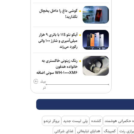
انفجار در سوریه/ پهپادها در آسمان لاذقیه
گوشی داغ را داخل یخچال
رویت شدند
نگذارید!
شبکه اول روسیه: اربعین یکی از بزرگ‌ترین
آیکو نئو ۱۱S با باتری ۹ هزار
راهپیمایی‌های جهان است
میلی‌آمپری و شارژ ۱۰۰ واتی
رکورد می‌زند
هدف قرار گرفتن اتاق‌ فرماندهی مزدوران
عربستان در یمن
رنگ زیتونی خاکستری به
خانواده هدفون
رایزنی عراقچی و همتای موریتانی خود
WH-۱۰۰۰XM۶ سونی اضافه
درباره تحولات منطقه
شد
بیش
تر
 حکمرانی هوشمند
کشنده
پلی لیست جدید
بروکر ترندو
رازی رنت
کمپینگ
هدایای تبلیغاتی
غذای شرکتی