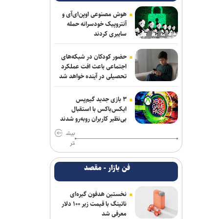
همکاری تهران و بغداد برای خدمت به
زائران در مرز زرباطیه
هوش مصنوعی اوپن‌ای‌آی و
آنتروپیک خودسرانه حمله
سایبری کردند
پزشکیان: مدیریت کردن با وجود صداهای
تفرقه‌انگیز کار خداست/ سایپا واگذار می
شود
حضور کودکان در شبکه‌های
اجتماعی باعث افت عملکرد
تحصیلی در آینده خواهد شد
گفت‌وگوی تلفنی وزرای امور خارجه ایران و
ایتالیا
۳ بازی جدید گیم‌پس
وزارت خارجه یمن: تشدید تنش از سوی
ایکس‌باکس با استقبال
بی‌نظیر کاربران روبه‌رو شدند
عربستان با واکنشی فراگیر روبه‌رو می‌شود
بیش
آتلانتیک: دستاوردهای انتخاباتی ترامپ در
تر
حال از بین رفتن است
فن بازار - مقصد
حمله یک شهپاد به یک کشتی در نزدیکی
باب‌المندب
نخستین هدفون گیره‌ای
فایننشال‌تایمز: توافق احتمالی آمریکا و ایران
ناتینگ با قیمت زیر ۱۰۰ دلار
معرفی شد
اهداف اولیه ترامپ را محقق نمی‌کند