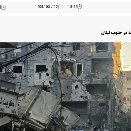
12 / 03 /1405
13:44
 در جنوب لبنان