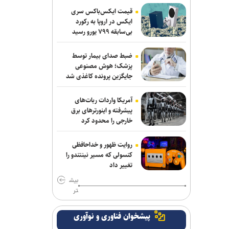
نشست وزیران خارجه مصر، ترکیه، پاکستان
قیمت ایکس‌باکس سری
و عربستان با محوریت تحولات منطقه
ایکس در اروپا به رکورد
بی‌سابقه ۷۹۹ یورو رسید
سازمان ملل: طرف‌ها را به مذاکره درباره
تنگه هرمز تشویق می‌کنیم
ضبط صدای بیمار توسط
پزشک؛ هوش مصنوعی
جایگزین پرونده کاغذی شد
انصارالله حمله به یک نفتکش عربستان را
تأیید کرد
آمریکا واردات ربات‌های
بازداشت استاد سال دانشگاه مریلند توسط
پیشرفته و اینورترهای برق
خارجی را محدود کرد
پلیس مهاجرت آمریکا
پزشکیان: جامعه امروز بیش از هر زمان به
روایت ظهور و خداحافظی
همدلی و اخلاق قرآنی نیاز دارد
کنسولی که مسیر نینتندو را
تغییر داد
پزشکیان: مشروطه نماد بیداری،
بیش
قانون‌گرایی و مردم‌سالاری ملت ایران است
تر
حادثه امنیتی دریایی در جنوب شرقی عدن
پیشخوان فناوری و نوآوری