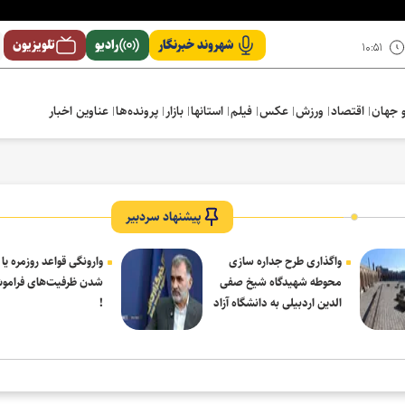
شهروند خبرنگار
رادیو
تلویزیون
۱۰:۵۱
 جهان
اقتصاد
ورزش
عکس
فیلم
استانها
بازار
پرونده‌ها
عناوین اخبار
پیشنهاد سردبیر
واگذاری طرح جداره سازی
وارونگی قواعد روزمره یا
محوطه شهیدگاه شیخ صفی
شدن ظرفیت‌های فرامو
الدین اردبیلی به دانشگاه آزاد
!
مشکین شهر