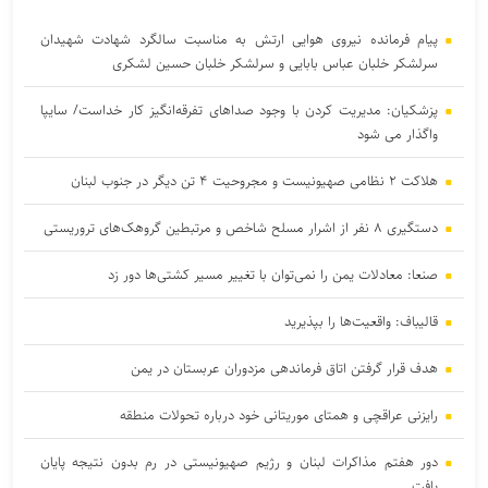
پیام فرمانده نیروی هوایی ارتش به مناسبت سالگرد شهادت شهیدان
سرلشکر خلبان عباس بابایی و سرلشکر خلبان حسین لشکری
پزشکیان: مدیریت کردن با وجود صداهای تفرقه‌انگیز کار خداست/ سایپا
واگذار می شود
هلاکت ۲ نظامی صهیونیست و مجروحیت ۴ تن دیگر در جنوب لبنان
دستگیری ۸ نفر از اشرار مسلح شاخص و مرتبطین گروهک‌های تروریستی
صنعا: معادلات یمن را نمی‌توان با تغییر مسیر کشتی‌ها دور زد
قالیباف: واقعیت‌ها را بپذیرید
هدف قرار گرفتن اتاق‌ فرماندهی مزدوران عربستان در یمن
رایزنی عراقچی و همتای موریتانی خود درباره تحولات منطقه
دور هفتم مذاکرات لبنان و رژیم صهیونیستی در رم بدون نتیجه پایان
یافت