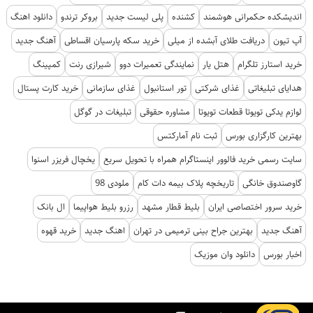
اندیشکده حکمرانی هوشمند
کشنده
پلی لیست جدید
بروکر ترندو
دانلود اهنگ
آپ تیون
دریافت طلای آبشده از میلی
خرید سکه پارسیان اقساطی
آهنگ جدید
خرید استارز تلگرام
هتل یار
نمایندگی تعمیرات دوو
شیرازی رنت
کمپینگ
هدایای تبلیغاتی
غذای شرکتی
تور استانبول
غذای سازمانی
خرید کارت پستال
لوازم یدکی تویوتا قطعات تویوتا
مشاوره حقوقی
تبلیغات در گوگل
بهترین کارگزاری بورس
ثبت نام آمارکتس
سایت رسمی خرید فالوور اینستاگرام همراه با تحویل سریع
یخچال فریزر اسنوا
گاوصندوق خانگی
تاریخچه پلاک بیمه دات کام
ملودی 98
خرید سرور اختصاصی ایران
بلیط قطار مشهد
رزرو بلیط هواپیما
ال بانک
آهنگ جدید
بهترین جراح بینی ترمیمی در تهران
اهنگ جدید
خرید قهوه
اخبار بورس
دانلود وان موزیک