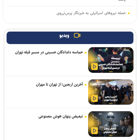
حمله نیروهای اسرائیلی به خبرنگار پرس‌تی‌وی
لزوم تعمیق همکاری‌های علمی و پژوهشی عراق و ایران
ویدیو
پنتاگون با افشای کمبود تسلیحات نشست برگزار می‌کند
حماسه دلدادگان حسینی در مسیر قبله تهران
انفجار در حومه دمشق چند کشته و زخمی برجا گذاشت
برگزاری مجمع آژانس انرژی اتمی اوایل شهریور در آمریکا
یمن: نقشه عربستان برای حمله به صنعاء را در نطفه خفه کردیم
آخرین اربعین؛ از تهران تا مهران
پیام هشدار مقاومت یمن به ریاض
قدردانی از حضور حماسی ملت مبعوث شده در راهپیمایی اربعین
تبعیض پنهان هوش مصنوعی
حاج‌علی‌اکبری: تحرکات سازمان‌یافته‌ای برای ترویج برهنگی انجام می‌شود
ترامپ با تهدید افشاگران، بحران مهمات آمریکا را انکار کرد