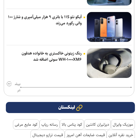
آیکو نئو ۱۱S با باتری ۹ هزار میلی‌آمپری و شارژ ۱۰۰
واتی رکورد می‌زند
رنگ زیتونی خاکستری به خانواده هدفون
WH-۱۰۰۰XM۶ سونی اضافه شد
بیش
تر
لینکستان
موزیک وایرال
دیزلیران کانتین
کود پتاس بالا
رسانه رپاپ
کود مایع مرغی
خرید نقره آنلاین
قیمت ضایعات آهن امروز
قیمت ترازو دیجیتال