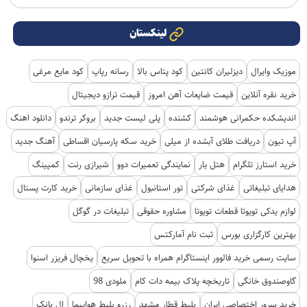
لینکستان
موزیک وایرال
دیزلیران کانتین
کود پتاس بالا
رسانه رپاپ
کود مایع مرغی
خرید نقره آنلاین
قیمت ضایعات آهن امروز
قیمت ترازو دیجیتال
اندیشکده حکمرانی هوشمند
کشنده
پلی لیست جدید
بروکر ترندو
دانلود اهنگ
آپ تیون
دریافت طلای آبشده از میلی
خرید سکه پارسیان اقساطی
آهنگ جدید
خرید استارز تلگرام
هتل یار
نمایندگی تعمیرات دوو
شیرازی رنت
کمپینگ
هدایای تبلیغاتی
غذای شرکتی
تور استانبول
غذای سازمانی
خرید کارت پستال
لوازم یدکی تویوتا قطعات تویوتا
مشاوره حقوقی
تبلیغات در گوگل
بهترین کارگزاری بورس
ثبت نام آمارکتس
سایت رسمی خرید فالوور اینستاگرام همراه با تحویل سریع
یخچال فریزر اسنوا
گاوصندوق خانگی
تاریخچه پلاک بیمه دات کام
ملودی 98
خرید سرور اختصاصی ایران
بلیط قطار مشهد
رزرو بلیط هواپیما
ال بانک