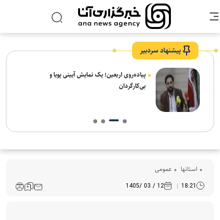
پیشنهاد سردبیر
پیاده‌روی اربعین؛ یک نمایش آیینی پویا و
بی‌کارگردان
استانها
عمومی
12 / 03 /1405
18:21