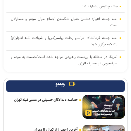
جاده چالوس یکطرفه شد
امام جمعه اهواز: دشمن دنبال شکستن اجماع میان مردم و مسئولان
است
امام جمعه کرمانشاه: مراسم رحلت پیامبر(ص) و شهادت ائمه اطهار(ع)
باشکوه برگزار شود
آمریکا در منطقه با بن‌بست راهبردی مواجه شده است/خدمت به مردم و
صرفه‌جویی در مصرف انرژی
ملت ایران هیچ‌گاه مرعوب تهدید‌های دشمن نخواهد شد
ویدیو
امام‌ جمعه کرج: خبرنگاری یک رسالت است، نه صرفاً یک شغل/انتقاد از
کوتاهی در اجرای قانون عفاف و حجاب
حماسه دلدادگان حسینی در مسیر قبله تهران
نمی‌توان به دشمن اعتماد کرد؛ نقض مکرر تفاهم‌نامه این را ثابت کرد
دانشجوی دانشگاه آزاد اسلامی فردوس مدال برنز فدراسیون جهانی IFIA را
به‌دست آورد
آخرین اربعین؛ از تهران تا مهران