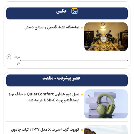
عکس
نمایشگاه اشیاء قدیمی و صنایع دستی
بیش
تر
عصر پیشرفت - مقصد
نسل دوم هدفون QuietComfort با حذف نویز
ارتقایافته و پورت USB-C عرضه شد
کوروت گرند اسپرت X مدل ۲۰۲۷؛ اثبات جادوی