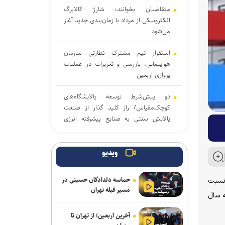
متقاضیان بخوانند؛ شارژ کالابرگ
الکترونیکی از مرداد با زمان‌بندی جدید آغاز
می‌شود
استقرار تیم مشترک نظارتی سازمان
هواپیمایی، بازرسی و تعزیرات در عملیات
پروازی اربعین
دو پیش‌شرط توسعه پالایشگاه‌های
کوچک‌مقیاس/ راز کلید گذار از صنعت
پالایش سنتی به صنایع پیشرفته انرژی
چیست؟
شکست آمریکا در میدان اقتصاد / آینده
ویدیو
بازار جهانی غذا به سرنوشت تنش‌های
منطقه‌ای وابسته است
حماسه دلدادگان حسینی در
نده خانوار‌های کشور به عدد ۶۱۹.۶ رسیده که نسبت
مسیر قبله تهران
دیپلماسی همسایگی در تراز عالی؛ میزبانی
دوره مشابه سال
سفارت ایران در اسلام‌آباد از ۶ وزیر کابینه
آخرین اربعین؛ از تهران تا
پاکستان