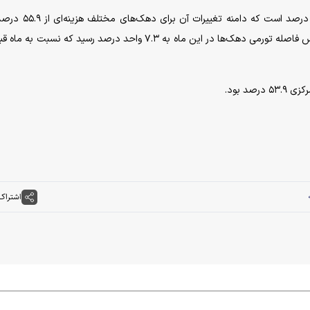
نرخ تورم سالانه کشور در اردیبهشت ماه ۱۴۰۵ برابر ۵۷.۷ درصد است ک
دهک دهم تا ۶۳.۲ درصد برای دهک دوم است. بر این اساس فاصله تورمی دهک‌ها در این ماه به ۷.۳ واحد درصد رسید که نس
د بود.
اشتراک