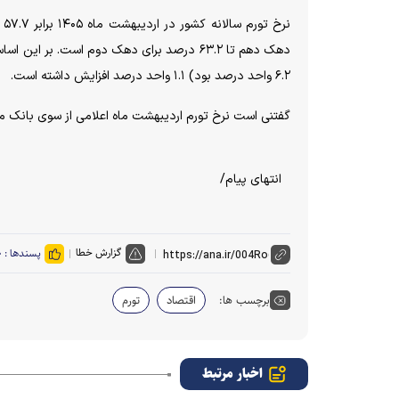
۶.۲ واحد درصد بود) ۱.۱ واحد درصد افزایش داشته است.
گفتنی است نرخ تورم اردیبهشت ماه اعلامی از سوی بانک مرکزی ۵۳.۹ درص
انتهای پیام/
گزارش خطا
پسندها :
۰
برچسب ها:
اقتصاد
تورم
اخبار مرتبط