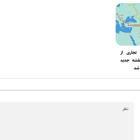
 تجاری از
قشه جدید
 شد