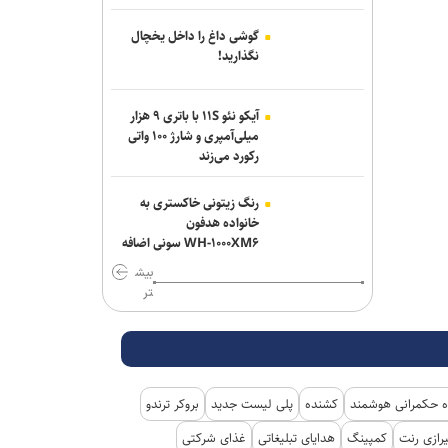
گوشی داغ را داخل یخچال
نگذارید!
آیکو نئو ۱۱S با باتری ۹ هزار
میلی‌آمپری و شارژ ۱۰۰ واتی
رکورد می‌زند
رنگ زیتونی خاکستری به
خانواده هدفون
WH-۱۰۰۰XM۶ سونی اضافه
شد
بیش
تر
 حکمرانی هوشمند
کشنده
پلی لیست جدید
بروکر ترندو
رازی رنت
کمپینگ
هدایای تبلیغاتی
غذای شرکتی