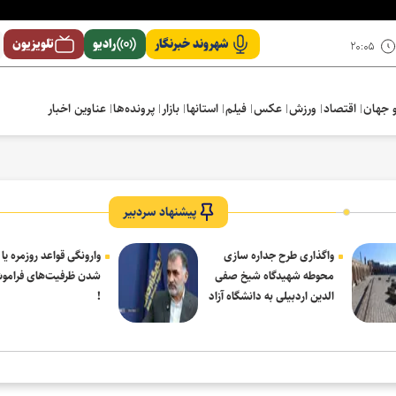
شهروند خبرنگار
رادیو
تلویزیون
۲۰:۰۵
 جهان
اقتصاد
ورزش
عکس
فیلم
استانها
بازار
پرونده‌ها
عناوین اخبار
پیشنهاد سردبیر
واگذاری طرح جداره سازی
وارونگی قواعد روزمره یا
محوطه شهیدگاه شیخ صفی
شدن ظرفیت‌های فرامو
الدین اردبیلی به دانشگاه آزاد
!
مشکین شهر