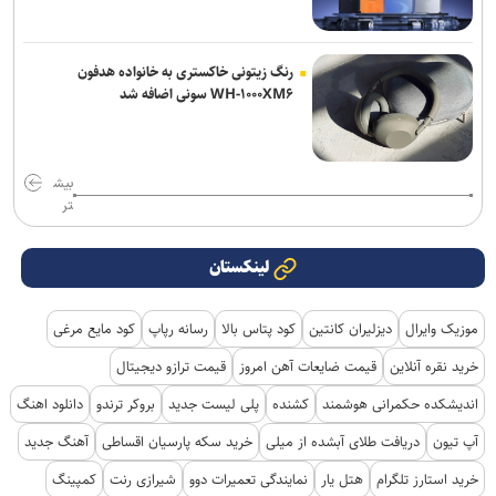
رنگ زیتونی خاکستری به خانواده هدفون
WH-۱۰۰۰XM۶ سونی اضافه شد
بیش
تر
لینکستان
موزیک وایرال
دیزلیران کانتین
کود پتاس بالا
رسانه رپاپ
کود مایع مرغی
خرید نقره آنلاین
قیمت ضایعات آهن امروز
قیمت ترازو دیجیتال
اندیشکده حکمرانی هوشمند
کشنده
پلی لیست جدید
بروکر ترندو
دانلود اهنگ
آپ تیون
دریافت طلای آبشده از میلی
خرید سکه پارسیان اقساطی
آهنگ جدید
خرید استارز تلگرام
هتل یار
نمایندگی تعمیرات دوو
شیرازی رنت
کمپینگ