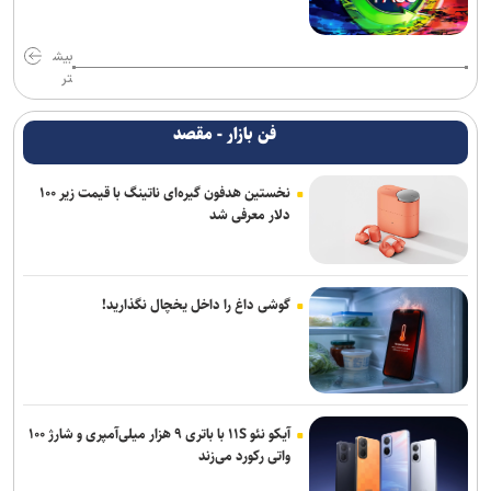
بیش
تر
فن بازار - مقصد
نخستین هدفون گیره‌ای ناتینگ با قیمت زیر ۱۰۰
دلار معرفی شد
گوشی داغ را داخل یخچال نگذارید!
آیکو نئو ۱۱S با باتری ۹ هزار میلی‌آمپری و شارژ ۱۰۰
واتی رکورد می‌زند