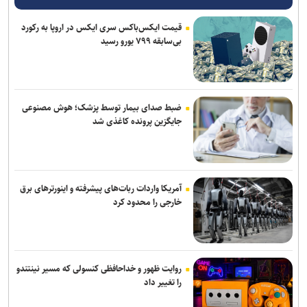
قیمت ایکس‌باکس سری ایکس در اروپا به رکورد
انفجار در سوریه/ پهپادها در آسمان لاذقیه رویت شدند
بی‌سابقه ۷۹۹ یورو رسید
شبکه اول روسیه: اربعین یکی از بزرگ‌ترین راهپیمایی‌های جهان است
هدف قرار گرفتن اتاق‌ فرماندهی مزدوران عربستان در یمن
ضبط صدای بیمار توسط پزشک؛ هوش مصنوعی
رایزنی عراقچی و همتای موریتانی خود درباره تحولات منطقه
جایگزین پرونده کاغذی شد
آمریکا واردات ربات‌های پیشرفته و اینورترهای برق
خارجی را محدود کرد
روایت ظهور و خداحافظی کنسولی که مسیر نینتندو
را تغییر داد