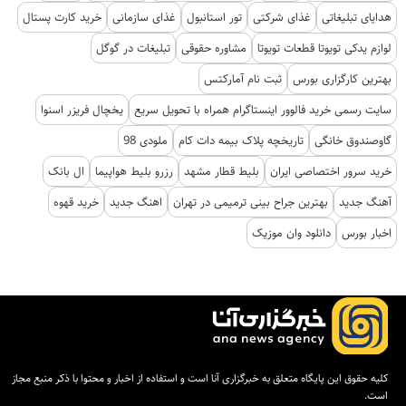
هدایای تبلیغاتی
غذای شرکتی
تور استانبول
غذای سازمانی
خرید کارت پستال
لوازم یدکی تویوتا قطعات تویوتا
مشاوره حقوقی
تبلیغات در گوگل
بهترین کارگزاری بورس
ثبت نام آمارکتس
سایت رسمی خرید فالوور اینستاگرام همراه با تحویل سریع
یخچال فریزر اسنوا
گاوصندوق خانگی
تاریخچه پلاک بیمه دات کام
ملودی 98
خرید سرور اختصاصی ایران
بلیط قطار مشهد
رزرو بلیط هواپیما
ال بانک
آهنگ جدید
بهترین جراح بینی ترمیمی در تهران
اهنگ جدید
خرید قهوه
اخبار بورس
دانلود وان موزیک
کلیه حقوق این پایگاه متعلق به خبرگزاری آنا است و استفاده از اخبار و محتوا با ذکر منبع مجاز
است.