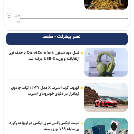
یونیسف: در ۳۰۰ روز گذشته دست‌کم ۳۰۰ کودک فلسطینی در غزه جان
باختند
بیش
رویترز: ده‌ها شرکت بزرگ آمریکایی هدف حملات سایبری هکر‌ها قرار
تر
گرفتند
عصر پیشرفت - مقصد
شکایت نیومکزیکو از وزارت دادگستری آمریکا برای دریافت اسناد پرونده
اپستین
نسل دوم هدفون QuietComfort با حذف نویز
ارتقایافته و پورت USB-C عرضه شد
فرانسه: شمار کشته‌های حمله موشکی ارتش یمن به نیرو‌های وابسته به
ائتلاف سعودی به ۵۸ نفر رسید
انفجار‌های پیاپی در پایگاه‌های نیرو‌های وابسته به ائتلاف سعودی در مأرب
و حضرموت
کوروت گرند اسپرت X مدل ۲۰۲۷؛ اثبات جادوی
نرم‌افزار در دنیای خودروهای اسپرت
ترامپ درخواست زلنسکی برای موشک‌های پاتریوت را رد کرد: آمریکا به این
تسلیحات نیاز دارد
قیمت ایکس‌باکس سری ایکس در اروپا به رکورد
بی‌سابقه ۷۹۹ یورو رسید