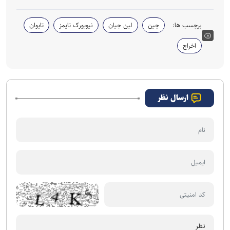
برچسب ها:
چین
لین جیان
نیویورک تایمز
تایوان
اخراج
ارسال نظر