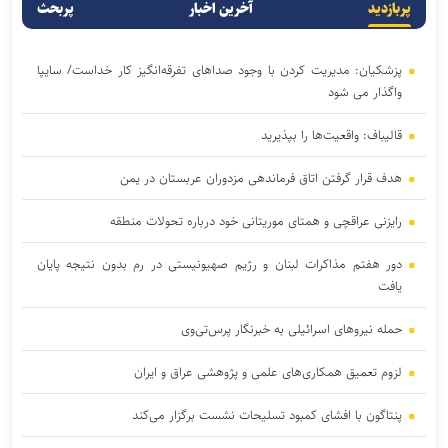
پربازدید
آخرین اخبار
پربحث
پزشکیان: مدیریت کردن با وجود صداهای تفرقه‌انگیز کار خداست/ سایپا
واگذار می شود
قالیباف: واقعیت‌ها را بپذیرید
هدف قرار گرفتن اتاق‌ فرماندهی مزدوران عربستان در یمن
رایزنی عراقچی و همتای موریتانی خود درباره تحولات منطقه
دور هفتم مذاکرات لبنان و رژیم صهیونیستی در رم بدون نتیجه پایان
یافت
حمله نیروهای اسرائیلی به خبرنگار پرس‌تی‌وی
لزوم تعمیق همکاری‌های علمی و پژوهشی عراق و ایران
پنتاگون با افشای کمبود تسلیحات نشست برگزار می‌کند