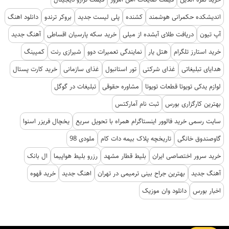
اندیشکده حکمرانی هوشمند
کشنده
پلی لیست جدید
بروکر ترندو
دانلود اهنگ
آپ تیون
دریافت طلای آبشده از میلی
خرید سکه پارسیان اقساطی
آهنگ جدید
خرید استارز تلگرام
هتل یار
نمایندگی تعمیرات دوو
شیرازی رنت
کمپینگ
هدایای تبلیغاتی
غذای شرکتی
تور استانبول
غذای سازمانی
خرید کارت پستال
لوازم یدکی تویوتا قطعات تویوتا
مشاوره حقوقی
تبلیغات در گوگل
بهترین کارگزاری بورس
ثبت نام آمارکتس
سایت رسمی خرید فالوور اینستاگرام همراه با تحویل سریع
یخچال فریزر اسنوا
گاوصندوق خانگی
تاریخچه پلاک بیمه دات کام
ملودی 98
خرید سرور اختصاصی ایران
بلیط قطار مشهد
رزرو بلیط هواپیما
ال بانک
آهنگ جدید
بهترین جراح بینی ترمیمی در تهران
اهنگ جدید
خرید قهوه
اخبار بورس
دانلود وان موزیک