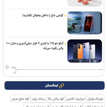
گوشی داغ را داخل یخچال نگذارید!
آیکو نئو ۱۱S با باتری ۹ هزار میلی‌آمپری و شارژ ۱۰۰
واتی رکورد می‌زند
بیش
تر
لینکستان
موزیک وایرال
دیزلیران کانتین
کود پتاس بالا
رسانه رپاپ
کود مایع مرغی
خرید نقره آنلاین
قیمت ضایعات آهن امروز
قیمت ترازو دیجیتال