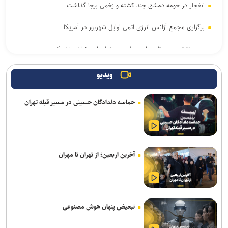
انفجار در حومه دمشق چند کشته و زخمی برجا گذاشت
برگزاری مجمع آژانس انرژی اتمی اوایل شهریور در آمریکا
یمن: نقشه عربستان برای حمله به صنعاء را در نطفه خفه کردیم
پیام هشدار مقاومت یمن به ریاض
ویدیو
حاج‌علی‌اکبری: تحرکات سازمان‌یافته‌ای برای ترویج برهنگی انجام می‌شود
حماسه دلدادگان حسینی در مسیر قبله تهران
قدردانی از حضور حماسی ملت مبعوث شده در راهپیمایی اربعین
ترامپ با تهدید افشاگران، بحران مهمات آمریکا را انکار کرد
آخرین اربعین؛ از تهران تا مهران
رسانه عبری: از آغاز جنگ غزه دست‌کم ۹ هزار نظامی صهیونیست زخمی
شده‌اند
جلسات صحن علنی مجلس هفته آینده برگزار می‌شود
تبعیض پنهان هوش مصنوعی
بیانیۀ خانواده شهید لاریجانی دربارۀ گمانه‌زنی‌های رسانه‌ای