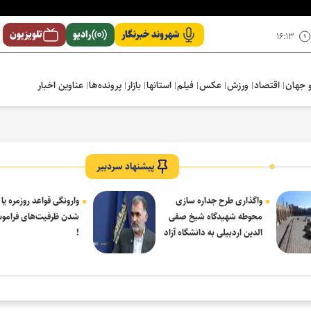
شهروند خبرنگار
رادیو
تلویزیون
۱۶:۱۳
 جهان
اقتصاد
ورزش
عکس
فیلم
استانها
بازار
پرونده‌ها
عناوین اخبار
پیشنهاد سردبیر
واگذاری طرح جداره سازی
وارونگی قواعد روزمره یا
محوطه شهیدگاه شیخ صفی
شدن ظرفیت‌های فرامو
الدین اردبیلی به دانشگاه آزاد
!
مشکین شهر