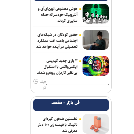
جلسات صحن علنی مجلس هفته آینده
هوش مصنوعی اوپن‌ای‌آی و
برگزار می‌شود
آنتروپیک خودسرانه حمله
سایبری کردند
بیانیۀ خانواده شهید لاریجانی دربارۀ
گمانه‌زنی‌های رسانه‌ای
حضور کودکان در شبکه‌های
اجتماعی باعث افت عملکرد
هلاکت اعضای یک تیم تروریستی در
تحصیلی در آینده خواهد شد
سیستان‌وبلوچستان
۳ بازی جدید گیم‌پس
حمله یک شهپاد به یک کشتی در نزدیکی
ایکس‌باکس با استقبال
باب‌المندب
بی‌نظیر کاربران روبه‌رو شدند
بیش
وزارت اطلاعات: ۲۱ مزدور موساد و ۴ شرور
تر
مسلح در کرمان بازداشت شدند
فن بازار - مقصد
انفجار در سوریه/ پهپادها در آسمان لاذقیه
رویت شدند
نخستین هدفون گیره‌ای
سردار موسوی: بسیجیان دریا دل کاشان به
ناتینگ با قیمت زیر ۱۰۰ دلار
وجود شما مباهات می‌کنیم
معرفی شد