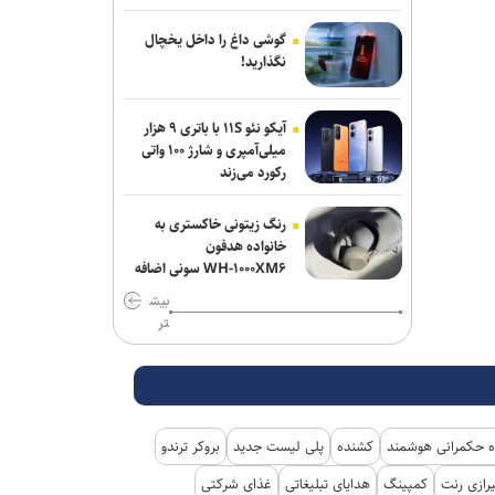
گاردین: ترامپ هیچ ایده‌ای برای پایان دادن
گوشی داغ را داخل یخچال
به جنگ شکست‌خورده علیه ایران ندارد
نگذارید!
واشنگتن‌پست: نارضایتی ترامپ از وزیر
آیکو نئو ۱۱S با باتری ۹ هزار
جنگ آمریکا افزایش یافته است
میلی‌آمپری و شارژ ۱۰۰ واتی
رکورد می‌زند
رنگ زیتونی خاکستری به
خانواده هدفون
WH-۱۰۰۰XM۶ سونی اضافه
شد
بیش
تر
 حکمرانی هوشمند
کشنده
پلی لیست جدید
بروکر ترندو
رازی رنت
کمپینگ
هدایای تبلیغاتی
غذای شرکتی