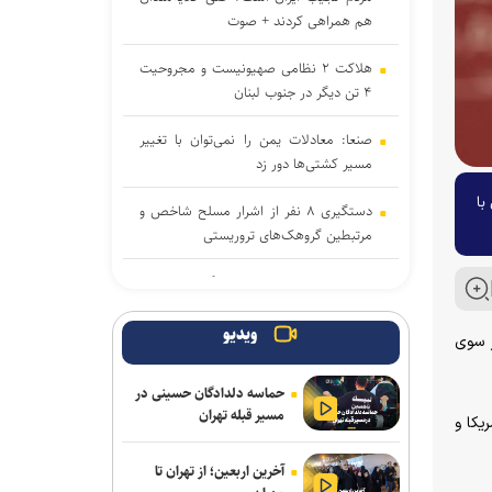
هم همراهی کردند + صوت
هلاکت ۲ نظامی صهیونیست و مجروحیت
۴ تن دیگر در جنوب لبنان
صنعا: معادلات یمن را نمی‌توان با تغییر
مسیر کشتی‌ها دور زد
با
دستگیری ۸ نفر از اشرار مسلح شاخص و
مرتبطین گروهک‌های تروریستی
مذاکرات ایران-عمان درباره تنگه هرمز ادامه
دارد/ بیانیه مشترک در مرحله تدوین نهایی
ویدیو
ز سوی
سازمان ملل: طرف‌ها را به مذاکره درباره
تنگه هرمز تشویق می‌کنیم
حماسه دلدادگان حسینی در
مسیر قبله تهران
یکا و
نشست وزیران خارجه مصر، ترکیه، پاکستان
و عربستان با محوریت تحولات منطقه
آخرین اربعین؛ از تهران تا