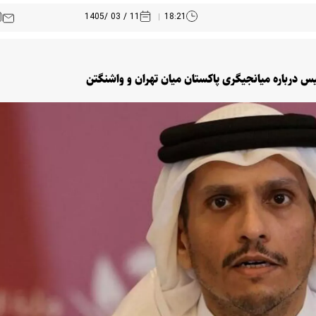
11 / 03 /1405
18:21
س درباره میانجیگری پاکستان میان تهران و واشنگتن