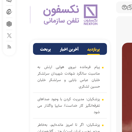
پربازدید
آخرین اخبار
پربحث
پیام فرمانده نیروی هوایی ارتش به
مناسبت سالگرد شهادت شهیدان سرلشکر
خلبان عباس بابایی و سرلشکر خلبان
حسین لشکری
پزشکیان: مدیریت کردن با وجود صداهای
تفرقه‌انگیز کار خداست/ سایپا واگذار می
شود
پزشکیان: اگر تا امروز مانده‌ایم، به‌خاطر
مردم نجیب ایران است/ حتی گلایه‌مندان