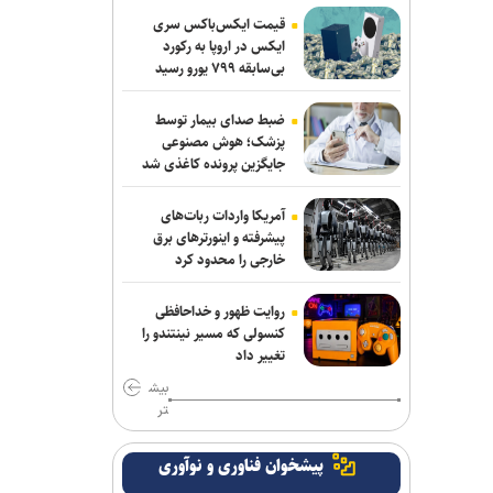
قیمت ایکس‌باکس سری
حادثه امنیتی دریایی در جنوب شرقی عدن
ایکس در اروپا به رکورد
بی‌سابقه ۷۹۹ یورو رسید
پزشکیان: مشروطه نماد بیداری،
قانون‌گرایی و مردم‌سالاری ملت ایران است
ضبط صدای بیمار توسط
پزشک؛ هوش مصنوعی
گفت‌وگوی تلفنی وزرای امور خارجه ایران و
جایگزین پرونده کاغذی شد
ایتالیا
آمریکا واردات ربات‌های
قدردانی از حضور حماسی ملت مبعوث
پیشرفته و اینورترهای برق
شده در راهپیمایی اربعین
خارجی را محدود کرد
وزارت خارجه یمن: تشدید تنش از سوی
روایت ظهور و خداحافظی
عربستان با واکنشی فراگیر روبه‌رو می‌شود
کنسولی که مسیر نینتندو را
تغییر داد
ترامپ با تهدید افشاگران، بحران مهمات
بیش
آمریکا را انکار کرد
تر
رسانه عبری: از آغاز جنگ غزه دست‌کم ۹
پیشخوان فناوری و نوآوری
هزار نظامی صهیونیست زخمی شده‌اند