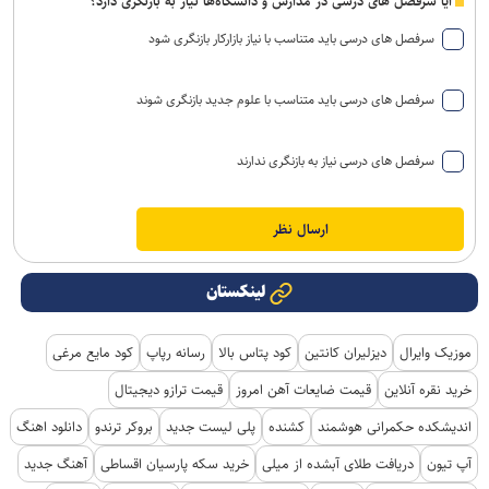
آیا سرفصل های درسی در مدارس و دانشگاه‌ها نیاز به بازنگری دارد؟
سرفصل های درسی باید متناسب با نیاز بازارکار بازنگری شود
سرفصل های درسی باید متناسب با علوم جدید بازنگری شوند
سرفصل های درسی نیاز به بازنگری ندارند
لینکستان
موزیک وایرال
دیزلیران کانتین
کود پتاس بالا
رسانه رپاپ
کود مایع مرغی
خرید نقره آنلاین
قیمت ضایعات آهن امروز
قیمت ترازو دیجیتال
اندیشکده حکمرانی هوشمند
کشنده
پلی لیست جدید
بروکر ترندو
دانلود اهنگ
آپ تیون
دریافت طلای آبشده از میلی
خرید سکه پارسیان اقساطی
آهنگ جدید