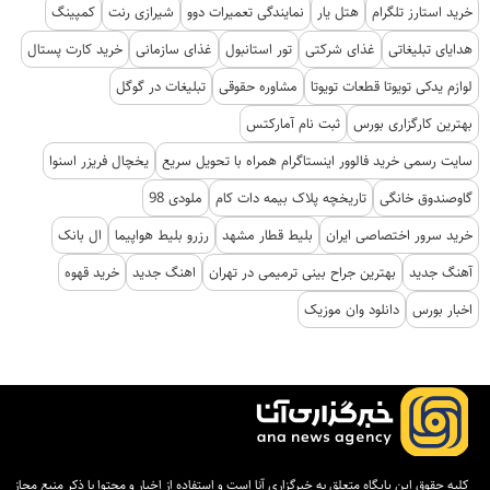
خرید استارز تلگرام
هتل یار
نمایندگی تعمیرات دوو
شیرازی رنت
کمپینگ
هدایای تبلیغاتی
غذای شرکتی
تور استانبول
غذای سازمانی
خرید کارت پستال
لوازم یدکی تویوتا قطعات تویوتا
مشاوره حقوقی
تبلیغات در گوگل
بهترین کارگزاری بورس
ثبت نام آمارکتس
سایت رسمی خرید فالوور اینستاگرام همراه با تحویل سریع
یخچال فریزر اسنوا
گاوصندوق خانگی
تاریخچه پلاک بیمه دات کام
ملودی 98
خرید سرور اختصاصی ایران
بلیط قطار مشهد
رزرو بلیط هواپیما
ال بانک
آهنگ جدید
بهترین جراح بینی ترمیمی در تهران
اهنگ جدید
خرید قهوه
اخبار بورس
دانلود وان موزیک
کلیه حقوق این پایگاه متعلق به خبرگزاری آنا است و استفاده از اخبار و محتوا با ذکر منبع مجاز