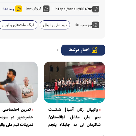
گزارش خطا
پسندها :
۰
برچسب ها:
تیم ملی والیبال
لیگ ملت‌های والیبال
اخبار مرتبط
والیبال زنان آسیا| شکست
تمرین اختصاصی پیا
تیم ملی مقابل قزاقستان/
حضرت‌پور در سومین
شاگردان لی به جایگاه پنجم
تمرینات تیم ملی والی
سقوط کردند