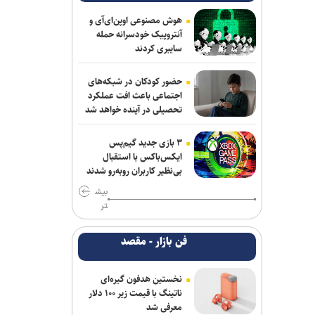
عالمی دستیار الهامی در پیکان شد
هوش مصنوعی اوپن‌ای‌آی و
خانلرخانی: پاداش تکواندوکاران با تلاشی
آنتروپیک خودسرانه حمله
می‌کنند همخوانی ندارد/ سلیمی: کار اصلی
سایبری کردند
من برای ناگویا از دو تورنمنت بعد آغاز
می‌شود/ برخورداری: قانون سرباز قهرمان
حضور کودکان در شبکه‌های
کمک خوبی است+فیلم
اجتماعی باعث افت عملکرد
تحصیلی در آینده خواهد شد
فریدونی: دلیل بسته ماندن پنجره استقلال
۴ فسخ غیر موجه در دو سال بوده است/
۳ بازی جدید گیم‌پس
تاجرنیا دوست دارد خودش را تبرئه کند
ایکس‌باکس با استقبال
بی‌نظیر کاربران روبه‌رو شدند
دنیامالی: امنیت آذربایجان، امنیت ایران
بیش
است/ تفاهم نامه ای میان وزاری ورزش دو
تر
کشور به امضا خواهد رسید
فن بازار - مقصد
تهیدست به صنعت نفت پیوست
نعمت‌پور بعد از قبول مسئولیت سپاهان در
نخستین هدفون گیره‌ای
لیگ برتر فرنگی: اولویت‌مان در سال اول
ناتینگ با قیمت زیر ۱۰۰ دلار
قهرمانی نیست
معرفی شد