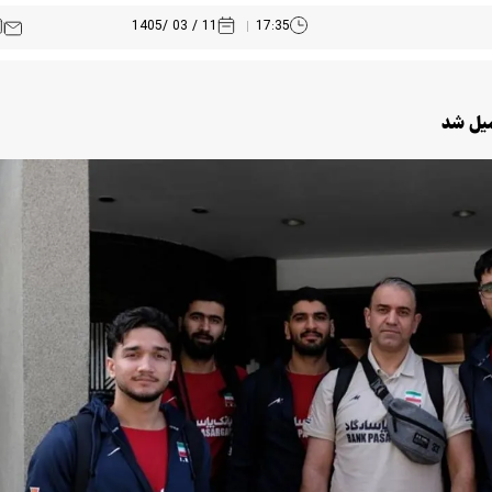
11 / 03 /1405
17:35
میل شد