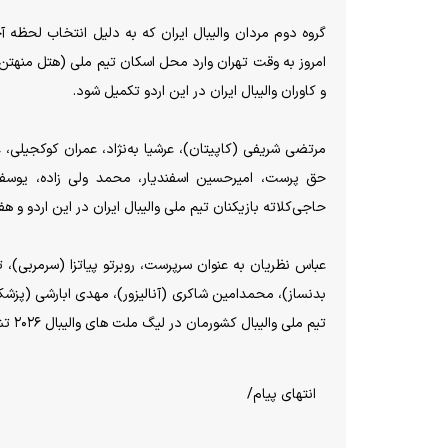
امروز به وقت تهران وارد محل اسکان تیم ملی (هتل منهتن 
و کاوران والیبال ایران در این اردو تکمیل شود.
مرتضی شریفی (کاپیتان)، عرشیا به‌نژاد، عمران کوکجیلی، ع
حق پرست، امیرحسین اسفندیار، محمد ولی زاده، یوس
حاجی‌کلاته بازیکنان تیم ملی والیبال ایران در این اردو و
عباس نظریان به عنوان سرپرست، روبرتو پیاتزا (سرمربی)، 
بدنساز)، محمدامین شاکری (آنالیزور)، مهدی ابارشی (پزشک
تیم ملی والیبال کشورمان در لیگ ملت های والیبال ۲۰۲۶ تشکیل می‌دهند.
انتهای پیام/