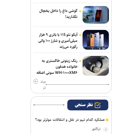
اقدام قابل توجه اسلامی در مورد طلبش از
گوشی داغ را داخل یخچال
ذوب آهن و نگاه ویژه به تیم های پایه
نگذارید!
آیکو نئو ۱۱S با باتری ۹ هزار
میلی‌آمپری و شارژ ۱۰۰ واتی
رکورد می‌زند
رنگ زیتونی خاکستری به
خانواده هدفون
WH-۱۰۰۰XM۶ سونی اضافه
شد
بیش
تر
نظر سنجی
عملکرد کدام تیم در نقل و انتقالات موثرتر بود؟
تراکتور