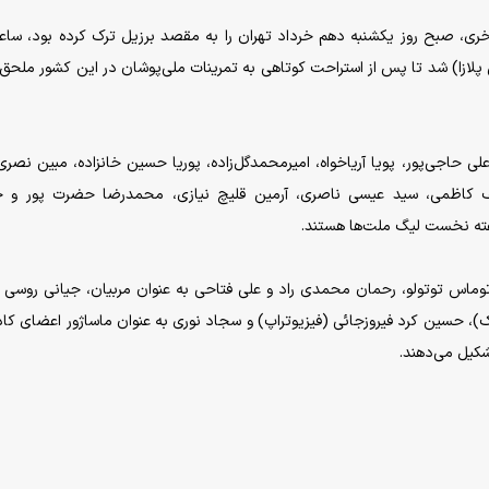
پلازا) شد تا پس از استراحت کوتاهی به تمرینات ملی‌پوشان در این کشور ملحق
لی حاجی‌پور، پویا آریاخواه، امیرمحمدگل‌زاده، پوریا حسین خانزاده، مبین نصری
ف کاظمی، سید عیسی ناصری، آرمین قلیچ نیازی، محمدرضا حضرت پور و 
 هفته نخست لیگ ملت‌ها هستند.
توماس توتولو، رحمان محمدی راد ‌و علی فتاحی به عنوان مربیان، جیانی روسی 
)، حسین کرد فیروزجائی (فیزیوتراپ) و سجاد نوری به عنوان ماساژور اعضای کاد