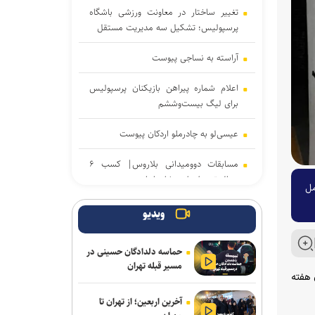
تغییر ساختار در معاونت ورزشی باشگاه
پرسپولیس؛ تشکیل سه مدیریت مستقل
آراسته به نساجی پیوست
اعلام شماره پیراهن بازیکنان پرسپولیس
برای لیگ بیست‌وششم
عیسی‌لو به چادرملو اردکان پیوست
مسابقات دوومیدانی بلاروس| کسب ۶
مدال توسط ملی‌پوشان ایران
ر فنی کامل
بیانی: ۴۰۰ هزار دلار صرف وکلای خارجی
ویدیو
شد تا پنجره استقلال باز نشود/ رضاییان به
جای قدرشناسی کلاس ۲۰۰ میلیارد تومانی
حماسه دلدادگان حسینی در
گذاشت
مسیر قبله تهران
تیم ملی ایران هفته
تکواندو هانمادانگ ۲۰۲۶| پایان کار
آخرین اربعین؛ از تهران تا
نمایندگان ایران با کسب ۲۶ مدال