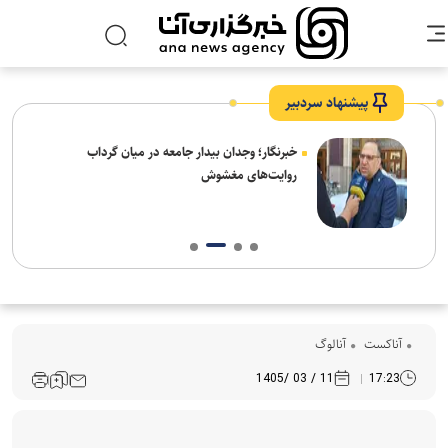
پیشنهاد سردبیر
ار:
خبرنگار؛ وجدان بیدار جامعه در میان گرداب
قت و
روایت‌های مغشوش
آناکست
آنالوگ
11 / 03 /1405
17:23