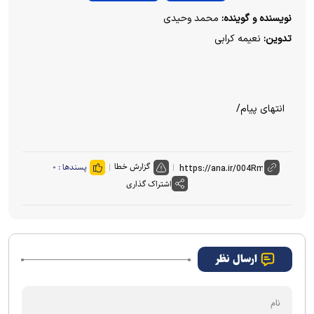
V
نویسنده و گوینده:
محمد وحیدی
تدوین:
نعیمه کرابی
i
d
انتهای پیام/
e
o
گزارش خطا
پسندها :
۰
اشتراک گذاری
ارسال نظر